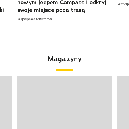
nowym Jeepem Compass i odkryj
Współp
ki
swoje miejsce poza trasą
Współpraca reklamowa
Magazyny
Pokazywanie elementu 1 z 4