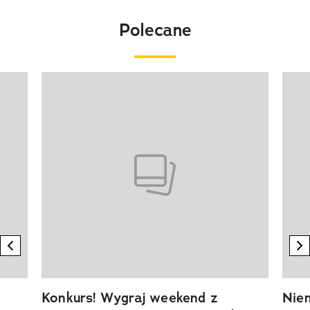
Polecane
Pokazywanie elementu 1 z 20
previous element
n
Konkurs! Wygraj weekend z
Niem