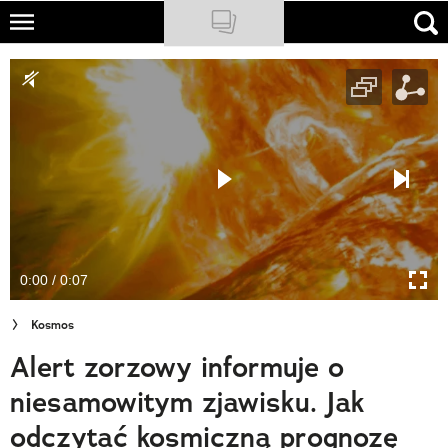
Skip
to
NATIONAL GEOGRAPHIC
main
content
TRAVELER
PODCASTY
Sklep
Newsletter
0:00 / 0:07
Cuda Polski
Kosmos
Wielki Konkurs Fotograficzny
Alert zorzowy informuje o
Trendbook Podróżniczy
niesamowitym zjawisku. Jak
Polecane
odczytać kosmiczną prognozę