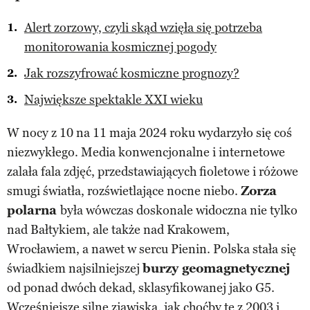
Alert zorzowy, czyli skąd wzięła się potrzeba
monitorowania kosmicznej pogody
Jak rozszyfrować kosmiczne prognozy?
Największe spektakle XXI wieku
W nocy z 10 na 11 maja 2024 roku wydarzyło się coś
niezwykłego. Media konwencjonalne i internetowe
zalała fala zdjęć, przedstawiających fioletowe i różowe
smugi światła, rozświetlające nocne niebo.
Zorza
polarna
była wówczas doskonale widoczna nie tylko
nad Bałtykiem, ale także nad Krakowem,
Wrocławiem, a nawet w sercu Pienin. Polska stała się
świadkiem najsilniejszej
burzy geomagnetycznej
od ponad dwóch dekad, sklasyfikowanej jako G5.
Wcześniejsze silne zjawiska, jak choćby te z 2003 i