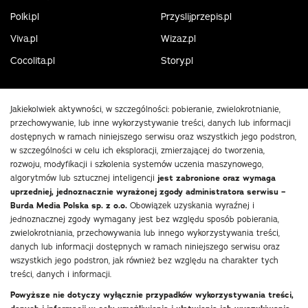
Polki.pl
Przyslijprzepis.pl
Viva.pl
Wizaz.pl
Cocolita.pl
Story.pl
Jakiekolwiek aktywności, w szczególności: pobieranie, zwielokrotnianie,
przechowywanie, lub inne wykorzystywanie treści, danych lub informacji
dostępnych w ramach niniejszego serwisu oraz wszystkich jego podstron,
w szczególności w celu ich eksploracji, zmierzającej do tworzenia,
rozwoju, modyfikacji i szkolenia systemów uczenia maszynowego,
algorytmów lub sztucznej inteligencji
jest zabronione oraz wymaga
uprzedniej, jednoznacznie wyrażonej zgody administratora serwisu –
Burda Media Polska sp. z o.o.
Obowiązek uzyskania wyraźnej i
jednoznacznej zgody wymagany jest bez względu sposób pobierania,
zwielokrotniania, przechowywania lub innego wykorzystywania treści,
danych lub informacji dostępnych w ramach niniejszego serwisu oraz
wszystkich jego podstron, jak również bez względu na charakter tych
treści, danych i informacji.
Powyższe nie dotyczy wyłącznie przypadków wykorzystywania treści,