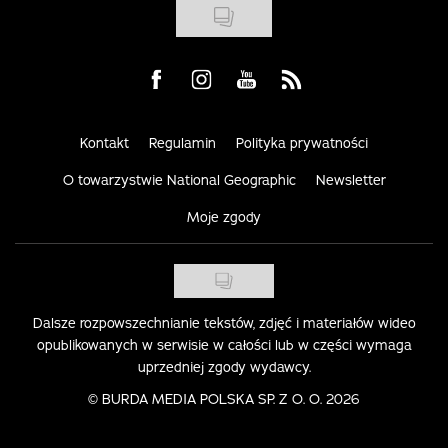
Visit us on Facebook
Visit us on Instagram
Visit us on Youtube
Visit us on Rss
Kontakt
Regulamin
Polityka prywatności
O towarzystwie National Geographic
Newsletter
Moje zgody
Dalsze rozpowszechnianie tekstów, zdjęć i materiałów wideo
opublikowanych w serwisie w całości lub w części wymaga
uprzedniej zgody wydawcy.
©
BURDA MEDIA POLSKA SP. Z O. O. 2026