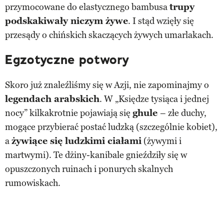
przymocowane do elastycznego bambusa
trupy
podskakiwały niczym żywe
. I stąd wzięły się
przesądy o chińskich skaczących żywych umarlakach.
Egzotyczne potwory
Skoro już znaleźliśmy się w Azji, nie zapominajmy o
legendach arabskich
. W „Księdze tysiąca i jednej
nocy” kilkakrotnie pojawiają się
ghule
– złe duchy,
mogące przybierać postać ludzką (szczególnie kobiet),
a
żywiące się ludzkimi ciałami
(żywymi i
martwymi). Te dżiny-kanibale gnieździły się w
opuszczonych ruinach i ponurych skalnych
rumowiskach.