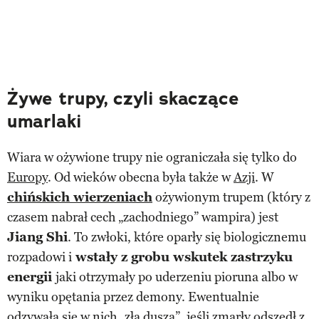
Żywe trupy, czyli skaczące
umarlaki
Wiara w ożywione trupy nie ograniczała się tylko do
Europy
. Od wieków obecna była także w
Azji
. W
chińskich wierzeniach
ożywionym trupem (który z
czasem nabrał cech „zachodniego” wampira) jest
Jiang Shi
. To zwłoki, które oparły się biologicznemu
rozpadowi i
wstały z grobu wskutek zastrzyku
energii
jaki otrzymały po uderzeniu pioruna albo w
wyniku opętania przez demony. Ewentualnie
odzywała się w nich „zła dusza”, jeśli zmarły odszedł z