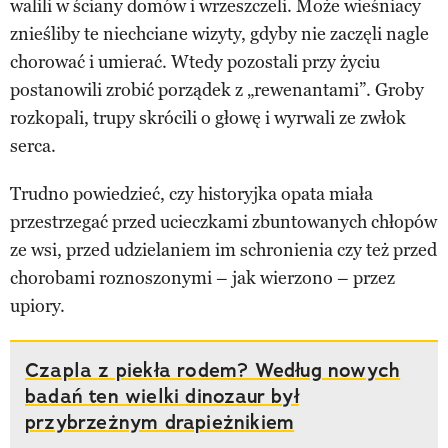
walili w ściany domów i wrzeszczeli. Może wieśniacy
znieśliby te niechciane wizyty, gdyby nie zaczęli nagle
chorować i umierać. Wtedy pozostali przy życiu
postanowili zrobić porządek z „rewenantami”. Groby
rozkopali, trupy skrócili o głowę i wyrwali ze zwłok
serca.
Trudno powiedzieć, czy historyjka opata miała
przestrzegać przed ucieczkami zbuntowanych chłopów
ze wsi, przed udzielaniem im schronienia czy też przed
chorobami roznoszonymi – jak wierzono – przez
upiory.
Czapla z piekła rodem? Według nowych
badań ten wielki dinozaur był
przybrzeżnym drapieżnikiem