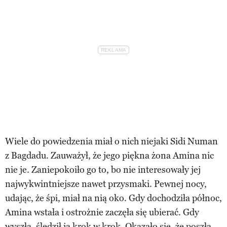
Wiele do powiedzenia miał o nich niejaki Sidi Numan
z Bagdadu. Zauważył, że jego piękna żona Amina nic
nie je. Zaniepokoiło go to, bo nie interesowały jej
najwykwintniejsze nawet przysmaki. Pewnej nocy,
udając, że śpi, miał na nią oko. Gdy dochodziła północ,
Amina wstała i ostrożnie zaczęła się ubierać. Gdy
wyszła, śledził ją krok w krok. Okazało się, że poszła