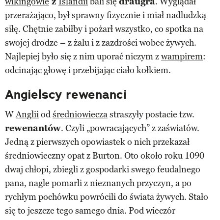
wikingowie
z
Islandii
bali się
draugra
. Wyglądał
przerażająco, był sprawny fizycznie i miał nadludzką
siłę. Chętnie zabiłby i pożarł wszystko, co spotka na
swojej drodze – z żalu i z zazdrości wobec żywych.
Najlepiej było się z nim uporać niczym z
wampirem
:
odcinając głowę i przebijając ciało kołkiem.
Angielscy rewenanci
W
Anglii
od
średniowiecza
straszyły postacie tzw.
rewenantów
. Czyli „powracających” z zaświatów.
Jedną z pierwszych opowiastek o nich przekazał
średniowieczny opat z Burton. Oto około roku 1090
dwaj chłopi, zbiegli z gospodarki swego feudalnego
pana, nagle pomarli z nieznanych przyczyn, a po
rychłym pochówku powrócili do świata żywych. Stało
się to jeszcze tego samego dnia. Pod wieczór