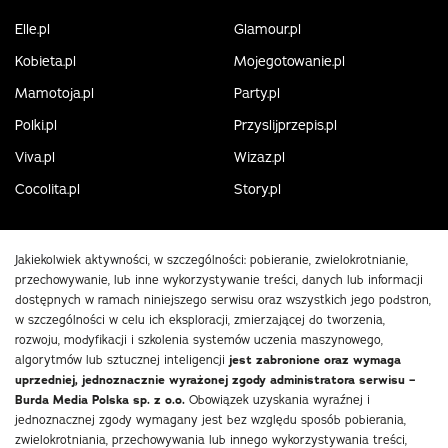
Elle.pl
Glamour.pl
Kobieta.pl
Mojegotowanie.pl
Mamotoja.pl
Party.pl
Polki.pl
Przyslijprzepis.pl
Viva.pl
Wizaz.pl
Cocolita.pl
Story.pl
Jakiekolwiek aktywności, w szczególności: pobieranie, zwielokrotnianie,
przechowywanie, lub inne wykorzystywanie treści, danych lub informacji
dostępnych w ramach niniejszego serwisu oraz wszystkich jego podstron,
w szczególności w celu ich eksploracji, zmierzającej do tworzenia,
rozwoju, modyfikacji i szkolenia systemów uczenia maszynowego,
algorytmów lub sztucznej inteligencji
jest zabronione oraz wymaga
uprzedniej, jednoznacznie wyrażonej zgody administratora serwisu –
Burda Media Polska sp. z o.o.
Obowiązek uzyskania wyraźnej i
jednoznacznej zgody wymagany jest bez względu sposób pobierania,
zwielokrotniania, przechowywania lub innego wykorzystywania treści,