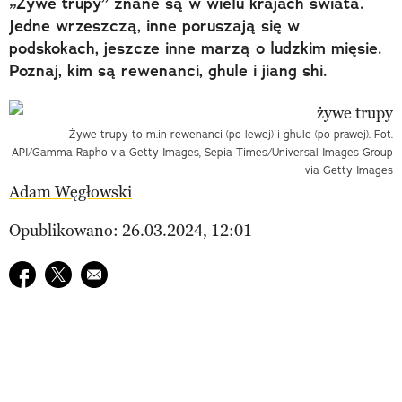
„Żywe trupy” znane są w wielu krajach świata.
Jedne wrzeszczą, inne poruszają się w
podskokach, jeszcze inne marzą o ludzkim mięsie.
Poznaj, kim są rewenanci, ghule i jiang shi.
Żywe trupy to m.in rewenanci (po lewej) i ghule (po prawej). Fot.
API/Gamma-Rapho via Getty Images, Sepia Times/Universal Images Group
via Getty Images
Adam Węgłowski
Opublikowano: 26.03.2024, 12:01
Udostępnij na facebook
Udostępnij na twitter
E-mail do przyjaciela