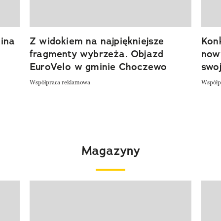
ina
Z widokiem na najpiękniejsze
Kon
fragmenty wybrzeża. Objazd
now
EuroVelo w gminie Choczewo
swoj
Współpraca reklamowa
Współp
Magazyny
Pokazywanie elementu 1 z 4