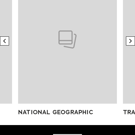
previous element
n
NATIONAL GEOGRAPHIC
TRA