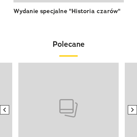
Wydanie specjalne "Historia czarów"
Polecane
Pokazywanie elementu 1 z 20
previous element
n