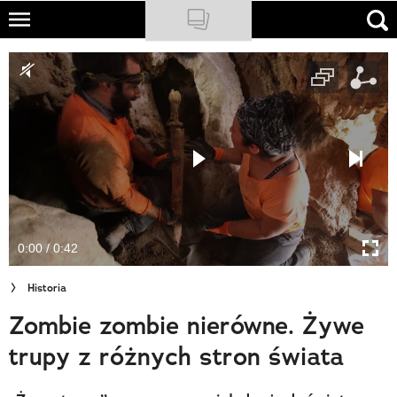
Skip
to
NATIONAL GEOGRAPHIC
main
content
TRAVELER
PODCASTY
Sklep
Newsletter
0:00 / 0:42
Cuda Polski
Historia
Wielki Konkurs Fotograficzny
Zombie zombie nierówne. Żywe
Trendbook Podróżniczy
trupy z różnych stron świata
Polecane