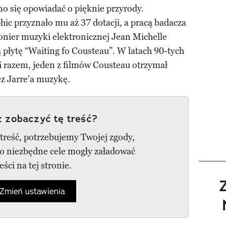
o się opowiadać o pięknie przyrody.
c przyznało mu aż 37 dotacji, a pracą badacza
onier muzyki elektronicznej Jean Michelle
 płytę “Waiting fo Cousteau”. W latach 90-tych
li razem, jeden z filmów Cousteau otrzymał
z Jarre'a muzykę.
 zobaczyć tę treść?
 treść, potrzebujemy Twojej zgody,
go niezbędne cele mogły załadować
reści na tej stronie.
Zmień ustawienia