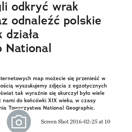
li odkryć wrak
az odnaleźć polskie
k działa
 National
internetowych map możecie się przenieść w
wością wyszukujemy zdjęcia z egzotycznych
świat tak wyraźnie się skurczył było wiele
 z nami do końcówki XIX wieku, w czasy
ia Towarzystwa National Geographic.