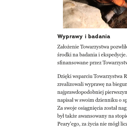
Wyprawy i badania
Założenie Towarzystwa pozwli
środki na badania i ekspedycje.
sfinansowane przez Towarzystw
Dzięki wsparciu Towarzystwa 
zrealizowali wyprawę na biegun
najprawdopodobniej pierwszym 
napisał w swoim dzienniku o sp
Za swoje osiągnięcia został n
był także awansowany na stop
Peary'ego, za życia nie mógł l