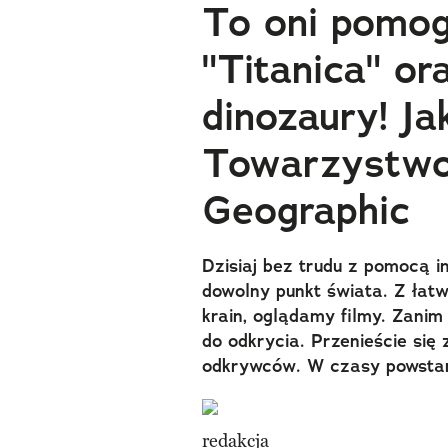
To oni pomog
"Titanica" or
dinozaury! Ja
Towarzystwo
Geographic
Dzisiaj bez trudu z pomocą 
dowolny punkt świata. Z łat
krain, oglądamy filmy. Zanim 
do odkrycia. Przenieście się
odkrywców. W czasy powstan
redakcja