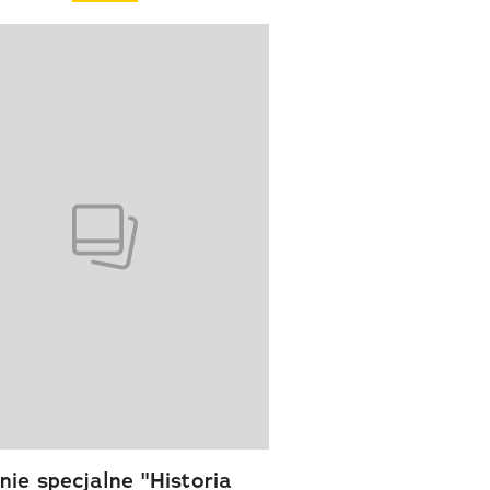
wanie elementu 1 z 1
ie specjalne "Historia