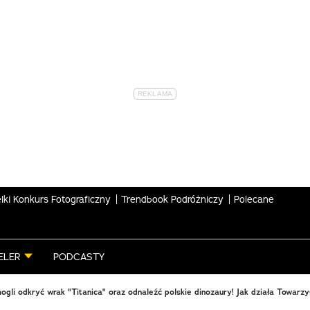
lki Konkurs Fotograficzny
Trendbook Podróżniczy
Polecane
ELER
PODCASTY
ogli odkryć wrak "Titanica" oraz odnaleźć polskie dinozaury! Jak działa Towarz