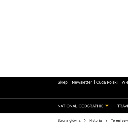
Skip
to
main
content
Sklep
Newsletter
Cuda Polski
Wie
NATIONAL GEOGRAPHIC
TRAV
Strona główna
Historia
To oni pom