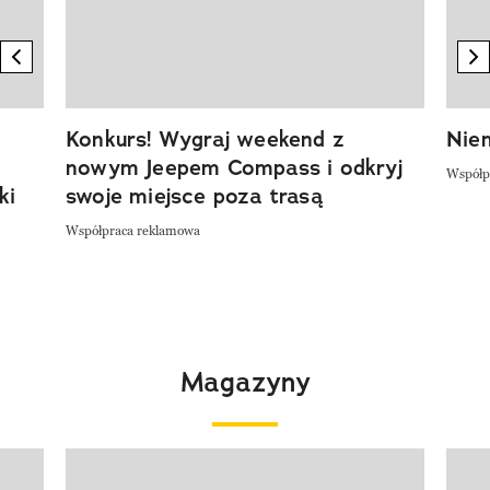
previous element
n
Konkurs! Wygraj weekend z
Niem
nowym Jeepem Compass i odkryj
Współp
ki
swoje miejsce poza trasą
Współpraca reklamowa
Magazyny
Pokazywanie elementu 1 z 4