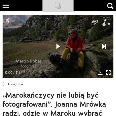
Skip
to
NATIONAL GEOGRAPHIC
main
content
TRAVELER
PODCASTY
Sklep
Newsletter
0:00 / 1:54
Cuda Polski
Fotografia
Wielki Konkurs Fotograficzny
„Marokańczycy nie lubią być
Trendbook Podróżniczy
fotografowani”. Joanna Mrówka
Polecane
radzi, gdzie w Maroku wybrać