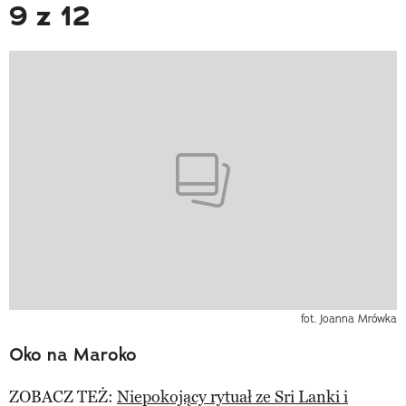
9 z 12
fot. Joanna Mrówka
Oko na Maroko
ZOBACZ TEŻ:
Niepokojący rytuał ze Sri Lanki i