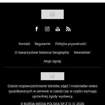
Visit us on Facebook
Visit us on Instagram
Visit us on Youtube
Visit us on Rss
Kontakt
Regulamin
Polityka prywatności
O towarzystwie National Geographic
Newsletter
Moje zgody
Dalsze rozpowszechnianie tekstów, zdjęć i materiałów wideo
opublikowanych w serwisie w całości lub w części wymaga
uprzedniej zgody wydawcy.
©
BURDA MEDIA POLSKA SP. Z O. O. 2026