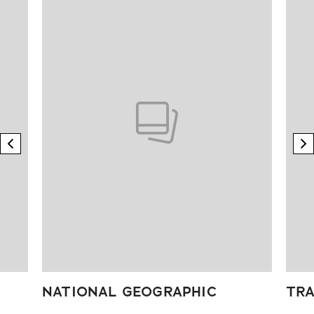
previous element
n
NATIONAL GEOGRAPHIC
TRA