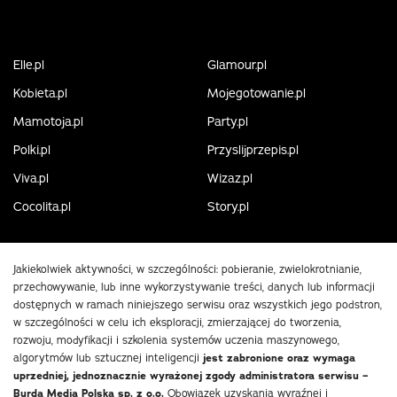
Elle.pl
Glamour.pl
Kobieta.pl
Mojegotowanie.pl
Mamotoja.pl
Party.pl
Polki.pl
Przyslijprzepis.pl
Viva.pl
Wizaz.pl
Cocolita.pl
Story.pl
Jakiekolwiek aktywności, w szczególności: pobieranie, zwielokrotnianie,
przechowywanie, lub inne wykorzystywanie treści, danych lub informacji
dostępnych w ramach niniejszego serwisu oraz wszystkich jego podstron,
w szczególności w celu ich eksploracji, zmierzającej do tworzenia,
rozwoju, modyfikacji i szkolenia systemów uczenia maszynowego,
algorytmów lub sztucznej inteligencji
jest zabronione oraz wymaga
uprzedniej, jednoznacznie wyrażonej zgody administratora serwisu –
Burda Media Polska sp. z o.o.
Obowiązek uzyskania wyraźnej i