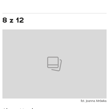
8 z 12
fot. Joanna Mrówka