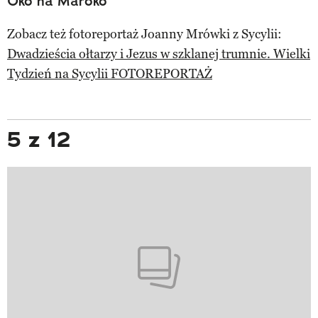
Oko na Maroko
Zobacz też fotoreportaż Joanny Mrówki z Sycylii:
Dwadzieścia ołtarzy i Jezus w szklanej trumnie. Wielki
Tydzień na Sycylii FOTOREPORTAŻ
5 z 12