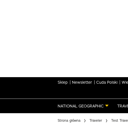
Skip
to
main
content
Sklep
Newsletter
Cuda Polski
Wie
NATIONAL GEOGRAPHIC
TRAV
Strona główna
Traveler
Test Trave