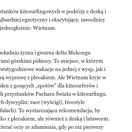
ystanków kitesurfingowych w podróży z deską i
jbardziej egzotyczny i ekscytujący, zawodnicy
jednogłośnie: Wietnam.
południu żyzna i gwarna delta Mekongu
rami górskimi północy. To miejsce, w którym
wutygodniowe wakacje na jednej z wysp, jak i
ową wyprawę z plecakiem. Ale Wietnam kryje w
jeden z gorących „spotów” dla kitesurferów i
ch przystanków Pucharu Świata w kitesurfingu.
 dyscyplin: race (wyścigi), freestyle
 falach). To wystarczająca rekomendacja, by
ko z plecakiem, ale również z deską i latawcem.
cierać oczy ze zdumienia, gdy po raz pierwszy