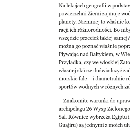
Na lekcjach geografii w podst
powierzchni Ziemi zajmuje wod
planety. Niemniej to właśnie k
racji ich różnorodności. Bo n
wszędzie przecież takiej samej?
można go poznać właśnie poprz
Pływając nad Bałtykiem, w Wie
Przylądka, czy we włoskiej Zat
własnej skórze doświadczyć zad
morskie fale – i diametralnie 
sportów wodnych w różnych za
– Znakomite warunki do uprawi
archipelagu 26 Wysp Zielonego 
Sal. Również wybrzeża Egiptu i
Guajiru) są jednymi z moich u