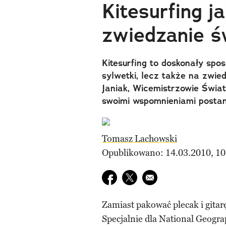
Kitesurfing j
zwiedzanie ś
Kitesurfing to doskonały spos
sylwetki, lecz także na zwie
Janiak, Wicemistrzowie Świata
swoimi wspomnieniami postano
Tomasz Lachowski
Opublikowano: 14.03.2010, 10
Udostępnij na facebook
Udostępnij na twitter
E-mail do przyjaciela
Zamiast pakować plecak i gitarę
Specjalnie dla National Geogr