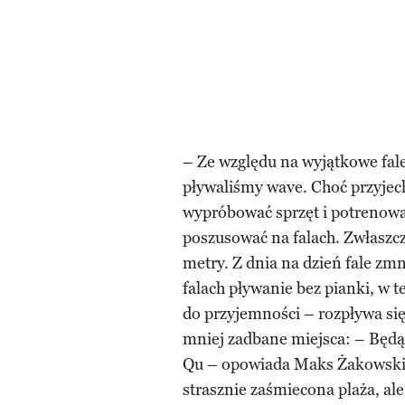
– Ze względu na wyjątkowe fal
pływaliśmy wave. Choć przyjech
wypróbować sprzęt i potrenować
poszusować na falach. Zwłaszcza
metry. Z dnia na dzień fale zmn
falach pływanie bez pianki, w t
do przyjemności – rozpływa si
mniej zadbane miejsca: – Będą
Qu – opowiada Maks Żakowski, 
strasznie zaśmiecona plaża, al