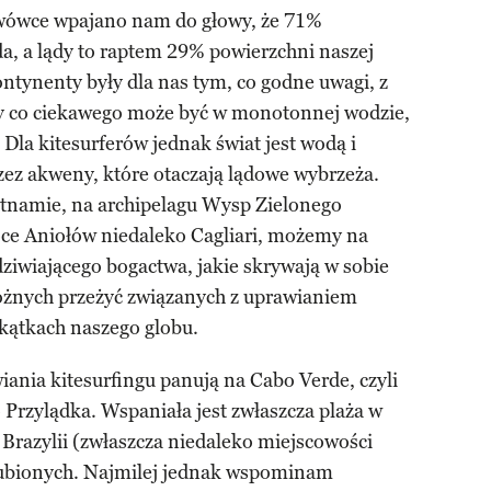
awówce wpajano nam do głowy, że 71%
a, a lądy to raptem 29% powierzchni naszej
ontynenty były dla nas tym, co godne uwagi, z
iby co ciekawego może być w monotonnej wodzie,
 Dla kitesurferów jednak świat jest wodą i
ez akweny, które otaczają lądowe wybrzeża.
tnamie, na archipelagu Wysp Zielonego
oce Aniołów niedaleko Cagliari, możemy na
ziwiającego bogactwa, jakie skrywają w sobie
różnych przeżyć związanych z uprawianiem
kątkach naszego globu.
ania kitesurfingu panują na Cabo Verde, czyli
Przylądka. Wspaniała jest zwłaszcza plaża w
 Brazylii (zwłaszcza niedaleko miejscowości
lubionych. Najmilej jednak wspominam