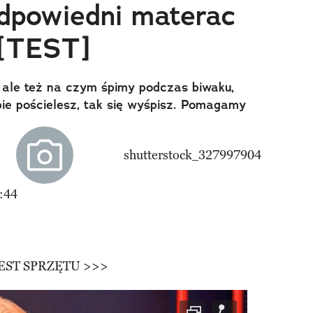
dpowiedni materac
 [TEST]
, ale też na czym śpimy podczas biwaku,
bie pościelesz, tak się wyśpisz. Pomagamy
:44
. TEST SPRZĘTU >>>