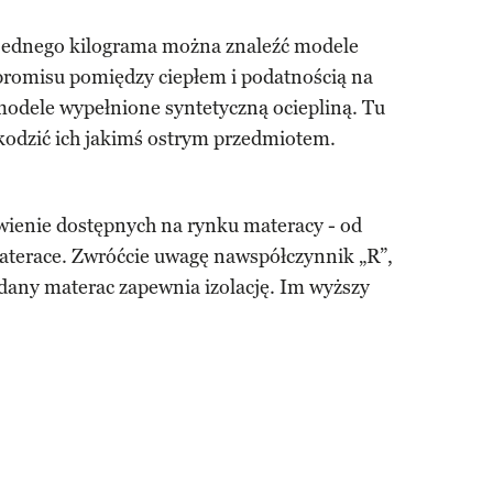
 jednego kilograma można znaleźć modele
romisu pomiędzy ciepłem i podatnością na
odele wypełnione syntetyczną ociepliną. Tu
zkodzić ich jakimś ostrym przedmiotem.
wienie dostępnych na rynku materacy - od
terace. Zwróćcie uwagę nawspółczynnik „R”,
 dany materac zapewnia izolację. Im wyższy