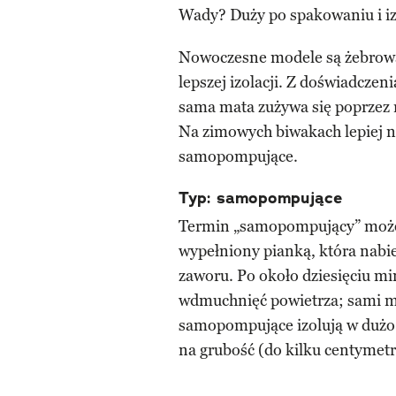
Wady? Duży po spakowaniu i iz
Nowoczesne modele są żebrowan
lepszej izolacji. Z doświadczen
sama mata zużywa się poprzez 
Na zimowych biwakach lepiej n
samopompujące.
Typ: samopompujące
Termin „samopompujący” może b
wypełniony pianką, która nabie
zaworu. Po około dziesięciu m
wdmuchnięć powietrza; sami m
samopompujące izolują w dużo 
na grubość (do kilku centymetr