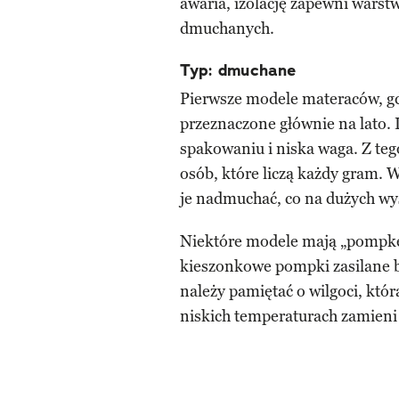
awaria, izolację zapewni warst
dmuchanych.
Typ: dmuchane
Pierwsze modele materaców, gdz
przeznaczone głównie na lato. I
spakowaniu i niska waga. Z te
osób, które liczą każdy gram. 
je nadmuchać, co na dużych wy
Niektóre modele mają „pompkę
kieszonkowe pompki zasilane 
należy pamiętać o wilgoci, któ
niskich temperaturach zamieni s