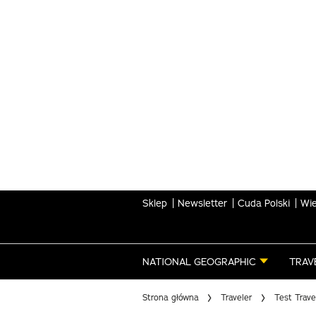
Skip
to
main
content
Sklep
Newsletter
Cuda Polski
Wie
NATIONAL GEOGRAPHIC
TRAV
Strona główna
Traveler
Test Trave