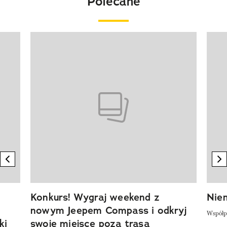
Polecane
Pokazywanie elementu 1 z 20
previous element
n
Konkurs! Wygraj weekend z
Niem
nowym Jeepem Compass i odkryj
Współp
ki
swoje miejsce poza trasą