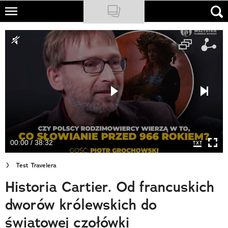
Skip
to
NATIONAL GEOGRAPHIC
main
content
TRAVELER
PODCASTY
Sklep
Newsletter
00:00 / 38:32
Cuda Polski
Test Travelera
Wielki Konkurs Fotograficzny
Historia Cartier. Od francuskich
Trendbook Podróżniczy
dworów królewskich do
Polecane
światowej czołówki