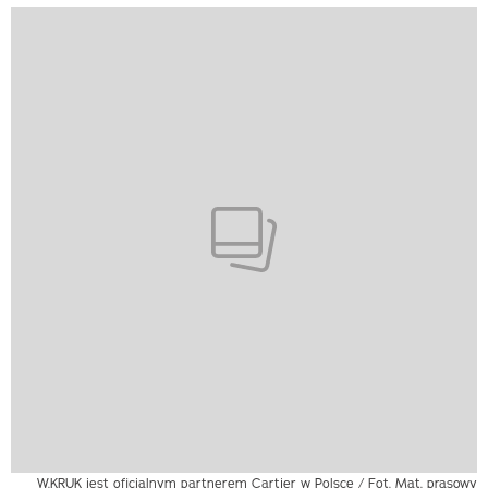
W.KRUK jest oficjalnym partnerem Cartier w Polsce / Fot. Mat. prasowy