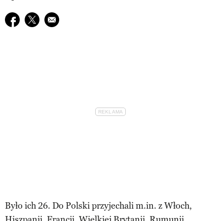
Udostępnij na facebook
Udostępnij na twitter
E-mail do przyjaciela
Było ich 26. Do Polski przyjechali m.in. z Włoch,
Hiszpanii, Francji, Wielkiej Brytanii, Rumunii,