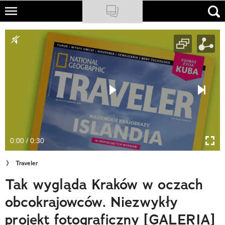
Skip
to
NATIONAL GEOGRAPHIC
main
content
TRAVELER
PODCASTY
Sklep
Newsletter
0:00 / 0:30
Cuda Polski
Traveler
Wielki Konkurs Fotograficzny
Tak wygląda Kraków w oczach
Trendbook Podróżniczy
obcokrajowców. Niezwykły
Polecane
projekt fotograficzny [GALERIA]