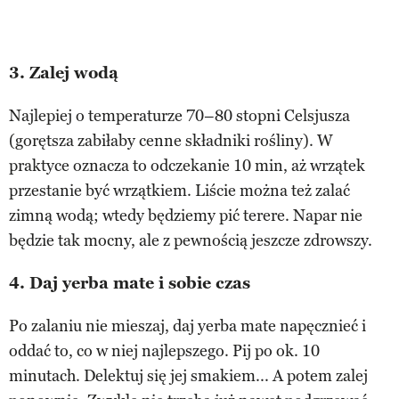
3.
Zalej wodą
Najlepiej o temperaturze 70–80 stopni Celsjusza
(gorętsza zabiłaby cenne składniki rośliny). W
praktyce oznacza to odczekanie 10 min, aż wrzątek
przestanie być wrzątkiem. Liście można też zalać
zimną wodą; wtedy będziemy pić terere. Napar nie
będzie tak mocny, ale z pewnością jeszcze zdrowszy.
4.
Daj yerba mate i sobie czas
Po zalaniu nie mieszaj, daj yerba mate napęcznieć i
oddać to, co w niej najlepszego. Pij po ok. 10
minutach. Delektuj się jej smakiem... A potem zalej