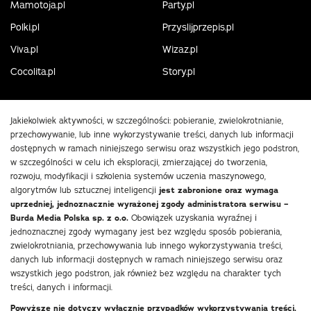
Mamotoja.pl
Party.pl
Polki.pl
Przyslijprzepis.pl
Viva.pl
Wizaz.pl
Cocolita.pl
Story.pl
Jakiekolwiek aktywności, w szczególności: pobieranie, zwielokrotnianie,
przechowywanie, lub inne wykorzystywanie treści, danych lub informacji
dostępnych w ramach niniejszego serwisu oraz wszystkich jego podstron,
w szczególności w celu ich eksploracji, zmierzającej do tworzenia,
rozwoju, modyfikacji i szkolenia systemów uczenia maszynowego,
algorytmów lub sztucznej inteligencji
jest zabronione oraz wymaga
uprzedniej, jednoznacznie wyrażonej zgody administratora serwisu –
Burda Media Polska sp. z o.o.
Obowiązek uzyskania wyraźnej i
jednoznacznej zgody wymagany jest bez względu sposób pobierania,
zwielokrotniania, przechowywania lub innego wykorzystywania treści,
danych lub informacji dostępnych w ramach niniejszego serwisu oraz
wszystkich jego podstron, jak również bez względu na charakter tych
treści, danych i informacji.
Powyższe nie dotyczy wyłącznie przypadków wykorzystywania treści,