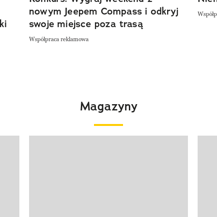
nowym Jeepem Compass i odkryj
Współp
ki
swoje miejsce poza trasą
Współpraca reklamowa
Magazyny
Pokazywanie elementu 1 z 4