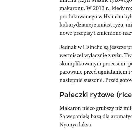
mifenu (czyli właśnie ryżoweg
makaronu. W 2013 r., kiedy roze
produkowanego w Hsinchu było
kukurydzianej zamiast ryżu, m
nowe przepisy i zmieniono naz
Jednak w Hsinchu są jeszcze pr
wermiszel wyłącznie z ryżu. T
skomplikowanym procesem: po z
parowane przed ugniataniem i 
następnie suszone. Przed got
Pałeczki ryżowe (rice
Makaron nieco grubszy niż mife
Są wspaniałą bazą dla aromaty
Nyonya laksa.