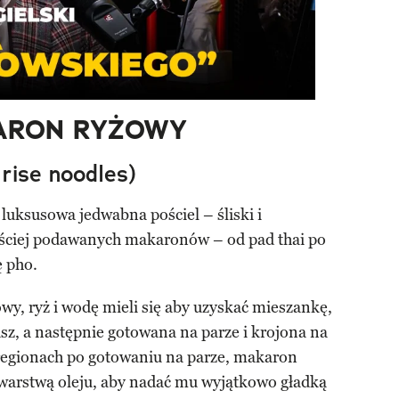
ARON RYŻOWY
rise noodles)
 luksusowa jedwabna pościel – śliski i
zęściej podawanych makaronów – od pad thai po
 pho.
wy, ryż i wodę mieli się aby uzyskać mieszankę,
usz, a następnie gotowana na parze i krojona na
regionach po gotowaniu na parze, makaron
warstwą oleju, aby nadać mu wyjątkowo gładką