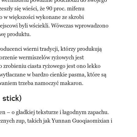
o wermiszelu poważnie podchodzi do swojego
szły się wieści, że 90 proc. mifenu
 w większości wykonane ze skrobi
iejscowi byli wściekli. Wówczas wprowadzono
wę produktu.
oducenci wierni tradycji, którzy produkują
worzenie wermiszelów ryżowych jest
robieniu ciasta ryżowego jest ono lekko
wytłaczane w bardzo cienkie pasma, które są
owaniem trzeba namoczyć makaron.
 stick)
n – o gładkiej teksturze i łagodnym zapachu.
cznych zup, takich jak Yunnan Guoqiaomixian i