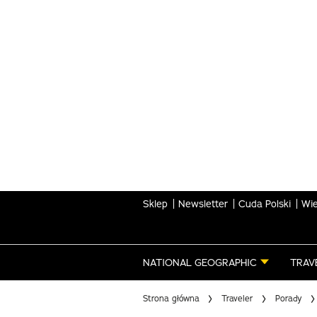
Skip
to
main
content
Sklep
Newsletter
Cuda Polski
Wie
NATIONAL GEOGRAPHIC
TRAV
Strona główna
Traveler
Porady