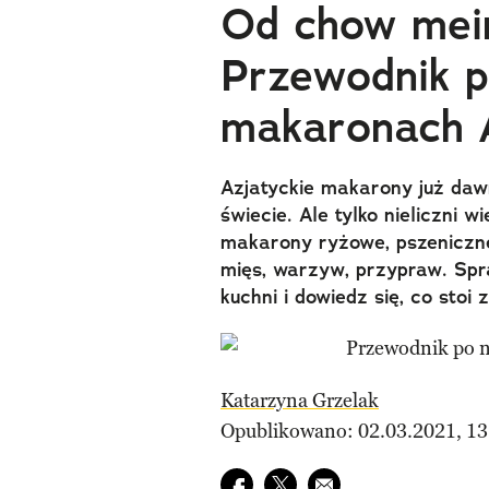
Od chow mein
Przewodnik p
makaronach A
Azjatyckie makarony już daw
świecie. Ale tylko nieliczni w
makarony ryżowe, pszeniczne
mięs, warzyw, przypraw. Spra
kuchni i dowiedz się, co stoi
Katarzyna Grzelak
Opublikowano: 02.03.2021, 13
Udostępnij na facebook
Udostępnij na twitter
E-mail do przyjaciela