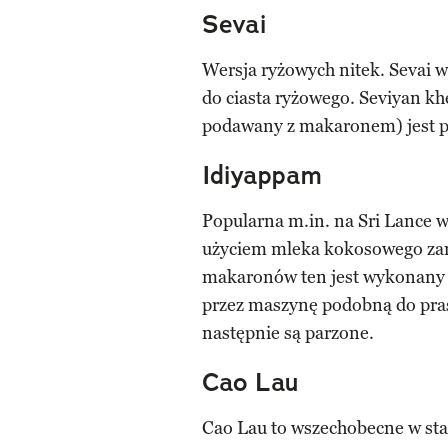
Sevai
Wersja ryżowych nitek. Sevai wy
do ciasta ryżowego. Seviyan k
podawany z makaronem) jest p
Idiyappam
Popularna m.in. na Sri Lance 
użyciem mleka kokosowego zam
makaronów ten jest wykonany z
przez maszynę podobną do pras
następnie są parzone.
Cao Lau
Cao Lau to wszechobecne w st