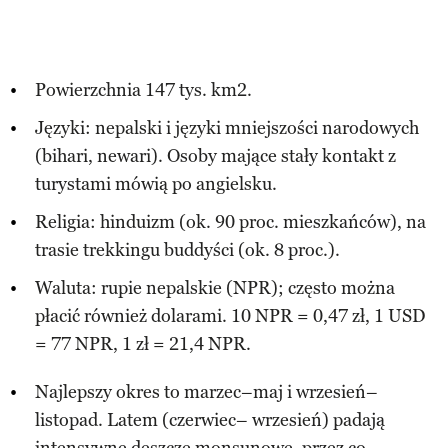
Powierzchnia 147 tys. km2.
Języki: nepalski i języki mniejszości narodowych
(bihari, newari). Osoby mające stały kontakt z
turystami mówią po angielsku.
Religia: hinduizm (ok. 90 proc. mieszkańców), na
trasie trekkingu buddyści (ok. 8 proc.).
Waluta: rupie nepalskie (NPR); często można
płacić również dolarami. 10 NPR = 0,47 zł, 1 USD
= 77 NPR, 1 zł = 21,4 NPR.
Najlepszy okres to marzec–maj i wrzesień–
listopad. Latem (czerwiec– wrzesień) padają
intensywne deszcze monsunowe, przez co