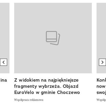
Pokazywanie elementu 1 z 20
previous element
n
ina
Z widokiem na najpiękniejsze
Kon
fragmenty wybrzeża. Objazd
now
EuroVelo w gminie Choczewo
swoj
Współpraca reklamowa
Współp