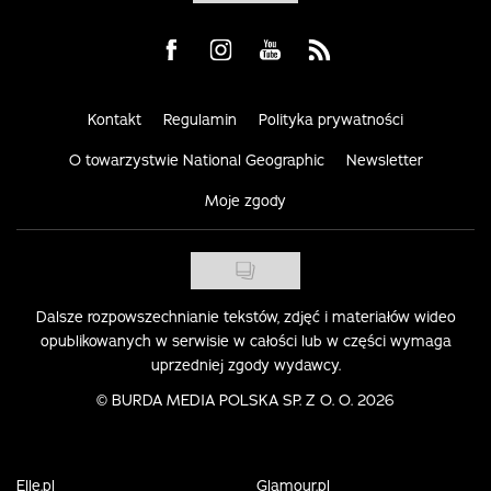
Visit us on Facebook
Visit us on Instagram
Visit us on Youtube
Visit us on Rss
Kontakt
Regulamin
Polityka prywatności
O towarzystwie National Geographic
Newsletter
Moje zgody
Dalsze rozpowszechnianie tekstów, zdjęć i materiałów wideo
opublikowanych w serwisie w całości lub w części wymaga
uprzedniej zgody wydawcy.
©
BURDA MEDIA POLSKA SP. Z O. O. 2026
Elle.pl
Glamour.pl