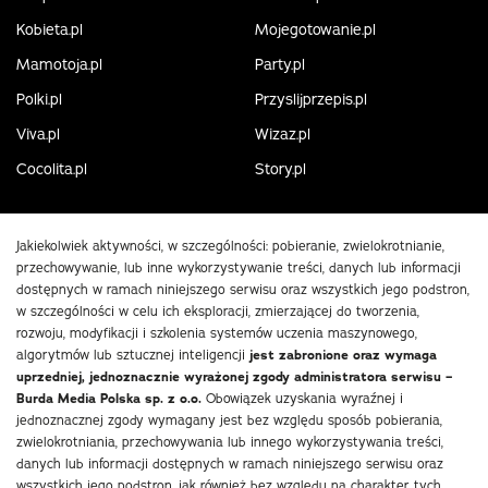
Kobieta.pl
Mojegotowanie.pl
Mamotoja.pl
Party.pl
Polki.pl
Przyslijprzepis.pl
Viva.pl
Wizaz.pl
Cocolita.pl
Story.pl
Jakiekolwiek aktywności, w szczególności: pobieranie, zwielokrotnianie,
przechowywanie, lub inne wykorzystywanie treści, danych lub informacji
dostępnych w ramach niniejszego serwisu oraz wszystkich jego podstron,
w szczególności w celu ich eksploracji, zmierzającej do tworzenia,
rozwoju, modyfikacji i szkolenia systemów uczenia maszynowego,
algorytmów lub sztucznej inteligencji
jest zabronione oraz wymaga
uprzedniej, jednoznacznie wyrażonej zgody administratora serwisu –
Burda Media Polska sp. z o.o.
Obowiązek uzyskania wyraźnej i
jednoznacznej zgody wymagany jest bez względu sposób pobierania,
zwielokrotniania, przechowywania lub innego wykorzystywania treści,
danych lub informacji dostępnych w ramach niniejszego serwisu oraz
wszystkich jego podstron, jak również bez względu na charakter tych