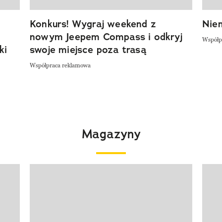
Konkurs! Wygraj weekend z
Niem
nowym Jeepem Compass i odkryj
Współp
ki
swoje miejsce poza trasą
Współpraca reklamowa
Magazyny
Pokazywanie elementu 1 z 4