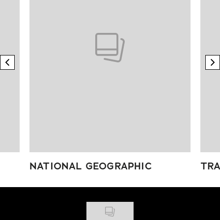
previous element
n
NATIONAL GEOGRAPHIC
TRA