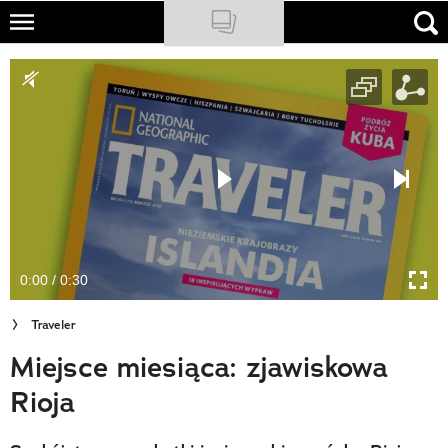
Skip
to
NATIONAL GEOGRAPHIC
main
content
TRAVELER
PODCASTY
Sklep
Newsletter
0:00 / 0:30
Cuda Polski
Traveler
Wielki Konkurs Fotograficzny
Miejsce miesiąca: zjawiskowa
Trendbook Podróżniczy
Rioja
Polecane