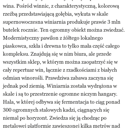
wina. Pośród winnic, z charakterystyczną, kolorową
rzeźbą przedstawiającą gołębia, wykuta w skale
supernowoczesna winiarnia produkuje prawie 3 mln
butelek rocznie. Ten ogromny obiekt można zwiedzać.
Modernistyczny pawilon z żółtego lokalnego
piaskowca, szkła i drewna to tylko mała część całego
kompleksu. Znajdują się w nim biura, ale przede
wszystkim sklep, w którym można zaopatrzyć się w
cały repertuar win, łącznie z rzadkościami z białych
odmian winorośli. Prawdziwa zabawa zaczyna się
jednak pod ziemią. Winiarnia została wydrążona w
skale i są to przestrzenie ogromne niczym hangary.
Hala, w której odbywa się fermentacja to ciąg ponad
300 ogromnych stalowych kadzi, ciągnących się
niemal po horyzont. Zwiedza się ją chodząc po
metalowej platformie zawieszonej kilka metrów nad