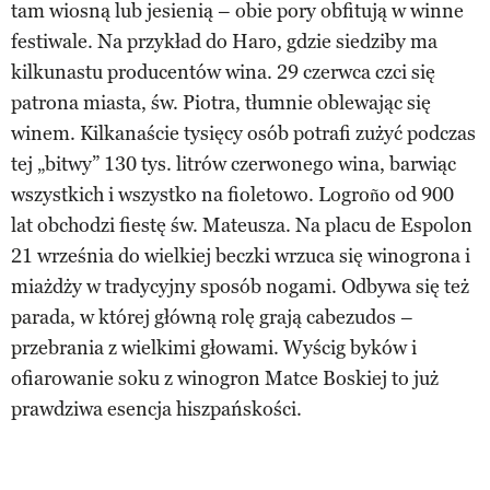
tam wiosną lub jesienią – obie pory obfitują w winne
festiwale. Na przykład do Haro, gdzie siedziby ma
kilkunastu producentów wina. 29 czerwca czci się
patrona miasta, św. Piotra, tłumnie oblewając się
winem. Kilkanaście tysięcy osób potrafi zużyć podczas
tej „bitwy” 130 tys. litrów czerwonego wina, barwiąc
wszystkich i wszystko na fioletowo. Logroño od 900
lat obchodzi fiestę św. Mateusza. Na placu de Espolon
21 września do wielkiej beczki wrzuca się winogrona i
miażdży w tradycyjny sposób nogami. Odbywa się też
parada, w której główną rolę grają cabezudos –
przebrania z wielkimi głowami. Wyścig byków i
ofiarowanie soku z winogron Matce Boskiej to już
prawdziwa esencja hiszpańskości.