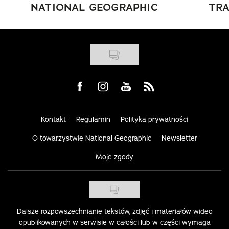
NATIONAL GEOGRAPHIC
TRA
Visit us on Facebook
Visit us on Instagram
Visit us on Youtube
Visit us on Rss
Kontakt
Regulamin
Polityka prywatności
O towarzystwie National Geographic
Newsletter
Moje zgody
Dalsze rozpowszechnianie tekstów, zdjęć i materiałów wideo
opublikowanych w serwisie w całości lub w części wymaga