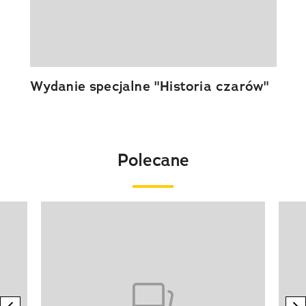
Wydanie specjalne "Historia czarów"
Polecane
Pokazywanie elementu 1 z 20
previous element
n