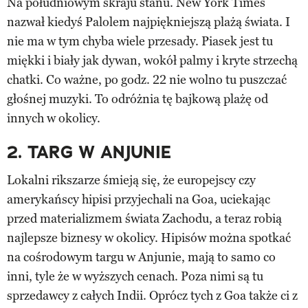
Na południowym skraju stanu. New York Times
nazwał kiedyś Palolem najpiękniejszą plażą świata. I
nie ma w tym chyba wiele przesady. Piasek jest tu
miękki i biały jak dywan, wokół palmy i kryte strzechą
chatki. Co ważne, po godz. 22 nie wolno tu puszczać
głośnej muzyki. To odróżnia tę bajkową plażę od
innych w okolicy.
2. TARG W ANJUNIE
Lokalni rikszarze śmieją się, że europejscy czy
amerykańscy hipisi przyjechali na Goa, uciekając
przed materializmem świata Zachodu, a teraz robią
najlepsze biznesy w okolicy. Hipisów można spotkać
na cośrodowym targu w Anjunie, mają to samo co
inni, tyle że w wyższych cenach. Poza nimi są tu
sprzedawcy z całych Indii. Oprócz tych z Goa także ci z