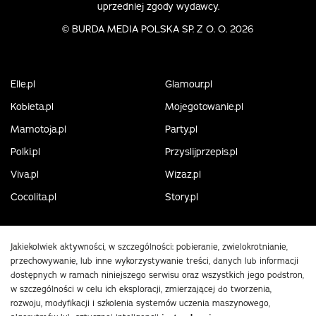
uprzedniej zgody wydawcy.
©
BURDA MEDIA POLSKA SP. Z O. O. 2026
Elle.pl
Glamour.pl
Kobieta.pl
Mojegotowanie.pl
Mamotoja.pl
Party.pl
Polki.pl
Przyslijprzepis.pl
Viva.pl
Wizaz.pl
Cocolita.pl
Story.pl
Jakiekolwiek aktywności, w szczególności: pobieranie, zwielokrotnianie,
przechowywanie, lub inne wykorzystywanie treści, danych lub informacji
dostępnych w ramach niniejszego serwisu oraz wszystkich jego podstron,
w szczególności w celu ich eksploracji, zmierzającej do tworzenia,
rozwoju, modyfikacji i szkolenia systemów uczenia maszynowego,