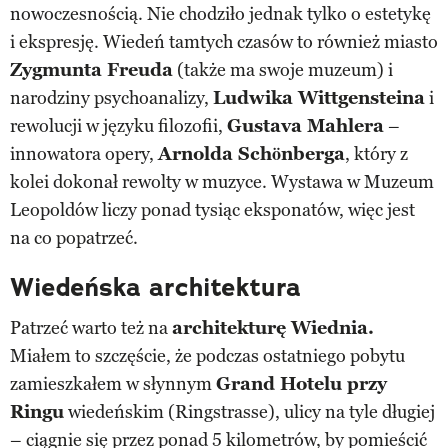
nowoczesnością. Nie chodziło jednak tylko o estetykę
i ekspresję. Wiedeń tamtych czasów to również miasto
Zygmunta Freuda
(także ma swoje muzeum) i
narodziny psychoanalizy,
Ludwika Wittgensteina
i
rewolucji w języku filozofii,
Gustava Mahlera
–
innowatora opery,
Arnolda Schönberga
, który z
kolei dokonał rewolty w muzyce. Wystawa w Muzeum
Leopoldów liczy ponad tysiąc eksponatów, więc jest
na co popatrzeć.
Wiedeńska architektura
Patrzeć warto też na
architekturę Wiednia.
Miałem to szczęście, że podczas ostatniego pobytu
zamieszkałem w słynnym
Grand Hotelu przy
Ringu
wiedeńskim (Ringstrasse), ulicy na tyle długiej
– ciągnie się przez ponad 5 kilometrów, by pomieścić