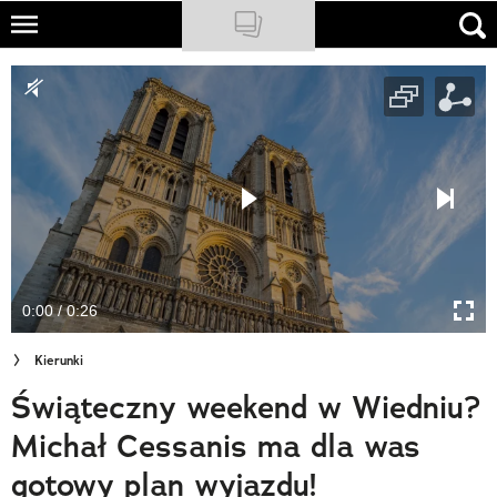
Skip
to
NATIONAL GEOGRAPHIC
main
content
TRAVELER
PODCASTY
Sklep
Newsletter
0:00 / 0:26
Cuda Polski
Kierunki
Wielki Konkurs Fotograficzny
Świąteczny weekend w Wiedniu?
Trendbook Podróżniczy
Michał Cessanis ma dla was
Polecane
gotowy plan wyjazdu!