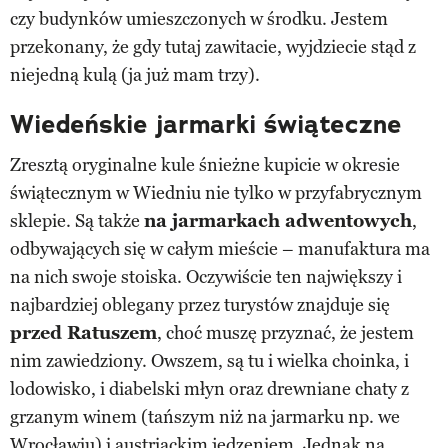
czy budynków umieszczonych w środku. Jestem
przekonany, że gdy tutaj zawitacie, wyjdziecie stąd z
niejedną kulą (ja już mam trzy).
Wiedeńskie jarmarki świąteczne
Zresztą oryginalne kule śnieżne kupicie w okresie
świątecznym w Wiedniu nie tylko w przyfabrycznym
sklepie. Są także
na jarmarkach adwentowych
,
odbywających się w całym mieście – manufaktura ma
na nich swoje stoiska. Oczywiście ten największy i
najbardziej oblegany przez turystów znajduje się
przed Ratuszem
, choć muszę przyznać, że jestem
nim zawiedziony. Owszem, są tu i wielka choinka, i
lodowisko, i diabelski młyn oraz drewniane chaty z
grzanym winem (tańszym niż na jarmarku np. we
Wrocławiu) i austriackim jedzeniem. Jednak na