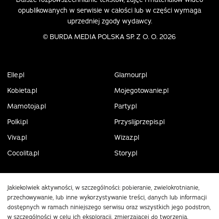
opublikowanych w serwisie w całości lub w części wymaga
uprzedniej zgody wydawcy.
©
BURDA MEDIA POLSKA SP. Z O. O. 2026
Elle.pl
Glamour.pl
Kobieta.pl
Mojegotowanie.pl
Mamotoja.pl
Party.pl
Polki.pl
Przyslijprzepis.pl
Viva.pl
Wizaz.pl
Cocolita.pl
Story.pl
Jakiekolwiek aktywności, w szczególności: pobieranie, zwielokrotnianie,
przechowywanie, lub inne wykorzystywanie treści, danych lub informacji
dostępnych w ramach niniejszego serwisu oraz wszystkich jego podstron,
w szczególności w celu ich eksploracji, zmierzającej do tworzenia,