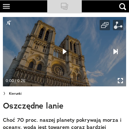
Skip
to
NATIONAL GEOGRAPHIC
main
content
TRAVELER
PODCASTY
Sklep
Newsletter
0:00 / 0:26
Cuda Polski
Kierunki
Wielki Konkurs Fotograficzny
Oszczędne lanie
Trendbook Podróżniczy
Choć 70 proc. naszej planety pokrywają morza i
Polecane
oceany, woda jest towarem coraz bardziej