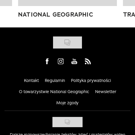
NATIONAL GEOGRAPHIC
TRA
Visit us on Facebook
Visit us on Instagram
Visit us on Youtube
Visit us on Rss
Kontakt
Regulamin
Polityka prywatności
O towarzystwie National Geographic
Newsletter
Moje zgody
Dalsze rozpowszechnianie tekstów, zdjęć i materiałów wideo