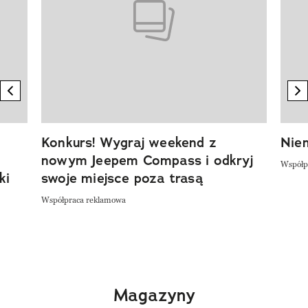
previous element
n
Konkurs! Wygraj weekend z
Niem
nowym Jeepem Compass i odkryj
Współp
ki
swoje miejsce poza trasą
Współpraca reklamowa
Magazyny