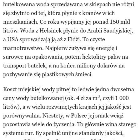
butelkowana woda sprzedawana w sklepach nie różni
się zbytnio od tej, która płynie z kranów w ich
mieszkaniach. Co roku wypijamy jej ponad 150 mld
litrów. Woda z Helsinek płynie do Arabii Saudyjskiej,
a USA sprowadzają ją aż z Fidżi. To czyste
marnotrawstwo. Najpierw zużywa się energię i
surowce na opakowania, potem hektolitry paliw na
transport butelek, a na końcu miliony dolarów na
pozbywanie się plastikowych śmieci.
Koszt miejskiej wody pitnej to ledwie jedna dwusetna
3
ceny wody butelkowanej (ok. 4 zł za m
, czyli 1 000
litrów), a w wielu rozwiniętych krajach jej jakość jest
porównywalna. Niestety, w Polsce jej smak wciąż
pozostawia wiele do życzenia. To głównie wina starego
systemu rur. By spełnić unijne standardy jakości,