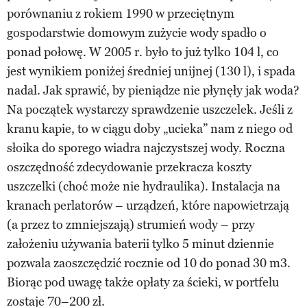
porównaniu z rokiem 1990 w przeciętnym
gospodarstwie domowym zużycie wody spadło o
ponad połowę. W 2005 r. było to już tylko 104 l, co
jest wynikiem poniżej średniej unijnej (130 l), i spada
nadal. Jak sprawić, by pieniądze nie płynęły jak woda?
Na początek wystarczy sprawdzenie uszczelek. Jeśli z
kranu kapie, to w ciągu doby „ucieka” nam z niego od
słoika do sporego wiadra najczystszej wody. Roczna
oszczędność zdecydowanie przekracza koszty
uszczelki (choć może nie hydraulika). Instalacja na
kranach perlatorów – urządzeń, które napowietrzają
(a przez to zmniejszają) strumień wody – przy
założeniu używania baterii tylko 5 minut dziennie
pozwala zaoszczędzić rocznie od 10 do ponad 30 m3.
Biorąc pod uwagę także opłaty za ścieki, w portfelu
zostaje 70–200 zł.