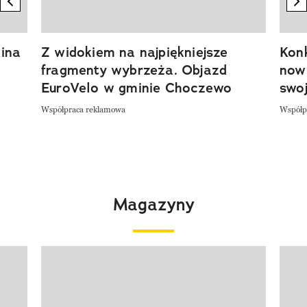
ina
Z widokiem na najpiękniejsze
Kon
fragmenty wybrzeża. Objazd
now
EuroVelo w gminie Choczewo
swoj
Współpraca reklamowa
Współp
Magazyny
Pokazywanie elementu 1 z 4