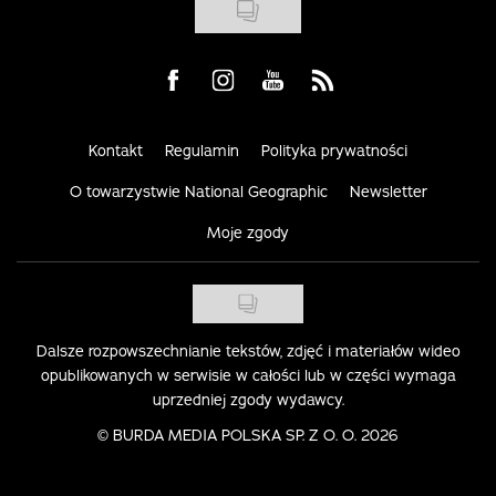
Visit us on Facebook
Visit us on Instagram
Visit us on Youtube
Visit us on Rss
Kontakt
Regulamin
Polityka prywatności
O towarzystwie National Geographic
Newsletter
Moje zgody
Dalsze rozpowszechnianie tekstów, zdjęć i materiałów wideo
opublikowanych w serwisie w całości lub w części wymaga
uprzedniej zgody wydawcy.
©
BURDA MEDIA POLSKA SP. Z O. O. 2026