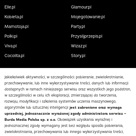
Elle.pl
Glamour.pl
Kobieta.pl
Mojegotowanie.pl
Mamotoja.pl
Party.pl
Polki.pl
Przyslijprzepis.pl
Viva.pl
Wizaz.pl
Cocolita.pl
Story.pl
Jakiekolwiek aktywności, w szczególności: pobieranie, zwielokrotnianie,
przechowywanie, lub inne wykorzystywanie treści, danych lub informacji
dostępnych w ramach niniejszego serwisu oraz wszystkich jego podstron,
w szczególności w celu ich eksploracji, zmierzającej do tworzenia,
rozwoju, modyfikacji i szkolenia systemów uczenia maszynowego,
algorytmów lub sztucznej inteligencji
jest zabronione oraz wymaga
uprzedniej, jednoznacznie wyrażonej zgody administratora serwisu –
Burda Media Polska sp. z o.o.
Obowiązek uzyskania wyraźnej i
jednoznacznej zgody wymagany jest bez względu sposób pobierania,
zwielokrotniania, przechowywania lub innego wykorzystywania treści,