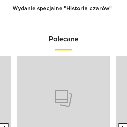
Wydanie specjalne "Historia czarów"
Polecane
Pokazywanie elementu 1 z 20
previous element
n