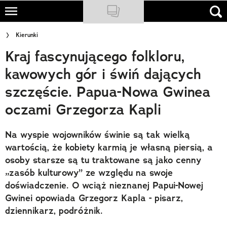
Skip
to
NATIONAL GEOGRAPHIC
Kierunki
main
Kraj fascynującego folkloru,
content
TRAVELER
kawowych gór i świń dających
PODCASTY
szczęście. Papua-Nowa Gwinea
Sklep
oczami Grzegorza Kapli
Newsletter
Na wyspie wojowników świnie są tak wielką
Cuda Polski
wartością, że kobiety karmią je własną piersią, a
osoby starsze są tu traktowane są jako cenny
Wielki Konkurs Fotograficzny
„zasób kulturowy” ze względu na swoje
doświadczenie. O wciąż nieznanej Papui-Nowej
Trendbook Podróżniczy
Gwinei opowiada Grzegorz Kapla - pisarz,
dziennikarz, podróżnik.
Polecane