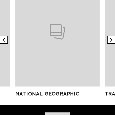
previous element
n
NATIONAL GEOGRAPHIC
TRA