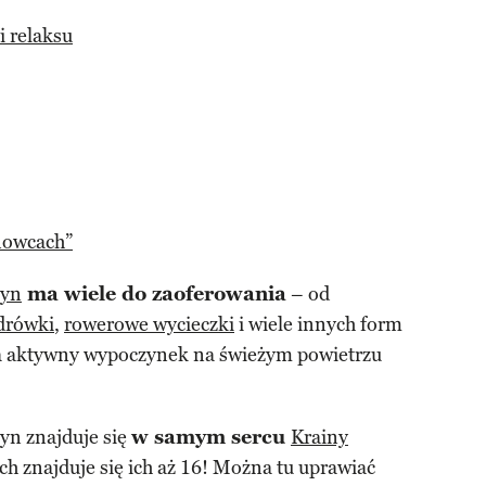
i relaksu
nowcach”
tyn
ma wiele do zaoferowania
– od
drówki
,
rowerowe wycieczki
i wiele innych form
 na aktywny wypoczynek na świeżym powietrzu
yn znajduje się
w samym sercu
Krainy
ach znajduje się ich aż 16! Można tu uprawiać