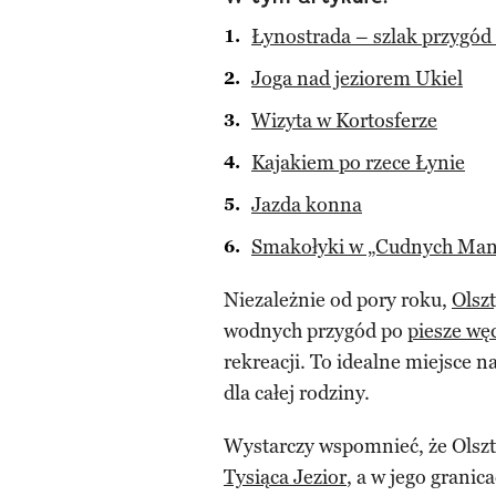
Łynostrada – szlak przygód 
Joga nad jeziorem Ukiel
Wizyta w Kortosferze
Kajakiem po rzece Łynie
Jazda konna
Smakołyki w „Cudnych Ma
Niezależnie od pory roku,
Olsz
wodnych przygód po
piesze wę
rekreacji. To idealne miejsce
dla całej rodziny.
Wystarczy wspomnieć, że Olszt
Tysiąca Jezior
, a w jego granic