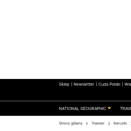
Skip
to
main
content
Sklep
Newsletter
Cuda Polski
Wie
NATIONAL GEOGRAPHIC
TRAV
Strona główna
Traveler
Kierunki