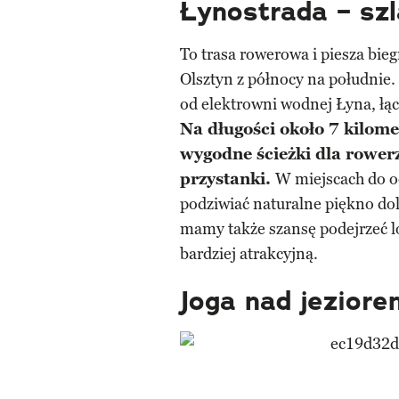
Łynostrada – szl
To trasa rowerowa i piesza bie
Olsztyn z północy na południe. 
od elektrowni wodnej Łyna, łą
Na długości około 7 kilome
wygodne ścieżki dla rowerz
przystanki.
W miejscach do 
podziwiać naturalne piękno dol
mamy także szansę podejrzeć lok
bardziej atrakcyjną.
Joga nad jeziore