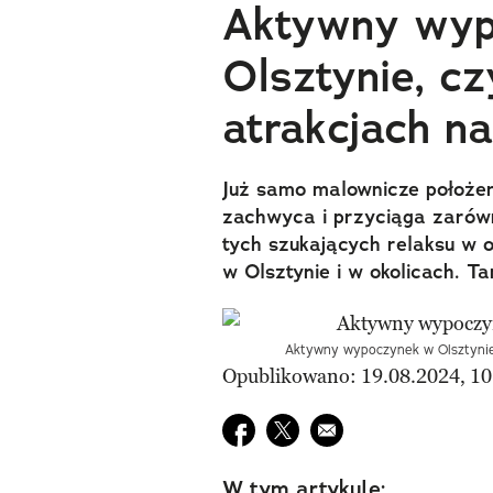
Aktywny wyp
Olsztynie, cz
atrakcjach n
Już samo malownicze położen
zachwyca i przyciąga zarówn
tych szukających relaksu w o
w Olsztynie i w okolicach. T
Aktywny wypoczynek w Olsztynie, 
Opublikowano: 19.08.2024, 10
Udostępnij na facebook
Udostępnij na twitter
E-mail do przyjaciela
W tym artykule: