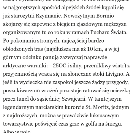
w najgorętszych spośród alpejskich źródeł kąpali się
już starożytni Rzymianie. Nowożytnym Bormio
skojarzy się zapewne z biegiem zjazdowym mężczyzn
organizowanym tu co roku w ramach Pucharu Świata.
Po pokonaniu stromych, najczęściej bardzo
oblodzonych tras (najdłuższa ma aż 10 km, a w jej
górnym odcinku panują zazwyczaj naprawdę
arktyczne warunki: –25OC i silny, przenikliwy wiatr) z
przyjemnością wraca się na słoneczne stoki Livigno. A
jeśli ta wycieczka nie zaspokoi jeszcze żądzy przygody,
poszukiwaczom wrażeń pozostaje ratować się ucieczką
przez tunel do sąsiedniej Szwajcarii. W tamtejszym
legendarnym narciarskim kurorcie St. Moritz, jednym
z najdroższych, można w prawdziwie luksusowym
towarzystwie poświęcić czas grze w golfa na śniegu.
Albo w polo.