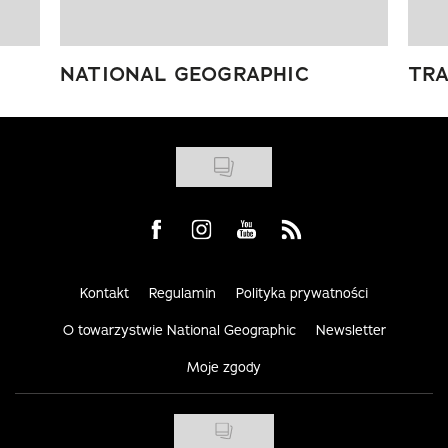
NATIONAL GEOGRAPHIC
TRA
Visit us on Facebook
Visit us on Instagram
Visit us on Youtube
Visit us on Rss
Kontakt
Regulamin
Polityka prywatności
O towarzystwie National Geographic
Newsletter
Moje zgody