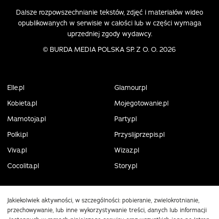
Dalsze rozpowszechnianie tekstów, zdjęć i materiałów wideo
opublikowanych w serwisie w całości lub w części wymaga
uprzedniej zgody wydawcy.
©
BURDA MEDIA POLSKA SP. Z O. O. 2026
Elle.pl
Glamour.pl
Kobieta.pl
Mojegotowanie.pl
Mamotoja.pl
Party.pl
Polki.pl
Przyslijprzepis.pl
Viva.pl
Wizaz.pl
Cocolita.pl
Story.pl
Jakiekolwiek aktywności, w szczególności: pobieranie, zwielokrotnianie,
przechowywanie, lub inne wykorzystywanie treści, danych lub informacji