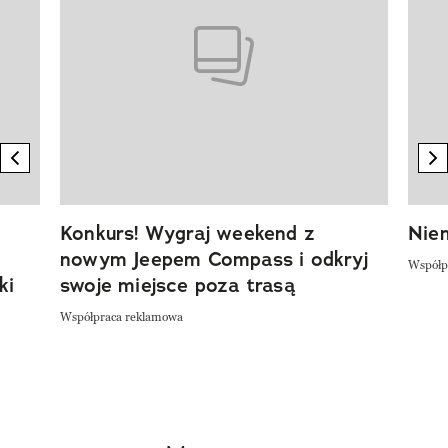
previous element
n
Konkurs! Wygraj weekend z
Niem
nowym Jeepem Compass i odkryj
Współp
ki
swoje miejsce poza trasą
Współpraca reklamowa