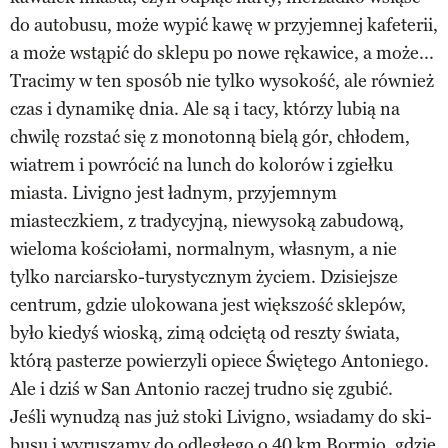
do autobusu, może wypić kawę w przyjemnej kafeterii,
a może wstąpić do sklepu po nowe rękawice, a może...
Tracimy w ten sposób nie tylko wysokość, ale również
czas i dynamikę dnia. Ale są i tacy, którzy lubią na
chwilę rozstać się z monotonną bielą gór, chłodem,
wiatrem i powrócić na lunch do kolorów i zgiełku
miasta. Livigno jest ładnym, przyjemnym
miasteczkiem, z tradycyjną, niewysoką zabudową,
wieloma kościołami, normalnym, własnym, a nie
tylko narciarsko-turystycznym życiem. Dzisiejsze
centrum, gdzie ulokowana jest większość sklepów,
było kiedyś wioską, zimą odciętą od reszty świata,
którą pasterze powierzyli opiece Świętego Antoniego.
Ale i dziś w San Antonio raczej trudno się zgubić.
Jeśli wynudzą nas już stoki Livigno, wsiadamy do ski-
busu i wyruszamy do odległego o 40 km Bormio, gdzie