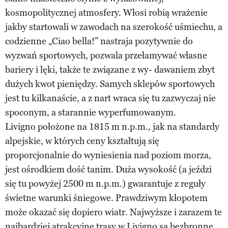
kosmopolitycznej atmosfery. Włosi robią wrażenie
jakby startowali w zawodach na szerokość uśmiechu, a
codzienne „Ciao bella!” nastraja pozytywnie do
wyzwań sportowych, pozwala przełamywać własne
bariery i lęki, także te związane z wy- dawaniem zbyt
dużych kwot pieniędzy. Samych sklepów sportowych
jest tu kilkanaście, a z nart wraca się tu zazwyczaj nie
spoconym, a starannie wyperfumowanym.
Livigno położone na 1815 m n.p.m., jak na standardy
alpejskie, w których ceny kształtują się
proporcjonalnie do wyniesienia nad poziom morza,
jest ośrodkiem dość tanim. Duża wysokość (a jeździ
się tu powyżej 2500 m n.p.m.) gwarantuje z reguły
świetne warunki śniegowe. Prawdziwym kłopotem
może okazać się dopiero wiatr. Najwyższe i zarazem te
najbardziej atrakcyjne trasy w Livigno są bezbronne