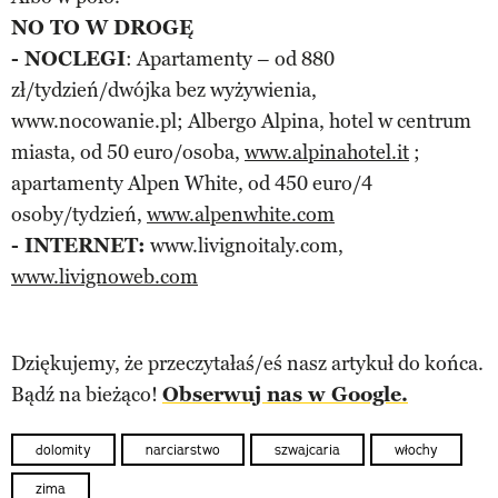
NO TO W DROGĘ
- NOCLEGI
: Apartamenty – od 880
zł/tydzień/dwójka bez wyżywienia,
www.nocowanie.pl; Albergo Alpina, hotel w centrum
miasta, od 50 euro/osoba,
www.alpinahotel.it
;
apartamenty Alpen White, od 450 euro/4
osoby/tydzień,
www.alpenwhite.com
- INTERNET:
www.livignoitaly.com,
www.livignoweb.com
Dziękujemy, że przeczytałaś/eś nasz artykuł do końca.
Bądź na bieżąco!
Obserwuj nas w Google.
dolomity
narciarstwo
szwajcaria
włochy
zima