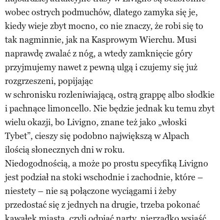
wobec ostrych podmuchów, dlatego zamyka się je,
kiedy wieje zbyt mocno, co nie znaczy, że robi się to
tak nagminnie, jak na Kasprowym Wierchu. Musi
naprawdę zwalać z nóg, a wtedy zamknięcie góry
przyjmujemy nawet z pewną ulgą i czujemy się już
rozgrzeszeni, popijając
w schronisku rozleniwiającą, ostrą grappę albo słodkie
i pachnące limoncello. Nie będzie jednak ku temu zbyt
wielu okazji, bo Livigno, znane też jako „włoski
Tybet”, cieszy się podobno największą w Alpach
ilością słonecznych dni w roku.
Niedogodnością, a może po prostu specyfiką Livigno
jest podział na stoki wschodnie i zachodnie, które –
niestety – nie są połączone wyciągami i żeby
przedostać się z jednych na drugie, trzeba pokonać
kawałek miasta, czyli odpiąć narty, nierzadko wsiąść