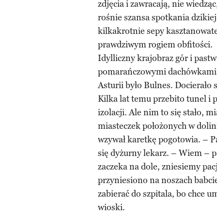
zdjęcia i zawracają, nie wiedząc, 
rośnie szansa spotkania dzikiej
kilkakrotnie sepy kasztanowate 
prawdziwym rogiem obfitości.
Idylliczny krajobraz gór i past
pomarańczowymi dachówkami. 
Asturii było Bulnes. Docierało
Kilka lat temu przebito tunel 
izolacji. Ale nim to się stało,
miasteczek położonych w dolini
wzywał karetkę pogotowia. – P
się dyżurny lekarz. – Wiem – 
zaczeka na dole, zniesiemy pac
przyniesiono na noszach babcie.
zabierać do szpitala, bo chce 
wioski.