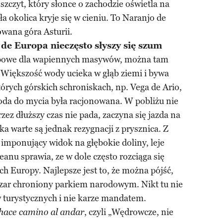
szczyt, który słonce o zachodzie oświetla na
 okolica kryje się w cieniu. To Naranjo de
owana góra Asturii.
de Europa nieczęsto słyszy się szum
ypowe dla wapiennych masywów, można tam
Większość wody ucieka w głąb ziemi i bywa
rych górskich schroniskach, np. Vega de Ario,
oda do mycia była racjonowana. W pobliżu nie
przez dłuższy czas nie pada, zaczyna się jazda na
ka warte są jednak rezygnacji z prysznica. Z
 imponujący widok na głębokie doliny, leje
eanu sprawia, ze w dole często rozciąga się
 Europy. Najlepsze jest to, że można pójść,
szar chroniony parkiem narodowym. Nikt tu nie
 turystycznych i nie karze mandatem.
, czyli „Wędrowcze, nie
hace camino al andar