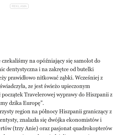
e czekaliśmy na opóźniający się samolot do
nic dentystyczna i na zakrętce od butelki
ży prawidłowo nitkować ząbki. Wcześniej z
wiadczyła, ze jest świeżo upieczonym
ł początek Travelerowej wyprawy do Hiszpanii z
my dzika Europę”.
rzysty region na północy Hiszpanii graniczący z
entysty, znalazła się dwójka ekonomistów i
certów (trzy Anie) oraz pasjonat quadrokopterów