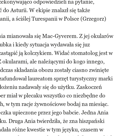
rzekonywająco odpowiedzieli na pytanie,
do Asturii. W ekipie znalazł się także
nii, a ściślej Turespanii w Polsce (Grzegorz)
ia mianowała się Mac-Gyverem. Z jej okularów
bka i kiedy sytuacja wydawała się juz
zastąpić ją kolczykiem. Widać stomatolog jest w
Z okularami, ale należącymi do kogo innego,
odczas składania obozu zostały ciasno zwinięte
zafundował laureatom sprzęt turystyczny marki
łożeniu nadawały się do użytku. Zaskoczeń
per miał w plecaku wszystko co niezbędne do
h, w tym racje żywnościowe bodaj na miesiąc.
eczka upieczone przez jego babcie. Jedna Ania
. Druga Ania twierdziła, że zna hiszpański
adała różne kwestie w tym języku, czasem w