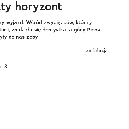
aty horyzont
zny wyjazd. Wśród zwycięzców, którzy
urii, znalazła się dentystka, a góry Picos
yły do nas zęby
:13