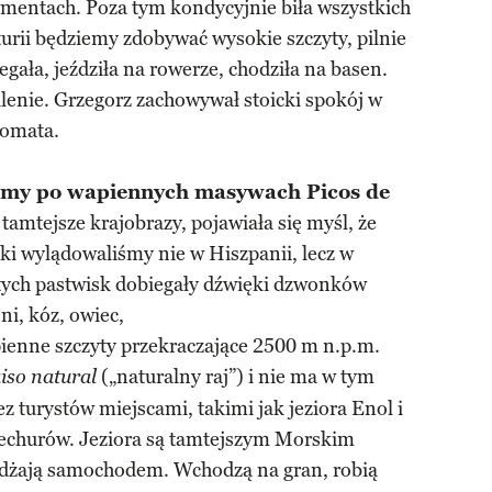
mentach. Poza tym kondycyjnie biła wszystkich
urii będziemy zdobywać wysokie szczyty, pilnie
gała, jeździła na rowerze, chodziła na basen.
alenie. Grzegorz zachowywał stoicki spokój w
lomata.
iśmy po wapiennych masywach Picos de
tamtejsze krajobrazy, pojawiała się myśl, że
i wylądowaliśmy nie w Hiszpanii, lecz w
stych pastwisk dobiegały dźwięki dzwonków
ni, kóz, owiec,
pienne szczyty przekraczające 2500 m n.p.m.
(„naturalny raj”) i nie ma w tym
iso natural
z turystów miejscami, takimi jak jeziora Enol i
piechurów. Jeziora są tamtejszym Morskim
żdżają samochodem. Wchodzą na gran, robią