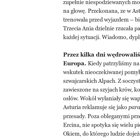
zupełnie niespodziewanych mo
na głowę. Przekonana, ze w Ast
trenowała przed wyjazdem – bie
Trzecia Ania dzielnie rzucała p
każdej sytuacji. Wiadomo, dyp
Przez kilka dni wędrowal
Europa.
Kiedy patrzyliśmy na 
wskutek nieoczekiwanej pomyłk
szwajcarskich Alpach. Z soczy
zawieszone na szyjach krów, ko
osłów. Wokół wyłaniały się wa
Asturia reklamuje się jako
para
przesady. Poza obleganymi prze
Ercina, nie spotyka się wielu 
Okiem, do którego ludzie doje