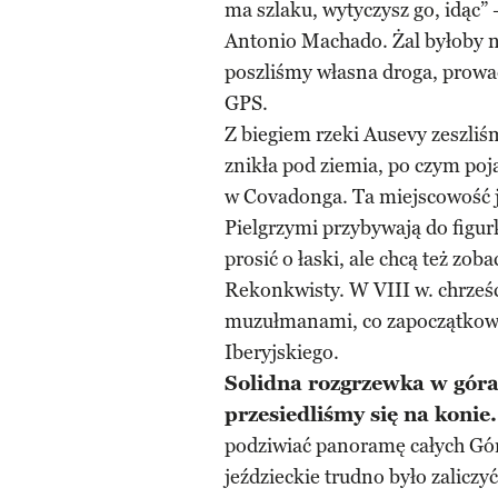
ma szlaku, wytyczysz go, idąc” 
Antonio Machado. Żal byłoby ni
poszliśmy własna droga, prowa
GPS.
Z biegiem rzeki Ausevy zeszli
znikła pod ziemia, po czym poja
w Covadonga. Ta miejscowość j
Pielgrzymi przybywają do figurk
prosić o łaski, ale chcą też zo
Rekonkwisty. W VIII w. chrześc
muzułmanami, co zapoczątkow
Iberyjskiego.
Solidna rozgrzewka w góra
przesiedliśmy się na konie.
podziwiać panoramę całych Gór
jeździeckie trudno było zalicz