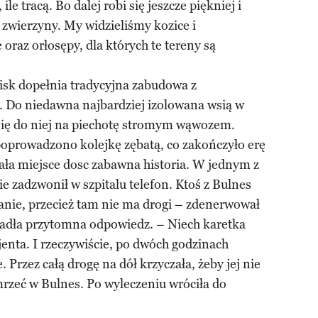
ile tracą. Bo dalej robi się jeszcze piękniej i
 zwierzyny. My widzieliśmy kozice i
oraz orłosępy, dla których te tereny są
wisk dopełnia tradycyjna zabudowa z
Do niedawna najbardziej izolowana wsią w
 się do niej na piechotę stromym wąwozem.
i poprowadzono kolejkę zębatą, co zakończyło erę
 miała miejsce dosc zabawna historia. W jednym z
e zadzwonił w szpitalu telefon. Ktoś z Bulnes
anie, przecież tam nie ma drogi – zdenerwował
padła przytomna odpowiedz. – Niech karetka
jenta. I rzeczywiście, po dwóch godzinach
 Przez całą drogę na dół krzyczała, żeby jej nie
umrzeć w Bulnes. Po wyleczeniu wróciła do