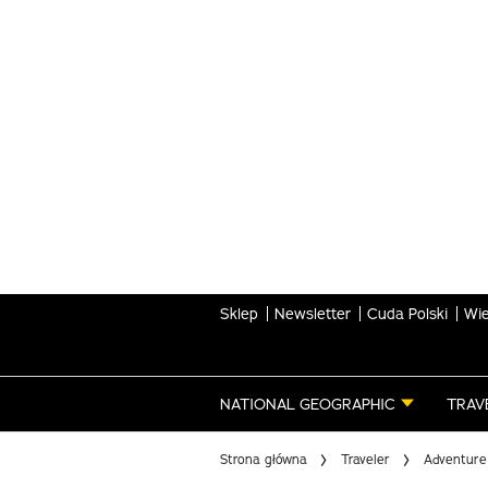
Skip
to
main
content
Sklep
Newsletter
Cuda Polski
Wie
NATIONAL GEOGRAPHIC
TRAV
Strona główna
Traveler
Adventure