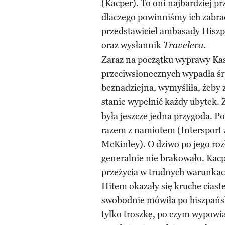
(Kacper). To oni najbardziej p
dlaczego powinniśmy ich zabrać 
przedstawiciel ambasady Hiszpa
oraz wysłannik
.
Travelera
Zaraz na początku wyprawy Kas
przeciwsłonecznych wypadła śru
beznadziejna, wymyśliła, żeby 
stanie wypełnić każdy ubytek. 
była jeszcze jedna przygoda. P
razem z namiotem (Intersport 
McKinley). O dziwo po jego roz
generalnie nie brakowało. Kac
przeżycia w trudnych warunkac
Hitem okazały się kruche ciast
swobodnie mówiła po hiszpańsku
tylko troszkę, po czym wypowi