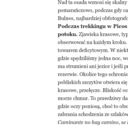
Nad ta osada wznosi się skalny 
pomarańczowo, podczas gdy cała
Bulnes, najbardziej obfotograf
Podczas trekkingu w Picos 
potoku.
Zjawiska krasowe, t
obserwować na każdym kroku. 
towarem deficytowym. W niektó
gdzie spędziliśmy jedna noc, w
ma strumieni ani jezior i jeśli 
rezerwie. Okolice tego schronis
pobliskich szczytów otwiera się
krasowe, przełęcze. Bliskość oc
morze chmur. To prawdziwy dach
gdzie oczy poniosą, choć to ob
zabrania schodzenia ze szlaków
Caminante no hay camino, se 