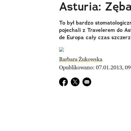
Asturia: Zęb
To był bardzo stomatologic
pojechali z Travelerem do Ast
de Europa cały czas szczerz
Barbara Żukowska
Opublikowano: 07.01.2013, 09
Udostępnij na facebook
Udostępnij na twitter
E-mail do przyjaciela