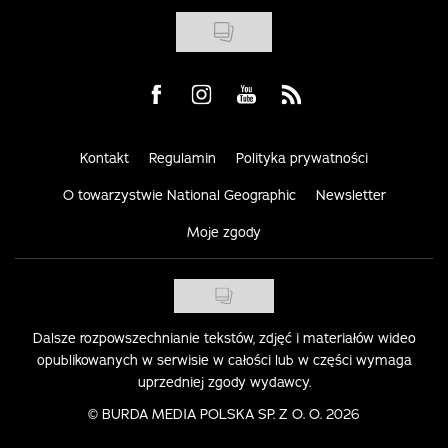
Visit us on Facebook
Visit us on Instagram
Visit us on Youtube
Visit us on Rss
Kontakt
Regulamin
Polityka prywatności
O towarzystwie National Geographic
Newsletter
Moje zgody
Dalsze rozpowszechnianie tekstów, zdjęć i materiałów wideo
opublikowanych w serwisie w całości lub w części wymaga
uprzedniej zgody wydawcy.
©
BURDA MEDIA POLSKA SP. Z O. O. 2026