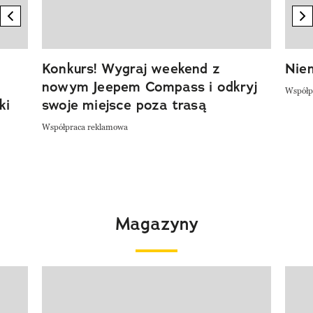
previous element
n
Konkurs! Wygraj weekend z
Niem
nowym Jeepem Compass i odkryj
Współp
ki
swoje miejsce poza trasą
Współpraca reklamowa
Magazyny
Pokazywanie elementu 1 z 4