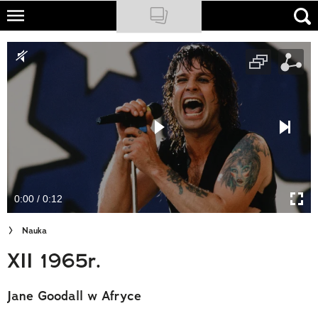
Skip
to
NATIONAL GEOGRAPHIC
main
content
TRAVELER
PODCASTY
Sklep
Newsletter
0:00 / 0:12
Cuda Polski
Nauka
Wielki Konkurs Fotograficzny
XII 1965r.
Trendbook Podróżniczy
Jane Goodall w Afryce
Polecane