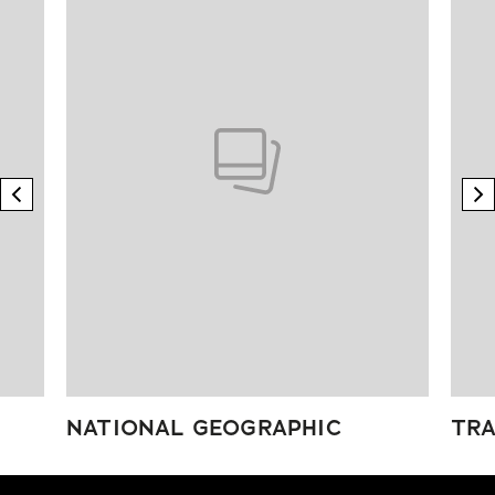
previous element
n
NATIONAL GEOGRAPHIC
TRA