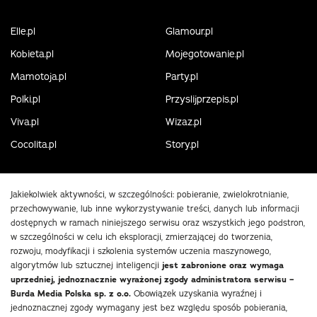
Elle.pl
Glamour.pl
Kobieta.pl
Mojegotowanie.pl
Mamotoja.pl
Party.pl
Polki.pl
Przyslijprzepis.pl
Viva.pl
Wizaz.pl
Cocolita.pl
Story.pl
Jakiekolwiek aktywności, w szczególności: pobieranie, zwielokrotnianie,
przechowywanie, lub inne wykorzystywanie treści, danych lub informacji
dostępnych w ramach niniejszego serwisu oraz wszystkich jego podstron,
w szczególności w celu ich eksploracji, zmierzającej do tworzenia,
rozwoju, modyfikacji i szkolenia systemów uczenia maszynowego,
algorytmów lub sztucznej inteligencji
jest zabronione oraz wymaga
uprzedniej, jednoznacznie wyrażonej zgody administratora serwisu –
Burda Media Polska sp. z o.o.
Obowiązek uzyskania wyraźnej i
jednoznacznej zgody wymagany jest bez względu sposób pobierania,