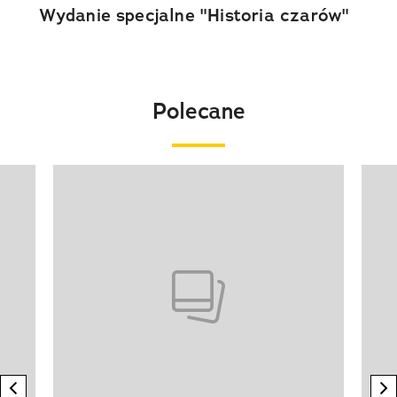
Wydanie specjalne "Historia czarów"
Polecane
Pokazywanie elementu 1 z 20
previous element
n