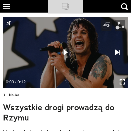
Skip
to
NATIONAL GEOGRAPHIC
main
content
TRAVELER
PODCASTY
Sklep
Newsletter
0:00 / 0:12
Cuda Polski
Nauka
Wielki Konkurs Fotograficzny
Wszystkie drogi prowadzą do
Trendbook Podróżniczy
Rzymu
Polecane