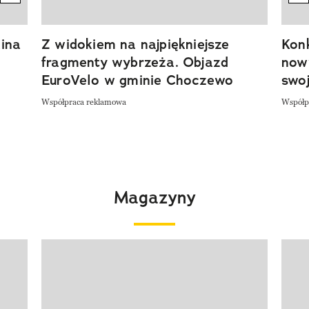
ina
Z widokiem na najpiękniejsze
Kon
fragmenty wybrzeża. Objazd
now
EuroVelo w gminie Choczewo
swoj
Współpraca reklamowa
Współp
Magazyny
Pokazywanie elementu 1 z 4