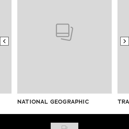
previous element
n
NATIONAL GEOGRAPHIC
TRA