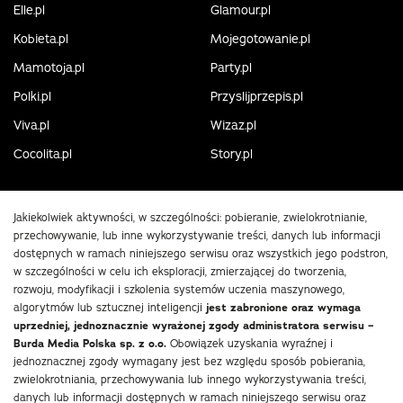
Elle.pl
Glamour.pl
Kobieta.pl
Mojegotowanie.pl
Mamotoja.pl
Party.pl
Polki.pl
Przyslijprzepis.pl
Viva.pl
Wizaz.pl
Cocolita.pl
Story.pl
Jakiekolwiek aktywności, w szczególności: pobieranie, zwielokrotnianie,
przechowywanie, lub inne wykorzystywanie treści, danych lub informacji
dostępnych w ramach niniejszego serwisu oraz wszystkich jego podstron,
w szczególności w celu ich eksploracji, zmierzającej do tworzenia,
rozwoju, modyfikacji i szkolenia systemów uczenia maszynowego,
algorytmów lub sztucznej inteligencji
jest zabronione oraz wymaga
uprzedniej, jednoznacznie wyrażonej zgody administratora serwisu –
Burda Media Polska sp. z o.o.
Obowiązek uzyskania wyraźnej i
jednoznacznej zgody wymagany jest bez względu sposób pobierania,
zwielokrotniania, przechowywania lub innego wykorzystywania treści,
danych lub informacji dostępnych w ramach niniejszego serwisu oraz