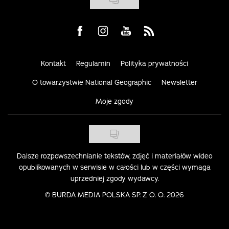
Visit us on Facebook
Visit us on Instagram
Visit us on Youtube
Visit us on Rss
Kontakt
Regulamin
Polityka prywatności
O towarzystwie National Geographic
Newsletter
Moje zgody
Dalsze rozpowszechnianie tekstów, zdjęć i materiałów wideo
opublikowanych w serwisie w całości lub w części wymaga
uprzedniej zgody wydawcy.
©
BURDA MEDIA POLSKA SP. Z O. O. 2026