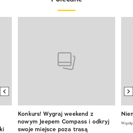
Pokazywanie elementu 1 z 20
previous element
n
Konkurs! Wygraj weekend z
Niem
nowym Jeepem Compass i odkryj
Współp
ki
swoje miejsce poza trasą