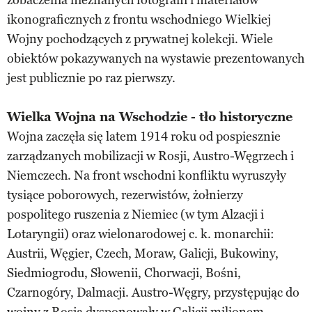
ikonograficznych z frontu wschodniego Wielkiej
Wojny pochodzących z prywatnej kolekcji. Wiele
obiektów pokazywanych na wystawie prezentowanych
jest publicznie po raz pierwszy.
Wielka Wojna na Wschodzie - tło historyczne
Wojna zaczęła się latem 1914 roku od pospiesznie
zarządzanych mobilizacji w Rosji, Austro-Węgrzech i
Niemczech. Na front wschodni konfliktu wyruszyły
tysiące poborowych, rezerwistów, żołnierzy
pospolitego ruszenia z Niemiec (w tym Alzacji i
Lotaryngii) oraz wielonarodowej c. k. monarchii:
Austrii, Węgier, Czech, Moraw, Galicji, Bukowiny,
Siedmiogrodu, Słowenii, Chorwacji, Bośni,
Czarnogóry, Dalmacji. Austro-Węgry, przystępując do
wojny z Rosją dysponowały w Galicji milionem