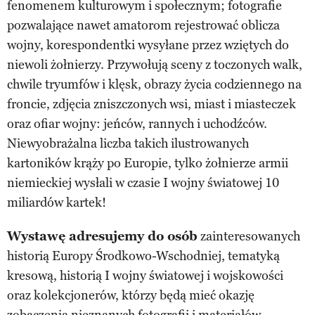
fenomenem kulturowym i społecznym; fotografie
pozwalające nawet amatorom rejestrować oblicza
wojny, korespondentki wysyłane przez wziętych do
niewoli żołnierzy. Przywołują sceny z toczonych walk,
chwile tryumfów i klęsk, obrazy życia codziennego na
froncie, zdjęcia zniszczonych wsi, miast i miasteczek
oraz ofiar wojny: jeńców, rannych i uchodźców.
Niewyobrażalna liczba takich ilustrowanych
kartoników krąży po Europie, tylko żołnierze armii
niemieckiej wysłali w czasie I wojny światowej 10
miliardów kartek!
Wystawę adresujemy do osób
zainteresowanych
historią Europy Środkowo-Wschodniej, tematyką
kresową, historią I wojny światowej i wojskowości
oraz kolekcjonerów, którzy będą mieć okazję
zobaczenia nieznanych fotografii i materiałów