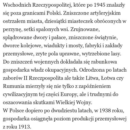
Wschodnich Rzeczypospolitej, które po 1945 znalazły
się poza granicami Polski. Zniszczone artyleryjskim
ostrzałem miasta, dziesiątki miasteczek obróconych w
perzynę, setki spalonych wsi. Zrujnowane,
splądrowane dwory i pałace, zniszczone świątynie,
dworce kolejowe, wiadukty i mosty, fabryki i zakłady
przemysłowe, zryte pola uprawne, wytrzebione lasy.
Do zniszczeń wojennych dokładała się rabunkowa
gospodarka władz okupacyjnych. Odrodzona po latach
zaborów II Rzeczpospolita ale także Litwa, Łotwa czy
Rumunia mierzyły się nie tylko z zapóźnieniem
cywilizacyjnym tej części Europy, ale i trudnymi do
oszacowania skutkami Wielkiej Wojny.
W Polsce dopiero po dwudziestu latach, w 1938 roku,
gospodarka osiągnęła poziom produkcji przemysłowej
z roku 1913.