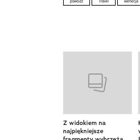
powódź
Travel
wenecja
Pokazywanie elementów od 1 d
Z widokiem na
previous element
najpiękniejsze
fragmenty wybrzeża.