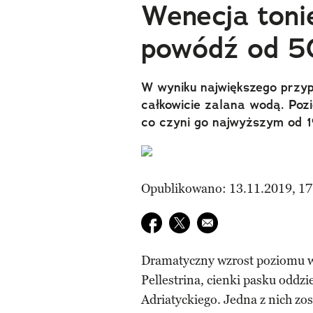
Wenecja toni
powódź od 50
W wyniku największego przyp
całkowicie zalana wodą. Pozi
co czyni go najwyższym od 1
Opublikowano: 13.11.2019, 17
Udostępnij na facebook
Udostępnij na twitter
E-mail do przyjaciela
Dramatyczny wzrost poziomu w
Pellestrina, cienki pasku odd
Adriatyckiego. Jedna z nich z