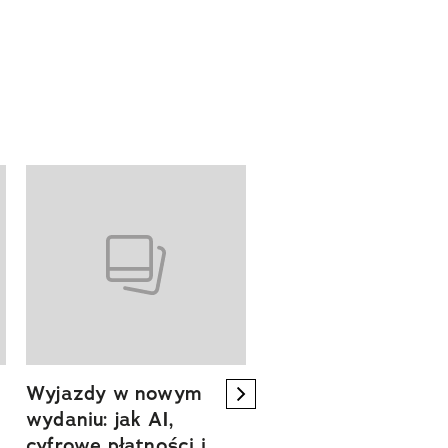
Wyjazdy w nowym
Tam, gdzie kończy 
next element
wydaniu: jak AI,
asfalt, zaczyna się
cyfrowe płatności i
spokój. Wyrusz