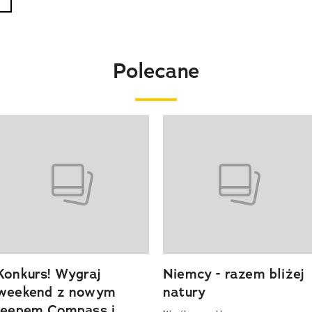
Polecane
o 4 z 20
Konkurs! Wygraj
Niemcy - razem bliżej
weekend z nowym
natury
Jeepem Compass i