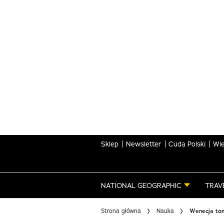
Skip
to
main
content
Sklep
Newsletter
Cuda Polski
Wie
NATIONAL GEOGRAPHIC
TRAV
Strona główna
Nauka
Wenecja ton