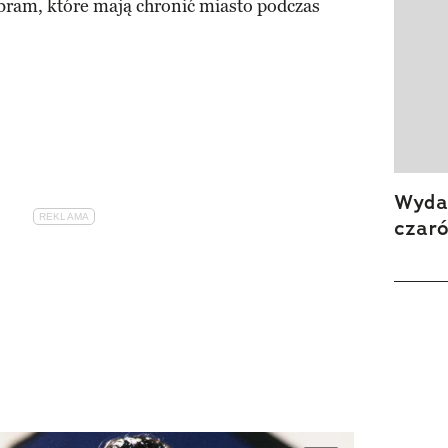
bram, które mają chronić miasto podczas
Wydan
czar