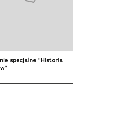
ie specjalne "Historia
ów"