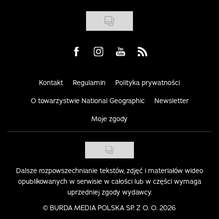
Visit us on Facebook
Visit us on Instagram
Visit us on Youtube
Visit us on Rss
Kontakt
Regulamin
Polityka prywatności
O towarzystwie National Geographic
Newsletter
Moje zgody
Dalsze rozpowszechnianie tekstów, zdjęć i materiałów wideo
opublikowanych w serwisie w całości lub w części wymaga
uprzedniej zgody wydawcy.
©
BURDA MEDIA POLSKA SP. Z O. O. 2026