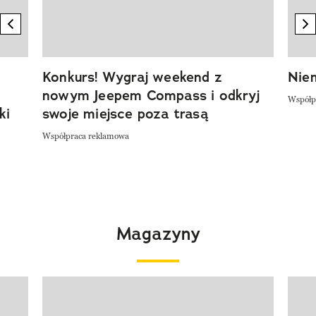
previous element
n
Konkurs! Wygraj weekend z
Niem
nowym Jeepem Compass i odkryj
Współp
ki
swoje miejsce poza trasą
Współpraca reklamowa
Magazyny
Pokazywanie elementu 1 z 4