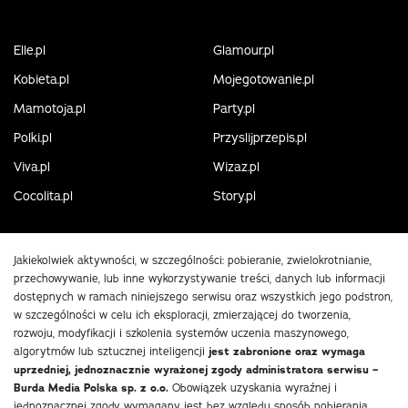
Elle.pl
Glamour.pl
Kobieta.pl
Mojegotowanie.pl
Mamotoja.pl
Party.pl
Polki.pl
Przyslijprzepis.pl
Viva.pl
Wizaz.pl
Cocolita.pl
Story.pl
Jakiekolwiek aktywności, w szczególności: pobieranie, zwielokrotnianie,
przechowywanie, lub inne wykorzystywanie treści, danych lub informacji
dostępnych w ramach niniejszego serwisu oraz wszystkich jego podstron,
w szczególności w celu ich eksploracji, zmierzającej do tworzenia,
rozwoju, modyfikacji i szkolenia systemów uczenia maszynowego,
algorytmów lub sztucznej inteligencji
jest zabronione oraz wymaga
uprzedniej, jednoznacznie wyrażonej zgody administratora serwisu –
Burda Media Polska sp. z o.o.
Obowiązek uzyskania wyraźnej i
jednoznacznej zgody wymagany jest bez względu sposób pobierania,