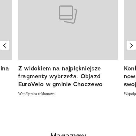
previous element
n
ina
Z widokiem na najpiękniejsze
Kon
fragmenty wybrzeża. Objazd
now
EuroVelo w gminie Choczewo
swoj
Współpraca reklamowa
Współp
Magazyny