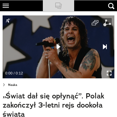
Skip
to
NATIONAL GEOGRAPHIC
main
content
TRAVELER
PODCASTY
Sklep
Newsletter
0:00 / 0:12
Cuda Polski
Nauka
Wielki Konkurs Fotograficzny
„Świat dał się opłynąć”. Polak
Trendbook Podróżniczy
zakończył 3-letni rejs dookoła
Polecane
świata