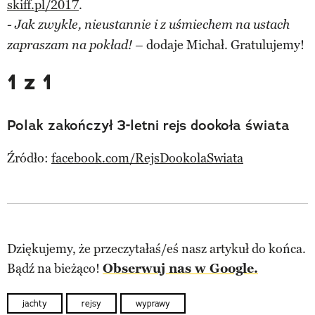
skiff.pl/2017
.
- Jak zwykle, nieustannie i z uśmiechem na ustach
dodaje Michał. Gratulujemy!
zapraszam na pokład! –
1 z 1
Polak zakończył 3-letni rejs dookoła świata
Źródło:
facebook.com/RejsDookolaSwiata
Dziękujemy, że przeczytałaś/eś nasz artykuł do końca.
Bądź na bieżąco!
Obserwuj nas w Google.
jachty
rejsy
wyprawy