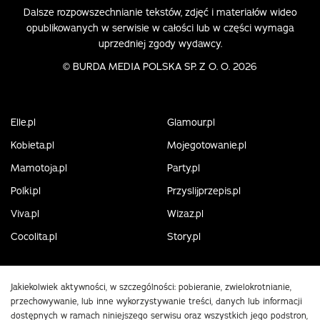
Dalsze rozpowszechnianie tekstów, zdjęć i materiałów wideo
opublikowanych w serwisie w całości lub w części wymaga
uprzedniej zgody wydawcy.
©
BURDA MEDIA POLSKA SP. Z O. O. 2026
Elle.pl
Glamour.pl
Kobieta.pl
Mojegotowanie.pl
Mamotoja.pl
Party.pl
Polki.pl
Przyslijprzepis.pl
Viva.pl
Wizaz.pl
Cocolita.pl
Story.pl
Jakiekolwiek aktywności, w szczególności: pobieranie, zwielokrotnianie,
przechowywanie, lub inne wykorzystywanie treści, danych lub informacji
dostępnych w ramach niniejszego serwisu oraz wszystkich jego podstron,