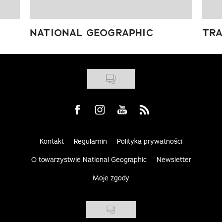
NATIONAL GEOGRAPHIC
TRA
Visit us on Facebook
Visit us on Instagram
Visit us on Youtube
Visit us on Rss
Kontakt
Regulamin
Polityka prywatności
O towarzystwie National Geographic
Newsletter
Moje zgody