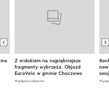
previous element
n
ina
Z widokiem na najpiękniejsze
Kon
fragmenty wybrzeża. Objazd
now
EuroVelo w gminie Choczewo
swoj
Współpraca reklamowa
Współp