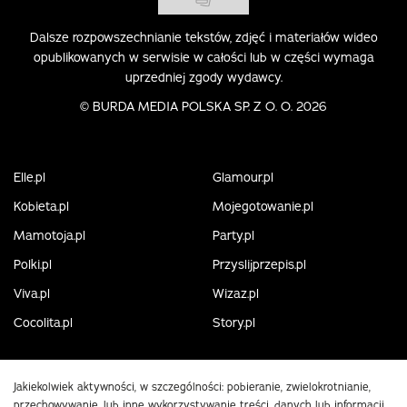
Dalsze rozpowszechnianie tekstów, zdjęć i materiałów wideo
opublikowanych w serwisie w całości lub w części wymaga
uprzedniej zgody wydawcy.
©
BURDA MEDIA POLSKA SP. Z O. O. 2026
Elle.pl
Glamour.pl
Kobieta.pl
Mojegotowanie.pl
Mamotoja.pl
Party.pl
Polki.pl
Przyslijprzepis.pl
Viva.pl
Wizaz.pl
Cocolita.pl
Story.pl
Jakiekolwiek aktywności, w szczególności: pobieranie, zwielokrotnianie,
przechowywanie, lub inne wykorzystywanie treści, danych lub informacji