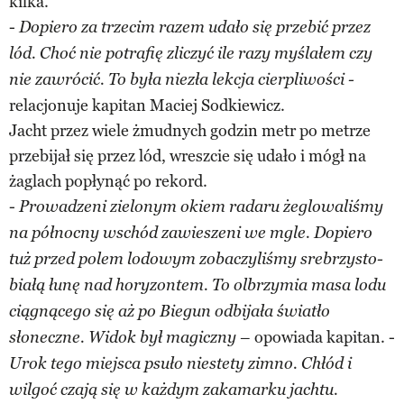
kilka.
-
Dopiero za trzecim razem udało się przebić przez
lód. Choć nie potrafię zliczyć ile razy myślałem czy
nie zawrócić. To była niezła lekcja cierpliwości -
relacjonuje kapitan Maciej Sodkiewicz.
Jacht przez wiele żmudnych godzin metr po metrze
przebijał się przez lód, wreszcie się udało i mógł na
żaglach popłynąć po rekord.
-
Prowadzeni zielonym okiem radaru żeglowaliśmy
na północny wschód zawieszeni we mgle. Dopiero
tuż przed polem lodowym zobaczyliśmy srebrzysto-
białą łunę nad horyzontem. To olbrzymia masa lodu
ciągnącego się aż po Biegun odbijała światło
– opowiada kapitan. -
słoneczne. Widok był magiczny
Urok tego miejsca psuło niestety zimno. Chłód i
wilgoć czają się w każdym zakamarku jachtu.