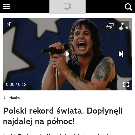
Skip
to
NATIONAL GEOGRAPHIC
main
content
TRAVELER
PODCASTY
Sklep
Newsletter
0:00 / 0:12
Cuda Polski
Nauka
Wielki Konkurs Fotograficzny
Polski rekord świata. Dopłynęli
Trendbook Podróżniczy
najdalej na północ!
Polecane