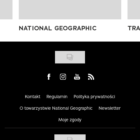
NATIONAL GEOGRAPHIC
TRA
Visit us on Facebook
Visit us on Instagram
Visit us on Youtube
Visit us on Rss
Kontakt
Regulamin
Polityka prywatności
O towarzystwie National Geographic
Newsletter
Moje zgody