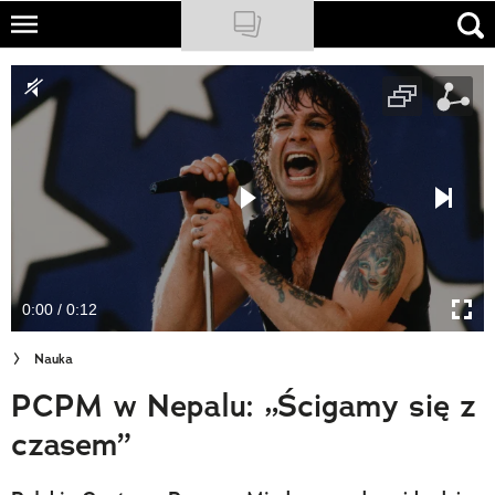
Skip
to
NATIONAL GEOGRAPHIC
main
content
TRAVELER
PODCASTY
Sklep
Newsletter
0:00 / 0:12
Cuda Polski
Nauka
Wielki Konkurs Fotograficzny
PCPM w Nepalu: „Ścigamy się z
Trendbook Podróżniczy
czasem”
Polecane