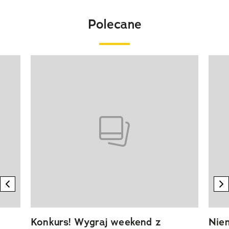
Polecane
Pokazywanie elementu 1 z 20
previous element
n
Konkurs! Wygraj weekend z
Niem