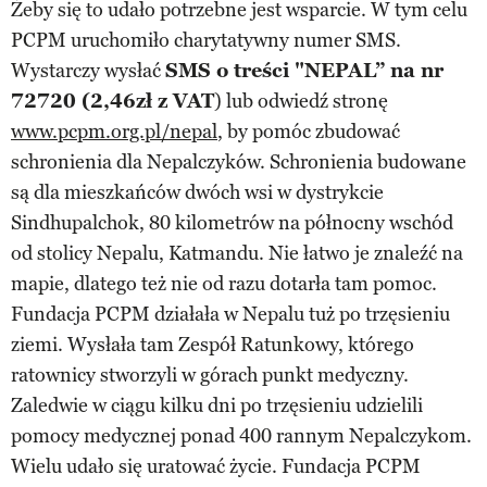
Żeby się to udało potrzebne jest wsparcie. W tym celu
PCPM uruchomiło charytatywny numer SMS.
Wystarczy wysłać
SMS o treści "NEPAL” na nr
72720 (2,46zł z VAT
) lub odwiedź stronę
www.pcpm.org.pl/nepal
, by pomóc zbudować
schronienia dla Nepalczyków. Schronienia budowane
są dla mieszkańców dwóch wsi w dystrykcie
Sindhupalchok, 80 kilometrów na północny wschód
od stolicy Nepalu, Katmandu. Nie łatwo je znaleźć na
mapie, dlatego też nie od razu dotarła tam pomoc.
Fundacja PCPM działała w Nepalu tuż po trzęsieniu
ziemi. Wysłała tam Zespół Ratunkowy, którego
ratownicy stworzyli w górach punkt medyczny.
Zaledwie w ciągu kilku dni po trzęsieniu udzielili
pomocy medycznej ponad 400 rannym Nepalczykom.
Wielu udało się uratować życie. Fundacja PCPM