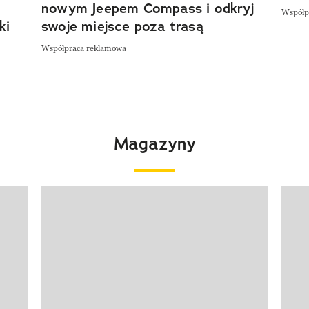
nowym Jeepem Compass i odkryj
Współp
ki
swoje miejsce poza trasą
Współpraca reklamowa
Magazyny
Pokazywanie elementu 1 z 4