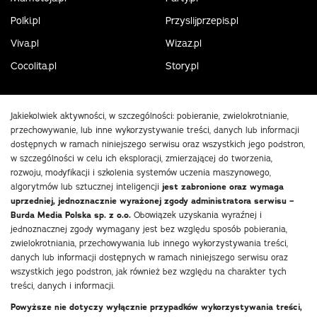
Polki.pl
Przyslijprzepis.pl
Viva.pl
Wizaz.pl
Cocolita.pl
Story.pl
Jakiekolwiek aktywności, w szczególności: pobieranie, zwielokrotnianie,
przechowywanie, lub inne wykorzystywanie treści, danych lub informacji
dostępnych w ramach niniejszego serwisu oraz wszystkich jego podstron,
w szczególności w celu ich eksploracji, zmierzającej do tworzenia,
rozwoju, modyfikacji i szkolenia systemów uczenia maszynowego,
algorytmów lub sztucznej inteligencji
jest zabronione oraz wymaga
uprzedniej, jednoznacznie wyrażonej zgody administratora serwisu –
Burda Media Polska sp. z o.o.
Obowiązek uzyskania wyraźnej i
jednoznacznej zgody wymagany jest bez względu sposób pobierania,
zwielokrotniania, przechowywania lub innego wykorzystywania treści,
danych lub informacji dostępnych w ramach niniejszego serwisu oraz
wszystkich jego podstron, jak również bez względu na charakter tych
treści, danych i informacji.
Powyższe nie dotyczy wyłącznie przypadków wykorzystywania treści,