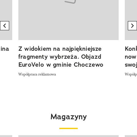
previous element
n
ina
Z widokiem na najpiękniejsze
Kon
fragmenty wybrzeża. Objazd
now
EuroVelo w gminie Choczewo
swoj
Współpraca reklamowa
Współp
Magazyny