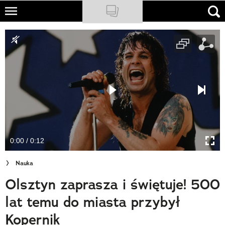
Skip
to
NATIONAL GEOGRAPHIC
main
content
TRAVELER
PODCASTY
Sklep
Newsletter
0:00 / 0:12
Cuda Polski
Nauka
Wielki Konkurs Fotograficzny
Olsztyn zaprasza i świętuje! 500
Trendbook Podróżniczy
lat temu do miasta przybył
Polecane
Kopernik