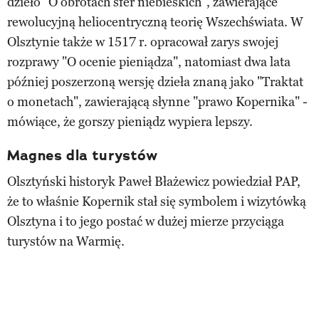
dzieło "O obrotach sfer niebieskich", zawierające
rewolucyjną heliocentryczną teorię Wszechświata. W
Olsztynie także w 1517 r. opracował zarys swojej
rozprawy "O ocenie pieniądza", natomiast dwa lata
później poszerzoną wersję dzieła znaną jako "Traktat
o monetach", zawierającą słynne "prawo Kopernika" -
mówiące, że gorszy pieniądz wypiera lepszy.
Magnes dla turystów
Olsztyński historyk Paweł Błażewicz powiedział PAP,
że to właśnie Kopernik stał się symbolem i wizytówką
Olsztyna i to jego postać w dużej mierze przyciąga
turystów na Warmię.