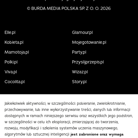
©
BURDA MEDIA POLSKA SP. Z O. O. 2026
Elle.pl
Glamour.pl
Kobieta.pl
Mojegotowanie.pl
Mamotoja.pl
Party.pl
Polki.pl
Przyslijprzepis.pl
Viva.pl
Wizaz.pl
Cocolita.pl
Story.pl
Jakiekolwiek aktywności, w szczególności: pobieranie, zwielokrotnianie,
przechowywanie, lub inne wykorzystywanie treści, danych lub informacji
dostępnych w ramach niniejszego serwisu oraz wszystkich jego podstron,
w szczególności w celu ich eksploracji, zmierzającej do tworzenia,
rozwoju, modyfikacji i szkolenia systemów uczenia maszynowego,
algorytmów lub sztucznej inteligencji
jest zabronione oraz wymaga