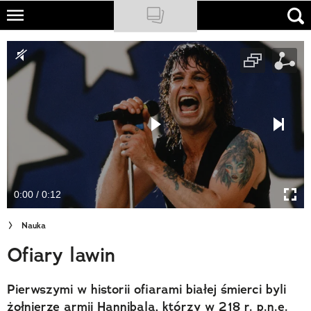
Skip
to
NATIONAL GEOGRAPHIC
main
content
TRAVELER
PODCASTY
Sklep
Newsletter
0:00 / 0:12
Cuda Polski
Nauka
Wielki Konkurs Fotograficzny
Ofiary lawin
Trendbook Podróżniczy
Pierwszymi w historii ofiarami białej śmierci byli
Polecane
żołnierze armii Hannibala, którzy w 218 r. p.n.e.