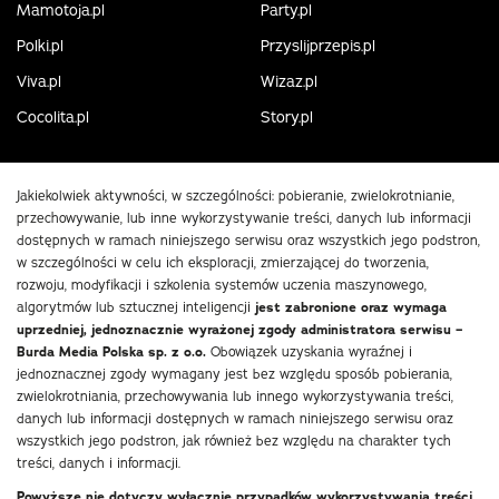
Mamotoja.pl
Party.pl
Polki.pl
Przyslijprzepis.pl
Viva.pl
Wizaz.pl
Cocolita.pl
Story.pl
Jakiekolwiek aktywności, w szczególności: pobieranie, zwielokrotnianie,
przechowywanie, lub inne wykorzystywanie treści, danych lub informacji
dostępnych w ramach niniejszego serwisu oraz wszystkich jego podstron,
w szczególności w celu ich eksploracji, zmierzającej do tworzenia,
rozwoju, modyfikacji i szkolenia systemów uczenia maszynowego,
algorytmów lub sztucznej inteligencji
jest zabronione oraz wymaga
uprzedniej, jednoznacznie wyrażonej zgody administratora serwisu –
Burda Media Polska sp. z o.o.
Obowiązek uzyskania wyraźnej i
jednoznacznej zgody wymagany jest bez względu sposób pobierania,
zwielokrotniania, przechowywania lub innego wykorzystywania treści,
danych lub informacji dostępnych w ramach niniejszego serwisu oraz
wszystkich jego podstron, jak również bez względu na charakter tych
treści, danych i informacji.
Powyższe nie dotyczy wyłącznie przypadków wykorzystywania treści,