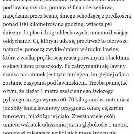
pod lawiną szybko, ponieważ fala uderzeniowa,
napędzana przez ścianę śniegu schodzącą z prędkością
ponad 100 kilometrów na godzinę, wtłacza pył
śnieżny do płuc i dróg oddechowych, uniemożliwiając
oddychanie. Ci, którym uda się przetrwać to pierwsze
natarcie, ponoszą zwykle śmierć w środku lawiny,
która z wielką prędkością rzuca porwanymi obiektami
o skały i inne przeszkody. Po zatrzymaniu się lawiny
szansa na ratunek jest tym mniejsza, im głębiej ofiara
zostanie zasypana pod lawiniskiem. Trzeba pamiętać
o tym, że ciężar 1 metra sześciennego świeżego
pylistego śniegu wynosi 60-70 kilogramów, natomiast
już zbity śnieg lawinowy przygniata ofiarę ciężarem
tonowym, miażdżąc jej ciało. Zresztą wiele osób
umiera wskutek uduszenia już na głębokości 1 metra,
ponieważ zalegające wokół nich masy śniegu nie