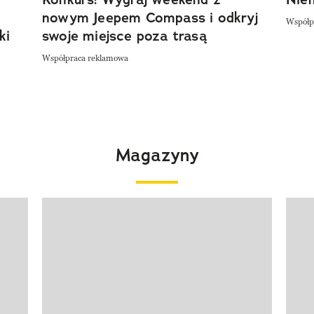
nowym Jeepem Compass i odkryj
Współp
ki
swoje miejsce poza trasą
Współpraca reklamowa
Magazyny
Pokazywanie elementu 1 z 4