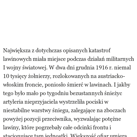
Największa z dotychczas opisanych katastrof
lawinowych miała miejsce podczas działań militarnych
I wojny światowej. W dwa dni grudnia 1916 r. niemal
10 tysięcy żołnierzy, rozlokowanych na austriacko-
włoskim froncie, poniosło śmierć w lawinach. I jakby
tego było mało po tygodniu bezustannych śnieżyc
artyleria nieprzyjaciela wystrzeliła pociski w
niestabilne warstwy śniegu, zalegające na zboczach
powyżej pozycji przeciwnika, wyzwalając potężne
lawiny, które pogrzebały całe odcinki frontu i
stacjonujące tam jednostki. Większość ofiar umiera