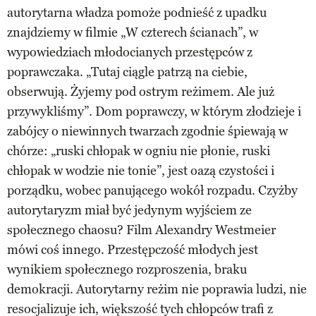
autorytarna władza pomoże podnieść z upadku
znajdziemy w filmie „W czterech ścianach”, w
wypowiedziach młodocianych przestępców z
poprawczaka. „Tutaj ciągle patrzą na ciebie,
obserwują. Żyjemy pod ostrym reżimem. Ale już
przywykliśmy”. Dom poprawczy, w którym złodzieje i
zabójcy o niewinnych twarzach zgodnie śpiewają w
chórze: „ruski chłopak w ogniu nie płonie, ruski
chłopak w wodzie nie tonie”, jest oazą czystości i
porządku, wobec panującego wokół rozpadu. Czyżby
autorytaryzm miał być jedynym wyjściem ze
społecznego chaosu? Film Alexandry Westmeier
mówi coś innego. Przestępczość młodych jest
wynikiem społecznego rozproszenia, braku
demokracji. Autorytarny reżim nie poprawia ludzi, nie
resocjalizuje ich, większość tych chłopców trafi z