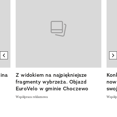
previous element
n
ina
Z widokiem na najpiękniejsze
Kon
fragmenty wybrzeża. Objazd
now
EuroVelo w gminie Choczewo
swoj
Współpraca reklamowa
Współp