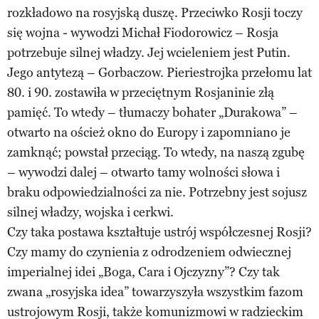
rozkładowo na rosyjską duszę. Przeciwko Rosji toczy
się wojna - wywodzi Michał Fiodorowicz – Rosja
potrzebuje silnej władzy. Jej wcieleniem jest Putin.
Jego antytezą – Gorbaczow. Pieriestrojka przełomu lat
80. i 90. zostawiła w przeciętnym Rosjaninie złą
pamięć. To wtedy – tłumaczy bohater „Durakowa” –
otwarto na oścież okno do Europy i zapomniano je
zamknąć; powstał przeciąg. To wtedy, na naszą zgubę
– wywodzi dalej – otwarto tamy wolności słowa i
braku odpowiedzialności za nie. Potrzebny jest sojusz
silnej władzy, wojska i cerkwi.
Czy taka postawa kształtuje ustrój współczesnej Rosji?
Czy mamy do czynienia z odrodzeniem odwiecznej
imperialnej idei „Boga, Cara i Ojczyzny”? Czy tak
zwana „rosyjska idea” towarzyszyła wszystkim fazom
ustrojowym Rosji, także komunizmowi w radzieckim