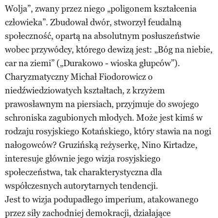
Wolja”, zwany przez niego „poligonem kształcenia
człowieka”. Zbudował dwór, stworzył feudalną
społeczność, opartą na absolutnym posłuszeństwie
wobec przywódcy, którego dewizą jest: „Bóg na niebie,
car na ziemi” („Durakowo - wioska głupców”).
Charyzmatyczny Michał Fiodorowicz o
niedźwiedziowatych kształtach, z krzyżem
prawosławnym na piersiach, przyjmuje do swojego
schroniska zagubionych młodych. Może jest kimś w
rodzaju rosyjskiego Kotańskiego, który stawia na nogi
nałogowców? Gruzińską reżyserkę, Nino Kirtadze,
interesuje głównie jego wizja rosyjskiego
społeczeństwa, tak charakterystyczna dla
współczesnych autorytarnych tendencji.
Jest to wizja podupadłego imperium, atakowanego
przez siły zachodniej demokracji, działające