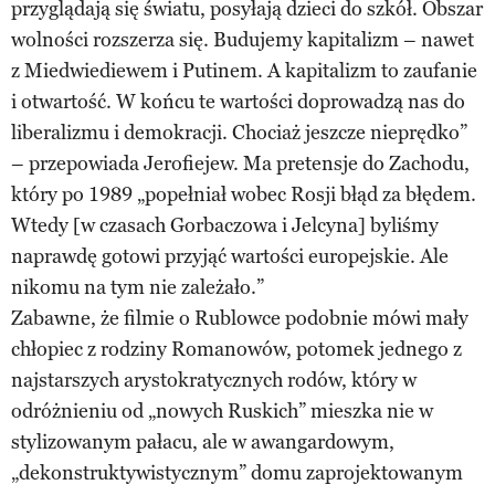
przyglądają się światu, posyłają dzieci do szkół. Obszar
wolności rozszerza się. Budujemy kapitalizm – nawet
z Miedwiediewem i Putinem. A kapitalizm to zaufanie
i otwartość. W końcu te wartości doprowadzą nas do
liberalizmu i demokracji. Chociaż jeszcze nieprędko”
– przepowiada Jerofiejew. Ma pretensje do Zachodu,
który po 1989 „popełniał wobec Rosji błąd za błędem.
Wtedy [w czasach Gorbaczowa i Jelcyna] byliśmy
naprawdę gotowi przyjąć wartości europejskie. Ale
nikomu na tym nie zależało.”
Zabawne, że filmie o Rublowce podobnie mówi mały
chłopiec z rodziny Romanowów, potomek jednego z
najstarszych arystokratycznych rodów, który w
odróżnieniu od „nowych Ruskich” mieszka nie w
stylizowanym pałacu, ale w awangardowym,
„dekonstruktywistycznym” domu zaprojektowanym