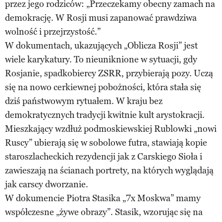
przez jego rodziców: „Przeczekamy obecny zamach na
demokrację. W Rosji musi zapanować prawdziwa
wolność i przejrzystość.”
W dokumentach, ukazujących „Oblicza Rosji” jest
wiele karykatury. To nieuniknione w sytuacji, gdy
Rosjanie, spadkobiercy ZSRR, przybierają pozy. Uczą
się na nowo cerkiewnej pobożności, która stała się
dziś państwowym rytuałem. W kraju bez
demokratycznych tradycji kwitnie kult arystokracji.
Mieszkający wzdłuż podmoskiewskiej Rublowki „nowi
Ruscy” ubierają się w sobolowe futra, stawiają kopie
staroszlacheckich rezydencji jak z Carskiego Sioła i
zawieszają na ścianach portrety, na których wyglądają
jak carscy dworzanie.
W dokumencie Piotra Stasika „7x Moskwa” mamy
współczesne „żywe obrazy”. Stasik, wzorując się na