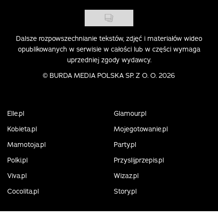
Dalsze rozpowszechnianie tekstów, zdjęć i materiałów wideo
opublikowanych w serwisie w całości lub w części wymaga
uprzedniej zgody wydawcy.
©
BURDA MEDIA POLSKA SP. Z O. O. 2026
Elle.pl
Glamour.pl
Kobieta.pl
Mojegotowanie.pl
Mamotoja.pl
Party.pl
Polki.pl
Przyslijprzepis.pl
Viva.pl
Wizaz.pl
Cocolita.pl
Story.pl