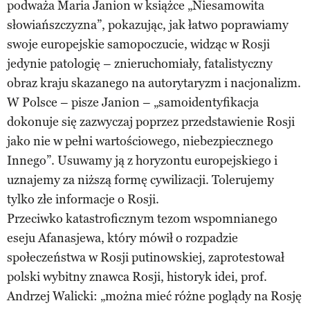
podważa Maria Janion w książce „Niesamowita
słowiańszczyzna”, pokazując, jak łatwo poprawiamy
swoje europejskie samopoczucie, widząc w Rosji
jedynie patologię – znieruchomiały, fatalistyczny
obraz kraju skazanego na autorytaryzm i nacjonalizm.
W Polsce – pisze Janion – „samoidentyfikacja
dokonuje się zazwyczaj poprzez przedstawienie Rosji
jako nie w pełni wartościowego, niebezpiecznego
Innego”. Usuwamy ją z horyzontu europejskiego i
uznajemy za niższą formę cywilizacji. Tolerujemy
tylko złe informacje o Rosji.
Przeciwko katastroficznym tezom wspomnianego
eseju Afanasjewa, który mówił o rozpadzie
społeczeństwa w Rosji putinowskiej, zaprotestował
polski wybitny znawca Rosji, historyk idei, prof.
Andrzej Walicki: „można mieć różne poglądy na Rosję