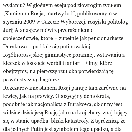
wydaniu? W głośnym eseju pod złowrogim tytułem
„Kamienna Rosja, martwy lud”, publikowanym w
styczniu 2009 w Gazecie Wyborczej, rosyjski politolog
Jurij Afanasjew mówi z przerażeniem o
społeczeństwie, które – zupełnie jak pensjonariusze
Durakowa – poddaje się putinowskiej
„ogólnorosyjskiej gimnastyce porannej, wstawaniu z
klęczek w łoskocie werbli i fanfar”. Filmy, które
obejrzymy, na pierwszy rzut oka potwierdzają tę
pesymistyczną diagnozę.
Rozczarowanie stanem Rosji panuje tam zarówno na
lewicy, jak na prawicy. Opozycyjny demokrata,
podobnie jak nacjonalista z Durakowa, skłonny jest
widzieć dzisiejszą Rosję jako na kraj chory, znajdujący
się w stanie upadku, bliski katastrofy. Z tą różnicą, że
dla jednych Putin jest symbolem tego upadku, a dla