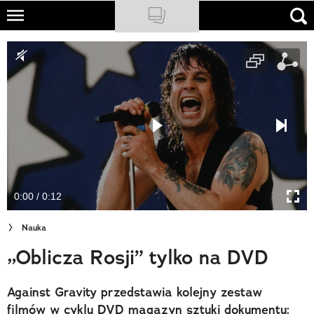
Skip
to
NATIONAL GEOGRAPHIC
main
content
TRAVELER
PODCASTY
Sklep
Newsletter
0:00 / 0:12
Cuda Polski
Nauka
Wielki Konkurs Fotograficzny
„Oblicza Rosji” tylko na DVD
Trendbook Podróżniczy
Against Gravity przedstawia kolejny zestaw
Polecane
filmów w cyklu DVD magazyn sztuki dokumentu: