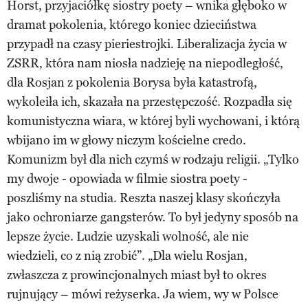
Horst, przyjaciółkę siostry poety – wnika głęboko w
dramat pokolenia, którego koniec dzieciństwa
przypadł na czasy pieriestrojki. Liberalizacja życia w
ZSRR, która nam niosła nadzieję na niepodległość,
dla Rosjan z pokolenia Borysa była katastrofą,
wykoleiła ich, skazała na przestępczość. Rozpadła się
komunistyczna wiara, w której byli wychowani, i którą
wbijano im w głowy niczym kościelne credo.
Komunizm był dla nich czymś w rodzaju religii. „Tylko
my dwoje - opowiada w filmie siostra poety -
poszliśmy na studia. Reszta naszej klasy skończyła
jako ochroniarze gangsterów. To był jedyny sposób na
lepsze życie. Ludzie uzyskali wolność, ale nie
wiedzieli, co z nią zrobić”. „Dla wielu Rosjan,
zwłaszcza z prowincjonalnych miast był to okres
rujnujący – mówi reżyserka. Ja wiem, wy w Polsce