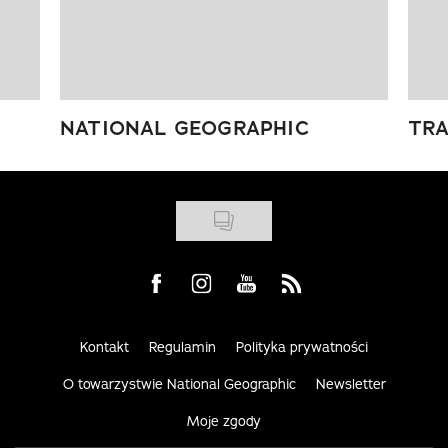
NATIONAL GEOGRAPHIC
TRA
Visit us on Facebook
Visit us on Instagram
Visit us on Youtube
Visit us on Rss
Kontakt
Regulamin
Polityka prywatności
O towarzystwie National Geographic
Newsletter
Moje zgody