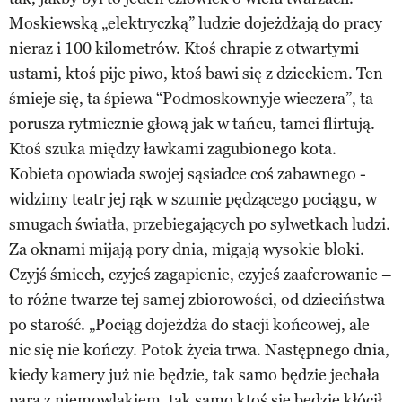
Moskiewską „elektryczką” ludzie dojeżdżają do pracy
nieraz i 100 kilometrów. Ktoś chrapie z otwartymi
ustami, ktoś pije piwo, ktoś bawi się z dzieckiem. Ten
śmieje się, ta śpiewa “Podmoskownyje wieczera”, ta
porusza rytmicznie głową jak w tańcu, tamci flirtują.
Ktoś szuka między ławkami zagubionego kota.
Kobieta opowiada swojej sąsiadce coś zabawnego -
widzimy teatr jej rąk w szumie pędzącego pociągu, w
smugach światła, przebiegających po sylwetkach ludzi.
Za oknami mijają pory dnia, migają wysokie bloki.
Czyjś śmiech, czyjeś zagapienie, czyjeś zaaferowanie –
to różne twarze tej samej zbiorowości, od dzieciństwa
po starość. „Pociąg dojeżdża do stacji końcowej, ale
nic się nie kończy. Potok życia trwa. Następnego dnia,
kiedy kamery już nie będzie, tak samo będzie jechała
para z niemowlakiem, tak samo ktoś się będzie kłócił,