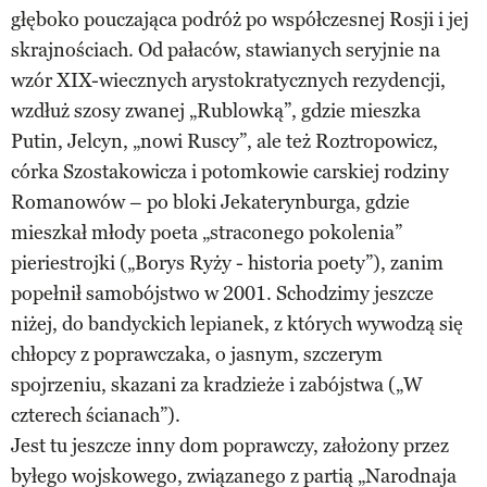
głęboko pouczająca podróż po współczesnej Rosji i jej
skrajnościach. Od pałaców, stawianych seryjnie na
wzór XIX-wiecznych arystokratycznych rezydencji,
wzdłuż szosy zwanej „Rublowką”, gdzie mieszka
Putin, Jelcyn, „nowi Ruscy”, ale też Roztropowicz,
córka Szostakowicza i potomkowie carskiej rodziny
Romanowów – po bloki Jekaterynburga, gdzie
mieszkał młody poeta „straconego pokolenia”
pieriestrojki („Borys Ryży - historia poety”), zanim
popełnił samobójstwo w 2001. Schodzimy jeszcze
niżej, do bandyckich lepianek, z których wywodzą się
chłopcy z poprawczaka, o jasnym, szczerym
spojrzeniu, skazani za kradzieże i zabójstwa („W
czterech ścianach”).
Jest tu jeszcze inny dom poprawczy, założony przez
byłego wojskowego, związanego z partią „Narodnaja