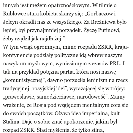
innych jest mężem opatrznościowym. W filmie o
Rublowce stara kobieta skarży się: „Gorbaczow i
Jelcyn okradli nas ze wszystkiego. Za Breżniewa było
lepiej, był przynajmniej porządek. Życzę Putinowi,
żeby rządził jak najdłużej.”
W tym wciąż ogromnym, mimo rozpadu ZSRR, kraju-
kontynencie podziały polityczne idą wbrew naszym
nawykom myślowym, wyniesionym z czasów PRL. I
tak na przykład potężna partia, która nosi nazwę
„komunistycznej”, dawno porzuciła leninizm na rzecz
tradycyjnej „rosyjskiej idei”, wyrażającej się w trójcy:
„prawosławie, samodzierżawie, narodowość”. Mamy
wrażenie, że Rosja pod względem mentalnym cofa się
do swoich początków. Ożywa idea imperialna, kult
Stalina. Daje o sobie znać upokorzenie, jakim był
rozpad ZSRR. Ślad myślenia, że tylko silna,