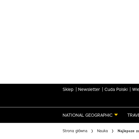
Skip
to
main
content
Sklep
Newsletter
Cuda Polski
Wie
NATIONAL GEOGRAPHIC
TRAV
Strona główna
Nauka
Najlepsze z