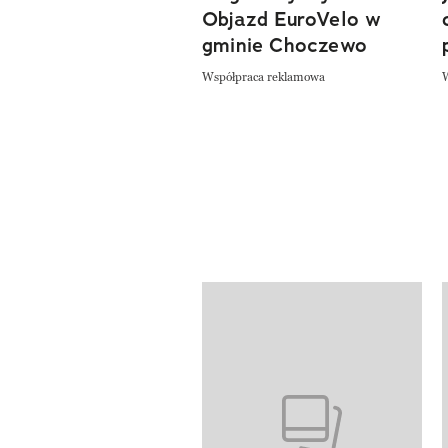
Objazd EuroVelo w
gminie Choczewo
Współpraca reklamowa
Pokazywanie elementów od 1 do