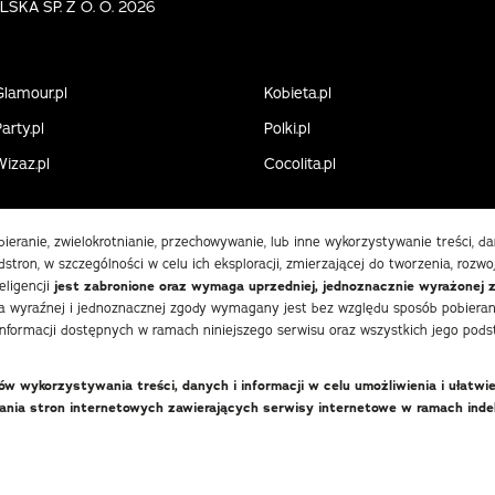
KA SP. Z O. O. 2026
Glamour.pl
Kobieta.pl
arty.pl
Polki.pl
Wizaz.pl
Cocolita.pl
obieranie, zwielokrotnianie, przechowywanie, lub inne wykorzystywanie treści, 
stron, w szczególności w celu ich eksploracji, zmierzającej do tworzenia, rozwo
eligencji
jest zabronione oraz wymaga uprzedniej, jednoznacznie wyrażonej 
 wyraźnej i jednoznacznej zgody wymagany jest bez względu sposób pobierania
informacji dostępnych w ramach niniejszego serwisu oraz wszystkich jego podst
 wykorzystywania treści, danych i informacji w celu umożliwienia i ułatwi
wania stron internetowych zawierających serwisy internetowe w ramach in