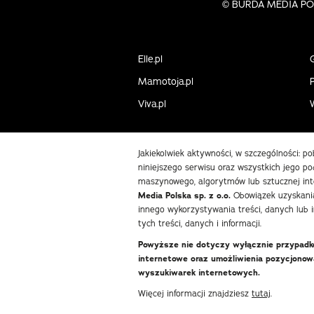
©
BURDA MEDIA POLS
Elle.pl
Mamotoja.pl
P
Viva.pl
Jakiekolwiek aktywności, w szczególności: p
niniejszego serwisu oraz wszystkich jego pod
maszynowego, algorytmów lub sztucznej int
Media Polska sp. z o.o.
Obowiązek uzyskania
innego wykorzystywania treści, danych lub 
tych treści, danych i informacji.
Powyższe nie dotyczy wyłącznie przypadków
internetowe oraz umożliwienia pozycjono
wyszukiwarek internetowych.
Więcej informacji znajdziesz
tutaj
.