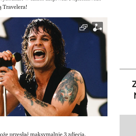
 Travelera!
Pokazy
oże przesłać maksymalnie 3 zdjęcia.