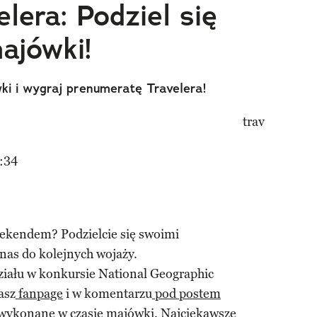
lera: Podziel się
ajówki!
wki i wygraj prenumeratę Travelera!
:34
eekendem? Podzielcie się swoimi
nas do kolejnych wojaży.
iału w konkursie National Geographic
asz
fanpage
i w komentarzu
pod postem
 wykonane w czasie majówki. Najciekawsze