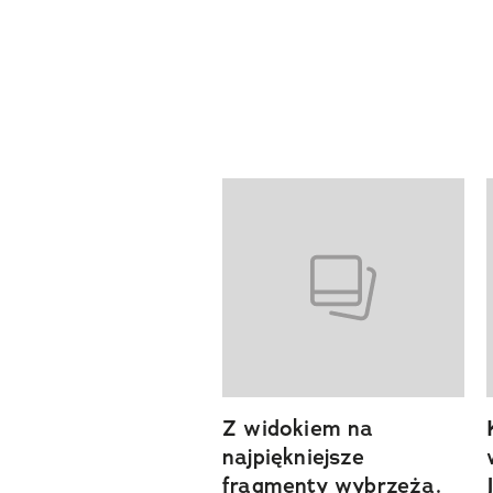
Pokazywanie elementów od 1 d
Z widokiem na
previous element
najpiękniejsze
fragmenty wybrzeża.