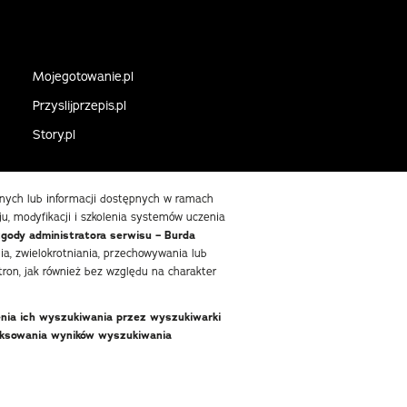
Mojegotowanie.pl
Przyslijprzepis.pl
Story.pl
danych lub informacji dostępnych w ramach
ju, modyfikacji i szkolenia systemów uczenia
zgody administratora serwisu – Burda
, zwielokrotniania, przechowywania lub
ron, jak również bez względu na charakter
enia ich wyszukiwania przez wyszukiwarki
deksowania wyników wyszukiwania