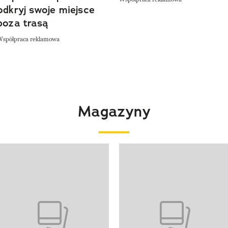
odkryj swoje miejsce
poza trasą
Współpraca reklamowa
Magazyny
 4 z 4