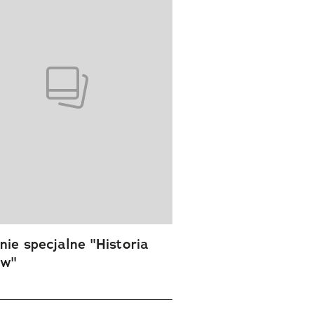
ie specjalne "Historia
ów"