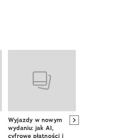
Wyjazdy w nowym
Tam, gdzie kończy 
next element
wydaniu: jak AI,
asfalt, zaczyna się
cyfrowe płatności i
spokój. Wyrusz