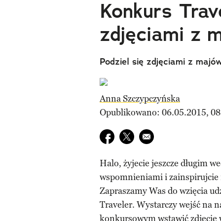
Konkurs Trave
zdjęciami z m
Podziel się zdjęciami z majó
Anna Szczypczyńska
Opublikowano: 06.05.2015, 08
Udostępnij na facebook
Udostępnij na twitter
E-mail do przyjaciela
Halo, żyjecie jeszcze długim w
wspomnieniami i zainspirujcie 
Zapraszamy Was do wzięcia udz
Traveler. Wystarczy wejść na n
konkursowym
wstawić zdjęcie