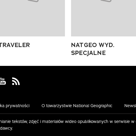
TRAVELER
NATGEO WYD.
SPECJALNE
 Facebook
us on Instagram
Visit us on Youtube
Visit us on Rss
yka prywatności
O towarzystwie National Geographic
Newsl
ianie tekstów, zdjęć i materiałów wideo opublikowanych w serwisie w
ydawcy.