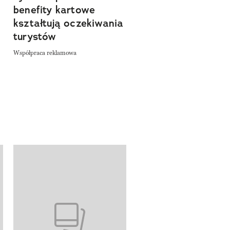
benefity kartowe
szlakiem miejsc, kt
kształtują oczekiwania
pozwalają zwolnić 
turystów
odkrywać Polskę bl
natury
Współpraca reklamowa
Współpraca reklamowa