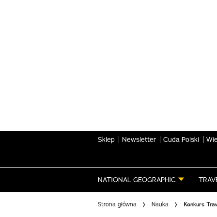
Skip
to
main
content
Sklep
Newsletter
Cuda Polski
Wie
NATIONAL GEOGRAPHIC
TRAV
Strona główna
Nauka
Konkurs Trav