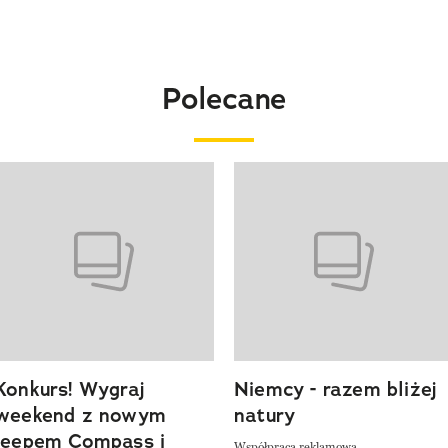
Polecane
o 4 z 20
Konkurs! Wygraj
Niemcy - razem bliżej
weekend z nowym
natury
Jeepem Compass i
Współpraca reklamowa