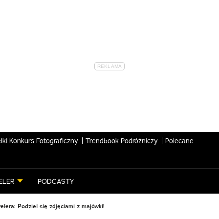
lki Konkurs Fotograficzny
Trendbook Podróżniczy
Polecane
ELER
PODCASTY
elera: Podziel się zdjęciami z majówki!