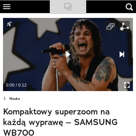
Skip
to
NATIONAL GEOGRAPHIC
main
content
TRAVELER
PODCASTY
Sklep
Newsletter
0:00 / 0:12
Cuda Polski
Nauka
Wielki Konkurs Fotograficzny
Kompaktowy superzoom na
Trendbook Podróżniczy
każdą wyprawę – SAMSUNG
Polecane
WB700