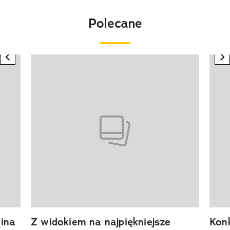
Polecane
previous element
n
Pokazywanie elementu 1 z 20
ina
Z widokiem na najpiękniejsze
Kon