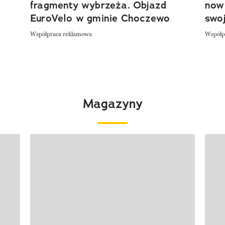
fragmenty wybrzeża. Objazd
now
EuroVelo w gminie Choczewo
swoj
Współpraca reklamowa
Współp
Magazyny
Pokazywanie elementu 1 z 4