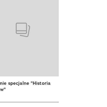
ie specjalne "Historia
ów"