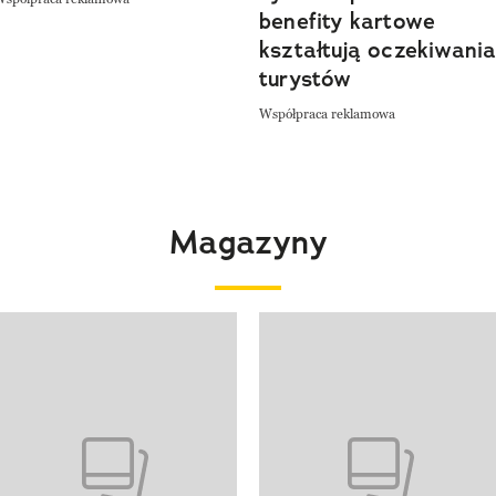
benefity kartowe
kształtują oczekiwani
turystów
Współpraca reklamowa
Magazyny
 4 z 4