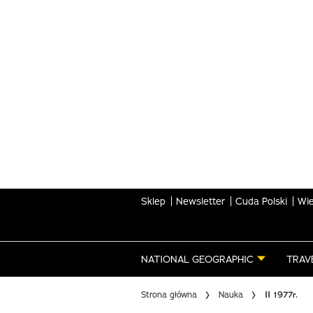
Skip
to
main
content
Sklep
Newsletter
Cuda Polski
Wie
NATIONAL GEOGRAPHIC
TRAV
Strona główna
Nauka
II 1977r.