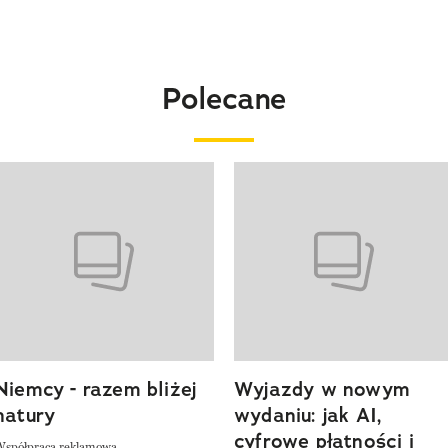
Polecane
o 4 z 20
Niemcy - razem bliżej
Wyjazdy w nowym
natury
wydaniu: jak AI,
cyfrowe płatności i
Współpraca reklamowa