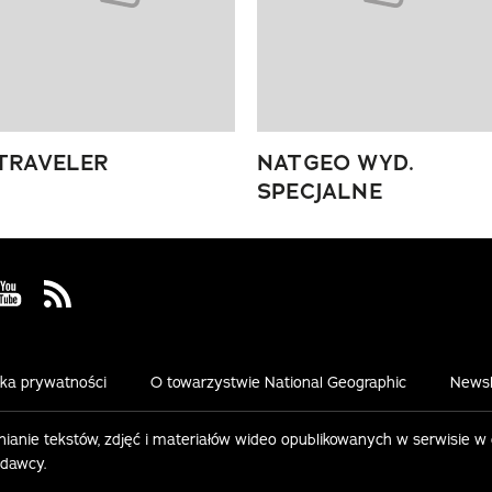
TRAVELER
NATGEO WYD.
SPECJALNE
 Facebook
us on Instagram
Visit us on Youtube
Visit us on Rss
yka prywatności
O towarzystwie National Geographic
Newsl
ianie tekstów, zdjęć i materiałów wideo opublikowanych w serwisie w
ydawcy.