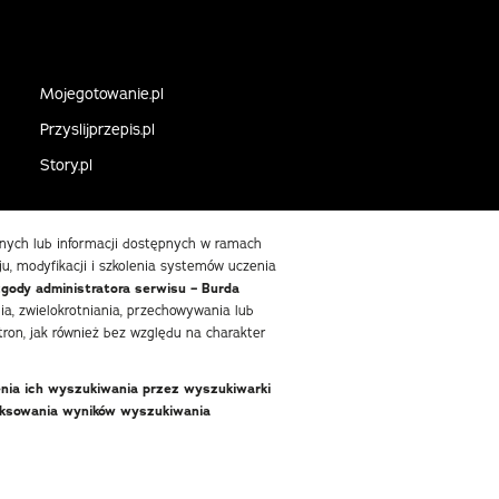
Mojegotowanie.pl
Przyslijprzepis.pl
Story.pl
danych lub informacji dostępnych w ramach
ju, modyfikacji i szkolenia systemów uczenia
zgody administratora serwisu – Burda
, zwielokrotniania, przechowywania lub
ron, jak również bez względu na charakter
enia ich wyszukiwania przez wyszukiwarki
deksowania wyników wyszukiwania