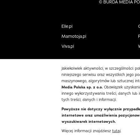
©
BURDA MEDIA POLS
Elle.pl
Mamotoja.pl
P
Viva.pl
Jakiekolwiek aktywności, w szczególności: p
niniejszego serwisu oraz wszystkich jego pod
maszynowego, algorytmów lub sztucznej int
Media Polska sp. z o.o.
Obowiązek uzyskania
innego wykorzystywania treści, danych lub 
tych treści, danych i informacji.
Powyższe nie dotyczy wyłącznie przypadków
internetowe oraz umożliwienia pozycjono
wyszukiwarek internetowych.
Więcej informacji znajdziesz
tutaj
.