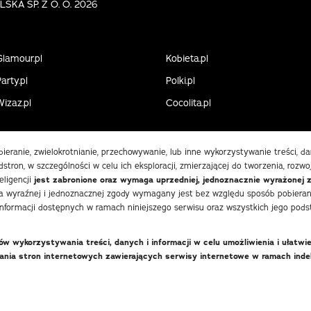
KA SP. Z O. O. 2026
Glamour.pl
Kobieta.pl
arty.pl
Polki.pl
Wizaz.pl
Cocolita.pl
obieranie, zwielokrotnianie, przechowywanie, lub inne wykorzystywanie treści, 
stron, w szczególności w celu ich eksploracji, zmierzającej do tworzenia, rozwo
eligencji
jest zabronione oraz wymaga uprzedniej, jednoznacznie wyrażonej 
 wyraźnej i jednoznacznej zgody wymagany jest bez względu sposób pobierania
informacji dostępnych w ramach niniejszego serwisu oraz wszystkich jego podst
 wykorzystywania treści, danych i informacji w celu umożliwienia i ułatwi
wania stron internetowych zawierających serwisy internetowe w ramach in