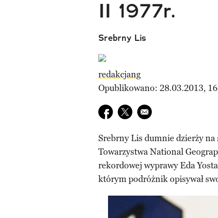
II 1977r.
Srebrny Lis
redakcjang
Opublikowano: 28.03.2013, 16
Udostępnij na facebook
Udostępnij na twitter
E-mail do przyjaciela
Srebrny Lis dumnie dzierży na 
Towarzystwa National Geograph
rekordowej wyprawy Eda Yosta 
którym podróżnik opisywał sw