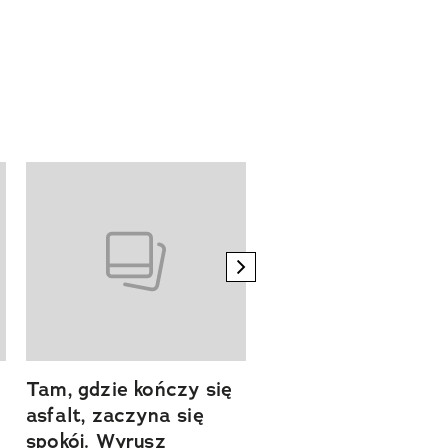
next element
Tam, gdzie kończy się
Szlakiem natury.
asfalt, zaczyna się
Sprawdź, czym
spokój. Wyrusz
zachwyca Turyngi