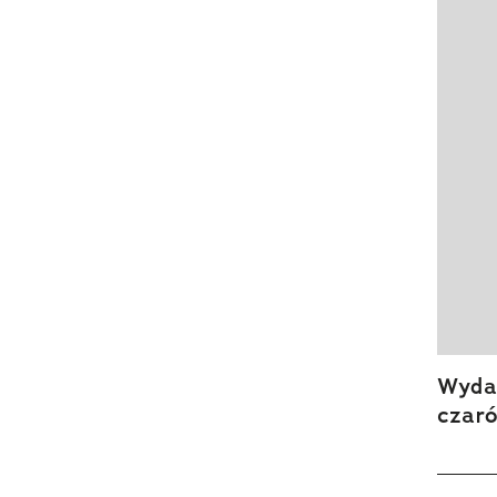
Wydan
czar