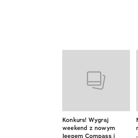
Pokazywanie elementów od 1 d
previous element
Konkurs! Wygraj
weekend z nowym
Jeepem Compass i