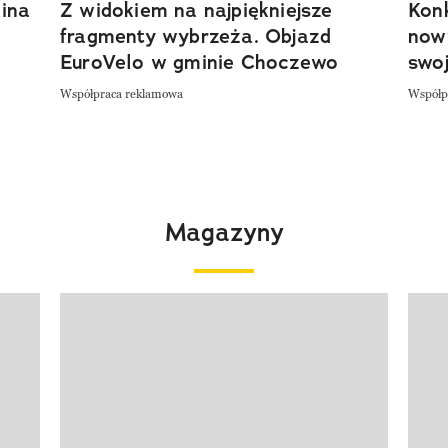
ina
Z widokiem na najpiękniejsze
Kon
fragmenty wybrzeża. Objazd
now
EuroVelo w gminie Choczewo
swoj
Współpraca reklamowa
Współp
Magazyny
Pokazywanie elementu 1 z 4