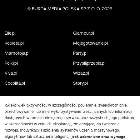
©
BURDA MEDIA POLSKA SP. Z O. O. 2026
Elle.pl
Glamour.pl
Kobieta.pl
Mojegotowanie.pl
Mamotoja.pl
Party.pl
Polki.pl
Przyslijprzepis.pl
Viva.pl
Wizaz.pl
Cocolita.pl
Story.pl
Jakiekolwiek aktywności, w szczególności: pobieranie, zwielokrotnianie,
przechowywanie, lub inne wykorzystywanie treści, danych lub informacji
dostępnych w ramach niniejszego serwisu oraz wszystkich jego podstron,
w szczególności w celu ich eksploracji, zmierzającej do tworzenia,
rozwoju, modyfikacji i szkolenia systemów uczenia maszynowego,
algorytmów lub sztucznej inteligencji
jest zabronione oraz wymaga