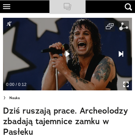
Skip
to
NATIONAL GEOGRAPHIC
main
content
TRAVELER
PODCASTY
Sklep
Newsletter
0:00 / 0:12
Cuda Polski
Nauka
Wielki Konkurs Fotograficzny
Dziś ruszają prace. Archeolodzy
Trendbook Podróżniczy
zbadają tajemnice zamku w
Polecane
Pasłęku