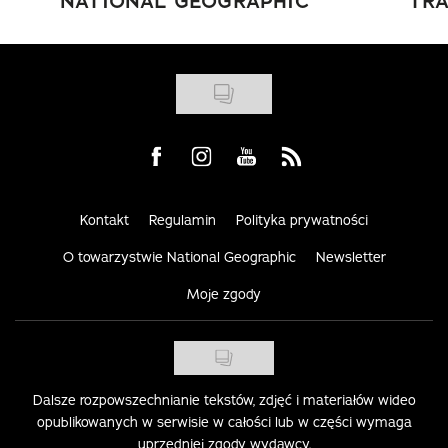
NATIONAL GEOGRAPHIC
TRA
Visit us on Facebook
Visit us on Instagram
Visit us on Youtube
Visit us on Rss
Kontakt
Regulamin
Polityka prywatności
O towarzystwie National Geographic
Newsletter
Moje zgody
Dalsze rozpowszechnianie tekstów, zdjęć i materiałów wideo
opublikowanych w serwisie w całości lub w części wymaga
uprzedniej zgody wydawcy.