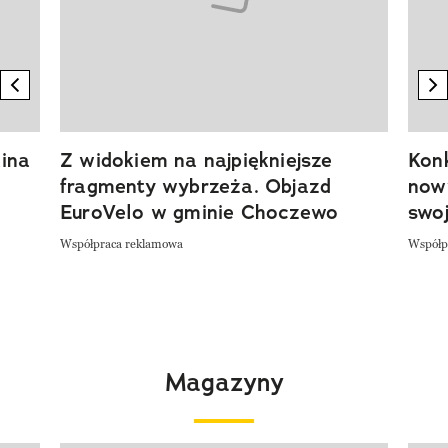
previous element
n
ina
Z widokiem na najpiękniejsze
Kon
fragmenty wybrzeża. Objazd
now
EuroVelo w gminie Choczewo
swoj
Współpraca reklamowa
Współp
Magazyny