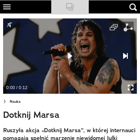
Skip
to
NATIONAL GEOGRAPHIC
main
content
TRAVELER
PODCASTY
Sklep
Newsletter
0:00 / 0:12
Cuda Polski
Nauka
Wielki Konkurs Fotograficzny
Dotknij Marsa
Trendbook Podróżniczy
Ruszyła akcja „Dotknij Marsa”, w której internauci
Polecane
pomagają spełnić marzenie niewidomej Julki