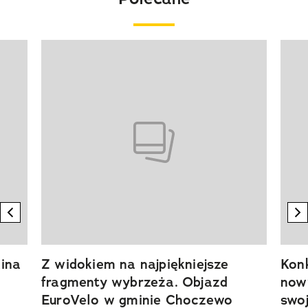
Pokazywanie elementu 1 z 20
previous element
n
ina
Z widokiem na najpiękniejsze
Kon
fragmenty wybrzeża. Objazd
now
EuroVelo w gminie Choczewo
swoj