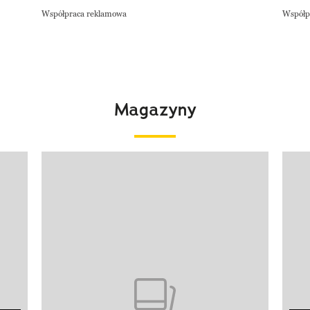
Współpraca reklamowa
Współp
Magazyny
Pokazywanie elementu 1 z 4