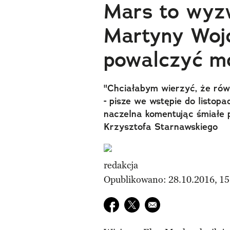
Mars to wyz
Martyny Wojc
powalczyć mo
"Chciałabym wierzyć, że rów
- pisze we wstępie do listo
naczelna komentując śmiałe 
Krzysztofa Starnawskiego
redakcja
Opublikowano: 28.10.2016, 15
Udostępnij na facebook
Udostępnij na twitter
E-mail do przyjaciela