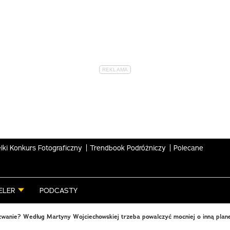
lki Konkurs Fotograficzny
Trendbook Podróżniczy
Polecane
ELER
PODCASTY
wanie? Według Martyny Wojciechowskiej trzeba powalczyć mocniej o inną plan