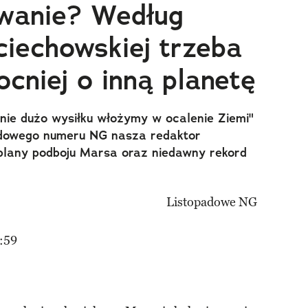
wanie? Według
iechowskiej trzeba
cniej o inną planetę
nie dużo wysiłku włożymy w ocalenie Ziemi"
padowego numeru NG nasza redaktor
plany podboju Marsa oraz niedawny rekord
:59