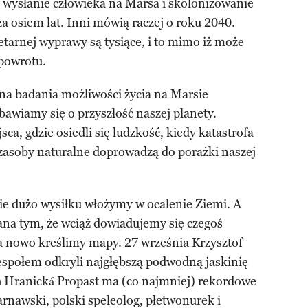
 wysłanie człowieka na Marsa i skolonizowanie
za osiem lat. Inni mówią raczej o roku 2040.
tarnej wyprawy są tysiące, i to mimo iż może
 powrotu.
na badania możliwości życia na Marsie
obawiamy się o przyszłość naszej planety.
a, gdzie osiedli się ludzkość, kiedy katastrofa
 zasoby naturalne doprowadzą do porażki naszej
ie dużo wysiłku włożymy w ocalenie Ziemi. A
na tym, że wciąż dowiadujemy się czegoś
na nowo kreślimy mapy. 27 września Krzysztof
espołem odkryli najgłębszą podwodną jaskinię
ch Hranická Propast ma (co najmniej) rekordowe
arnawski, polski speleolog, płetwonurek i