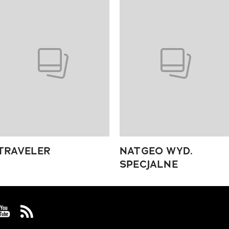
 4 z 4
TRAVELER
NATGEO WYD.
SPECJALNE
 Facebook
us on Instagram
Visit us on Youtube
Visit us on Rss