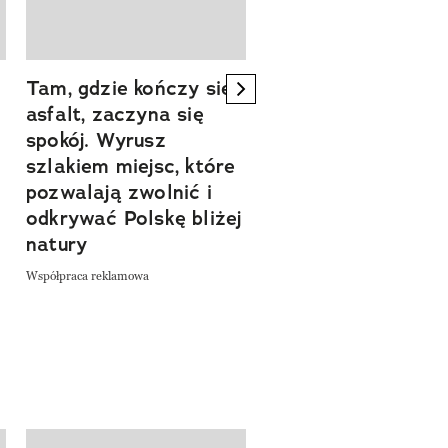
Tam, gdzie kończy się
Szlakiem natury.
next element
asfalt, zaczyna się
Sprawdź, czym
spokój. Wyrusz
zachwyca Turyngi
szlakiem miejsc, które
Współpraca reklamowa
a
pozwalają zwolnić i
odkrywać Polskę bliżej
natury
Współpraca reklamowa