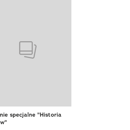
wanie elementu 1 z 1
ie specjalne "Historia
ów"