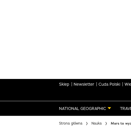
Skip
to
main
content
Sklep
Newsletter
Cuda Polski
Wie
NATIONAL GEOGRAPHIC
TRAV
Strona główna
Nauka
Mars to wyz