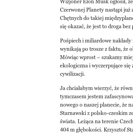
Wizjoner Elon Musk ogłosił, że
Czerwonej Planety nastąpi już 
Chętnych do takiej międzyplane
się okazać, że jest to droga bez
Pośpiech i miliardowe nakłady 
wynikają po trosze z faktu, że 
Mówiąc wprost – szukamy miejsc
ekologiczna i wyczerpujące się
cywilizacji.
Ja chciałabym wierzyć, że równ
tymczasem jestem zafascynowa
nowego o naszej planecie, że 
Starnawski z polsko-czeskim z
świata. Leżąca na terenie Cze
404 m głębokości. Krzysztof St