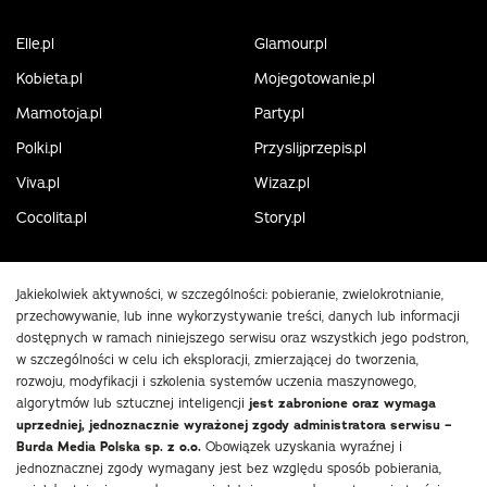
Elle.pl
Glamour.pl
Kobieta.pl
Mojegotowanie.pl
Mamotoja.pl
Party.pl
Polki.pl
Przyslijprzepis.pl
Viva.pl
Wizaz.pl
Cocolita.pl
Story.pl
Jakiekolwiek aktywności, w szczególności: pobieranie, zwielokrotnianie,
przechowywanie, lub inne wykorzystywanie treści, danych lub informacji
dostępnych w ramach niniejszego serwisu oraz wszystkich jego podstron,
w szczególności w celu ich eksploracji, zmierzającej do tworzenia,
rozwoju, modyfikacji i szkolenia systemów uczenia maszynowego,
algorytmów lub sztucznej inteligencji
jest zabronione oraz wymaga
uprzedniej, jednoznacznie wyrażonej zgody administratora serwisu –
Burda Media Polska sp. z o.o.
Obowiązek uzyskania wyraźnej i
jednoznacznej zgody wymagany jest bez względu sposób pobierania,