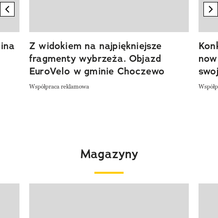
previous element
n
ina
Z widokiem na najpiękniejsze
Kon
fragmenty wybrzeża. Objazd
now
EuroVelo w gminie Choczewo
swoj
Współpraca reklamowa
Współp
Magazyny
Pokazywanie elementu 1 z 4