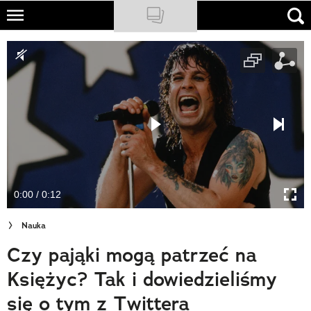
Skip
to
NATIONAL GEOGRAPHIC
main
content
TRAVELER
PODCASTY
Sklep
Newsletter
0:00 / 0:12
Cuda Polski
Nauka
Wielki Konkurs Fotograficzny
Czy pająki mogą patrzeć na
Trendbook Podróżniczy
Księżyc? Tak i dowiedzieliśmy
Polecane
się o tym z Twittera