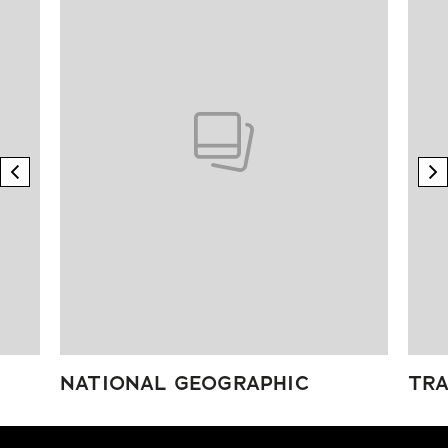
previous element
n
NATIONAL GEOGRAPHIC
TRA