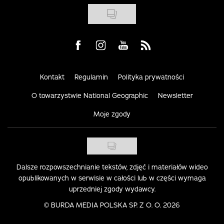
Visit us on Facebook
Visit us on Instagram
Visit us on Youtube
Visit us on Rss
Kontakt
Regulamin
Polityka prywatności
O towarzystwie National Geographic
Newsletter
Moje zgody
Dalsze rozpowszechnianie tekstów, zdjęć i materiałów wideo
opublikowanych w serwisie w całości lub w części wymaga
uprzedniej zgody wydawcy.
©
BURDA MEDIA POLSKA SP. Z O. O. 2026