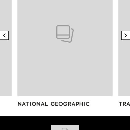
previous element
n
NATIONAL GEOGRAPHIC
TRA