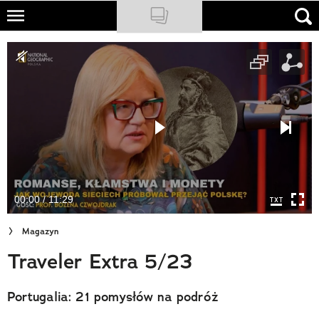
Skip
to
NATIONAL GEOGRAPHIC
main
content
TRAVELER
PODCASTY
Sklep
Newsletter
00:00 / 11:29
Cuda Polski
Magazyn
Wielki Konkurs Fotograficzny
Traveler Extra 5/23
Trendbook Podróżniczy
Portugalia: 21 pomysłów na podróż
Polecane