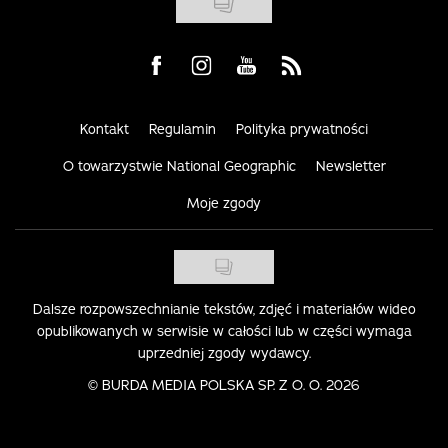
Visit us on Facebook
Visit us on Instagram
Visit us on Youtube
Visit us on Rss
Kontakt
Regulamin
Polityka prywatności
O towarzystwie National Geographic
Newsletter
Moje zgody
Dalsze rozpowszechnianie tekstów, zdjęć i materiałów wideo
opublikowanych w serwisie w całości lub w części wymaga
uprzedniej zgody wydawcy.
©
BURDA MEDIA POLSKA SP. Z O. O. 2026