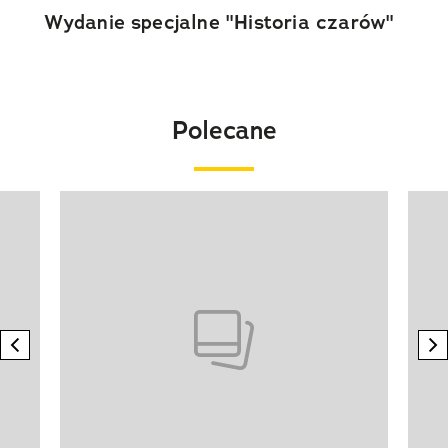
Wydanie specjalne "Historia czarów"
Polecane
Pokazywanie elementu 1 z 20
previous element
n