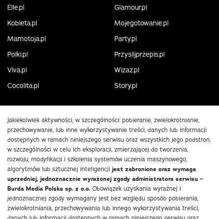
Elle.pl
Glamour.pl
Kobieta.pl
Mojegotowanie.pl
Mamotoja.pl
Party.pl
Polki.pl
Przyslijprzepis.pl
Viva.pl
Wizaz.pl
Cocolita.pl
Story.pl
Jakiekolwiek aktywności, w szczególności: pobieranie, zwielokrotnianie,
przechowywanie, lub inne wykorzystywanie treści, danych lub informacji
dostępnych w ramach niniejszego serwisu oraz wszystkich jego podstron,
w szczególności w celu ich eksploracji, zmierzającej do tworzenia,
rozwoju, modyfikacji i szkolenia systemów uczenia maszynowego,
algorytmów lub sztucznej inteligencji
jest zabronione oraz wymaga
uprzedniej, jednoznacznie wyrażonej zgody administratora serwisu –
Burda Media Polska sp. z o.o.
Obowiązek uzyskania wyraźnej i
jednoznacznej zgody wymagany jest bez względu sposób pobierania,
zwielokrotniania, przechowywania lub innego wykorzystywania treści,
danych lub informacji dostępnych w ramach niniejszego serwisu oraz