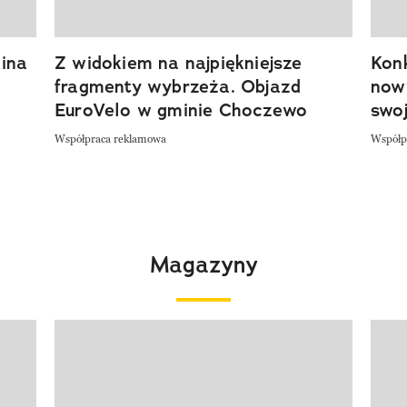
ina
Z widokiem na najpiękniejsze
Kon
fragmenty wybrzeża. Objazd
now
EuroVelo w gminie Choczewo
swoj
Współpraca reklamowa
Współp
Magazyny
Pokazywanie elementu 1 z 4