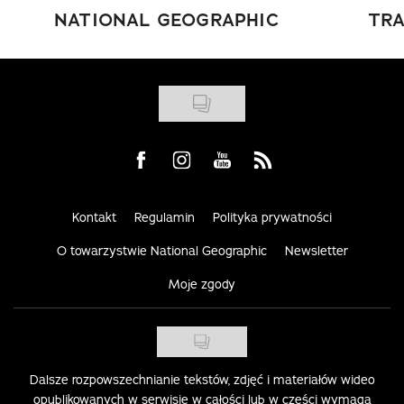
NATIONAL GEOGRAPHIC
TRA
Visit us on Facebook
Visit us on Instagram
Visit us on Youtube
Visit us on Rss
Kontakt
Regulamin
Polityka prywatności
O towarzystwie National Geographic
Newsletter
Moje zgody
Dalsze rozpowszechnianie tekstów, zdjęć i materiałów wideo
opublikowanych w serwisie w całości lub w części wymaga