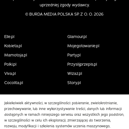
uprzedniej zgody wydawcy.
©
BURDA MEDIA POLSKA SP. Z O. O. 2026
Elle.pl
Glamour.pl
Kobieta.pl
Mojegotowanie.pl
Mamotoja.pl
Party.pl
Polki.pl
Przyslijprzepis.pl
Viva.pl
Wizaz.pl
Cocolita.pl
Story.pl
Jakiekolwiek aktywności, w szczególności: pobieranie, zwielokrotnianie,
przechowywanie, lub inne wykorzystywanie treści, danych lub informacji
dostępnych w ramach niniejszego serwisu oraz wszystkich jego podstron,
w szczególności w celu ich eksploracji, zmierzającej do tworzenia,
rozwoju, modyfikacji i szkolenia systemów uczenia maszynowego,