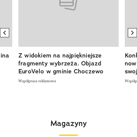
previous element
n
ina
Z widokiem na najpiękniejsze
Kon
fragmenty wybrzeża. Objazd
now
EuroVelo w gminie Choczewo
swoj
Współpraca reklamowa
Współp
Magazyny