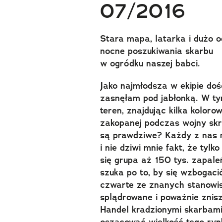
07/2016
Stara mapa, latarka i dużo 
nocne poszukiwania skarbu
w ogródku naszej babci.
Jako najmłodsza w ekipie do
zasnęłam pod jabłonką. W tym
teren, znajdując kilka koloro
zakopanej podczas wojny skr
są prawdziwe? Każdy z nas 
i nie dziwi mnie fakt, że ty
się grupa aż 150 tys. zapal
szuka po to, by się wzbogaci
czwarte ze znanych stanowis
splądrowane i poważnie znis
Handel kradzionymi skarbami