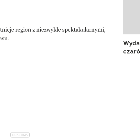
tnieje region z niezwykle spektakularnymi,
asu.
Wydan
czar