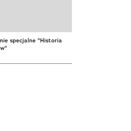
ie specjalne "Historia
ów"