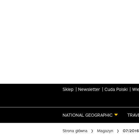
Skip
to
main
content
Sklep
Newsletter
Cuda Polski
Wie
NATIONAL GEOGRAPHIC
TRAV
Strona główna
Magazyn
07/2016