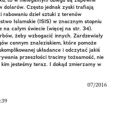
ku, to w nielegalnym obiegu są zapewne
w dolarów. Często jednak zyski trafiają
i rabowaniu dzieł sztuki z terenów
stwo Islamskie (ISIS) w znacznym stopniu
e na całym świecie (więcej na str. 34).
arbów, żeby wzbogacić innych. Zardzewiały
ogów cennym znaleziskiem, które pomoże
komplikowanej układance i odczytać jakiś
krywania przeszłości tracimy tożsamość, nie
, kim jesteśmy teraz. I dokąd zmierzamy w
:39