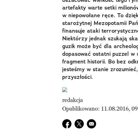
oszacować wielkość tego ryn
artefakty warte setki milionó
w niepowołane ręce. To dzięk
starożytnej Mezopotamii Pań
finansuje ataki terrorystyczn
Niektórzy jednak szukają sk
guzik może być dla archeol
dopasować ostatni puzzel w s
fragment historii. Bo bez od
jesteśmy w stanie zrozumieć
przyszłości.
redakcja
Opublikowano: 11.08.2016, 09
Udostępnij na facebook
Udostępnij na twitter
E-mail do przyjaciela