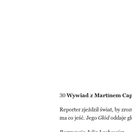
30
Wywiad z Martínem Ca
Reporter zjeździł świat, by zroz
ma co jeść. Jego
oddaje gł
Głód