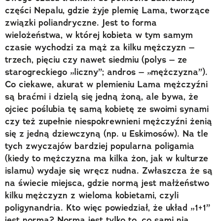
części Nepalu, gdzie żyje plemię Lama, tworzące
związki poliandryczne. Jest to forma
wielożeństwa, w której kobieta w tym samym
czasie wychodzi za mąż za kilku mężczyzn –
trzech, pięciu czy nawet siedmiu (polys – ze
starogreckiego „liczny”; andros – „mężczyzna”).
Co ciekawe, akurat w plemieniu Lama mężczyźni
są braćmi i dzielą się jedną żoną, ale bywa, że
ojciec poślubia tę samą kobietę ze swoimi synami
czy też zupełnie niespokrewnieni mężczyźni żenią
się z jedną dziewczyną (np. u Eskimosów). Na tle
tych zwyczajów bardziej popularna poligamia
(kiedy to mężczyzna ma kilka żon, jak w kulturze
islamu) wydaje się wręcz nudna. Zwłaszcza że są
na świecie miejsca, gdzie normą jest małżeństwo
kilku mężczyzn z wieloma kobietami, czyli
poligynandria. Kto więc powiedział, że układ „1+1”
jest normą? Normą jest tylko to, co sami nią