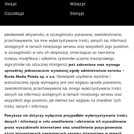
Viva.pl
Wizaz.pl
Cocolita.pl
Story.pl
Jakiekolwiek aktywności, w szczególności: pobieranie, zwielokrotnianie,
przechowywanie, lub inne wykorzystywanie treści, danych lub informacji
dostępnych w ramach niniejszego serwisu oraz wszystkich jego podstron,
w szczególności w celu ich eksploracji, zmierzającej do tworzenia,
rozwoju, modyfikacji i szkolenia systemów uczenia maszynowego,
algorytmów lub sztucznej inteligencji
jest zabronione oraz wymaga
uprzedniej, jednoznacznie wyrażonej zgody administratora serwisu –
Burda Media Polska sp. z o.o.
Obowiązek uzyskania wyraźnej i
jednoznacznej zgody wymagany jest bez względu sposób pobierania,
zwielokrotniania, przechowywania lub innego wykorzystywania treści,
danych lub informacji dostępnych w ramach niniejszego serwisu oraz
wszystkich jego podstron, jak również bez względu na charakter tych
treści, danych i informacji.
Powyższe nie dotyczy wyłącznie przypadków wykorzystywania treści,
danych i informacji w celu umożliwienia i ułatwienia ich wyszukiwania
przez wyszukiwarki internetowe oraz umożliwienia pozycjonowania
stron internetowych zawierających serwisy internetowe w ramach