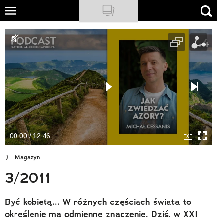
Skip
to
NATIONAL GEOGRAPHIC
main
content
TRAVELER
PODCASTY
Sklep
Newsletter
00:00 / 12:46
Cuda Polski
Magazyn
Wielki Konkurs Fotograficzny
3/2011
Trendbook Podróżniczy
Być kobietą... W różnych częściach świata to
Polecane
określenie ma odmienne znaczenie. Dziś, w XXI