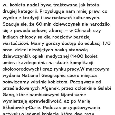
w., kobieta nadal bywa traktowana jak istota
drugiej kategorii. Przysługuje nam mniej praw, co
wynika z tradycji i uwarunkowań kulturowych.
Szacuje się, że 60 mln dziewczynek nie narodziło
się z powodu celowej aborcji – w Chinach czy
Indiach chłopcy są dla rodziców bardziej
wartościowi. Mamy gorszy dostęp do edukacji (70
proc. dzieci nieobjętych nauką stanowią
dziewczynki), opieki medycznej (1400 kobiet
umiera każdego dnia na skutek komplikacji
okołoporodowych) oraz rynku pracy.W marcowym
wydaniu National Geographic sporo miejsca
poświęcamy właśnie kobietom. Począwszy od
prześladowanych Afganek, przez członkinie Gulabi
Gang, które bambusowymi kijami same
wymierzają sprawiedliwość, aż po Marię
Skłodowską-Curie. Podczas przygotowywania
artykułu o jedynej kobiecie, która dwa razy