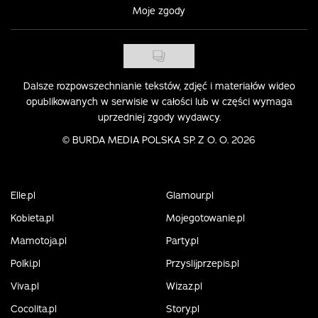
Moje zgody
Dalsze rozpowszechnianie tekstów, zdjęć i materiałów wideo
opublikowanych w serwisie w całości lub w części wymaga
uprzedniej zgody wydawcy.
©
BURDA MEDIA POLSKA SP. Z O. O. 2026
Elle.pl
Glamour.pl
Kobieta.pl
Mojegotowanie.pl
Mamotoja.pl
Party.pl
Polki.pl
Przyslijprzepis.pl
Viva.pl
Wizaz.pl
Cocolita.pl
Story.pl