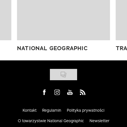
NATIONAL GEOGRAPHIC
TRA
Visit us on Facebook
Visit us on Instagram
Visit us on Youtube
Visit us on Rss
Kontakt
Regulamin
Polityka prywatności
O towarzystwie National Geographic
Newsletter