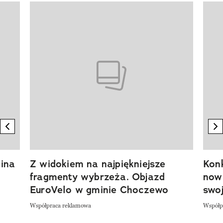
Pokazywanie elementu 1 z 20
previous element
n
ina
Z widokiem na najpiękniejsze
Kon
fragmenty wybrzeża. Objazd
now
EuroVelo w gminie Choczewo
swoj
Współpraca reklamowa
Współp