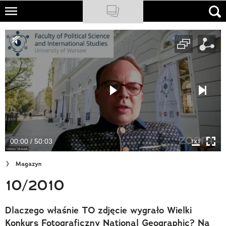
Skip
to
NATIONAL GEOGRAPHIC
main
content
TRAVELER
PODCASTY
Sklep
Newsletter
00:00 / 50:03
Cuda Polski
Magazyn
Wielki Konkurs Fotograficzny
10/2010
Trendbook Podróżniczy
Dlaczego właśnie TO zdjęcie wygrało Wielki
Polecane
Konkurs Fotograficzny National Geographic? Na