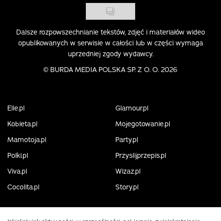
Dalsze rozpowszechnianie tekstów, zdjęć i materiałów wideo
opublikowanych w serwisie w całości lub w części wymaga
uprzedniej zgody wydawcy.
©
BURDA MEDIA POLSKA SP. Z O. O. 2026
Elle.pl
Glamour.pl
Kobieta.pl
Mojegotowanie.pl
Mamotoja.pl
Party.pl
Polki.pl
Przyslijprzepis.pl
Viva.pl
Wizaz.pl
Cocolita.pl
Story.pl