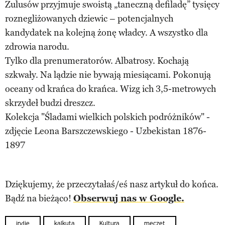
Zulusów przyjmuje swoistą „taneczną defiladę” tysięcy
roznegliżowanych dziewic – potencjalnych
kandydatek na kolejną żonę władcy. A wszystko dla
zdrowia narodu.
Tylko dla prenumeratorów. Albatrosy. Kochają
szkwały. Na lądzie nie bywają miesiącami. Pokonują
oceany od krańca do krańca. Wizg ich 3,5-metrowych
skrzydeł budzi dreszcz.
Kolekcja "Śladami wielkich polskich podróżników" -
zdjęcie Leona Barszczewskiego - Uzbekistan 1876-
1897
Dziękujemy, że przeczytałaś/eś nasz artykuł do końca.
Bądź na bieżąco!
Obserwuj nas w Google.
indie
kalkuta
Kultura
meczet