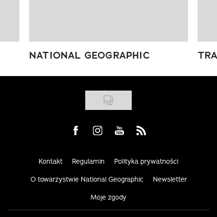
NATIONAL GEOGRAPHIC
TRA
Visit us on Facebook
Visit us on Instagram
Visit us on Youtube
Visit us on Rss
Kontakt
Regulamin
Polityka prywatności
O towarzystwie National Geographic
Newsletter
Moje zgody