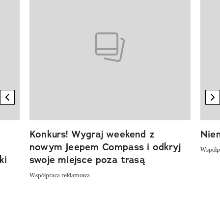
previous element
n
Konkurs! Wygraj weekend z
Niem
nowym Jeepem Compass i odkryj
Współp
ki
swoje miejsce poza trasą
Współpraca reklamowa