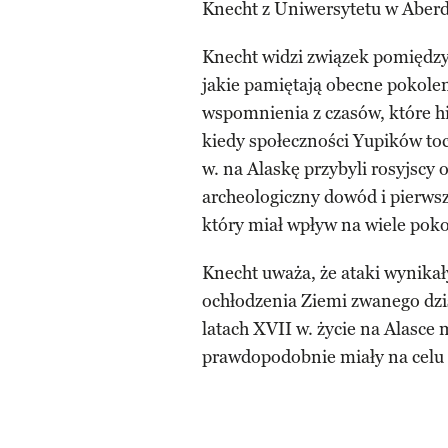
Knecht z Uniwersytetu w Aberd
Knecht widzi związek pomiędz
jakie pamiętają obecne pokole
wspomnienia z czasów, które hi
kiedy społeczności Yupików to
w. na Alaskę przybyli rosyjscy
archeologiczny dowód i pierwsz
który miał wpływ na wiele pok
Knecht uważa, że ataki wynikał
ochłodzenia Ziemi zwanego dz
latach XVII w. życie na Alasce 
prawdopodobnie miały na celu 