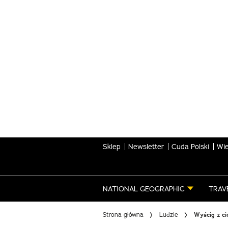
Skip
to
main
content
Sklep
Newsletter
Cuda Polski
Wie
NATIONAL GEOGRAPHIC
TRAV
Strona główna
Ludzie
Wyścig z ci