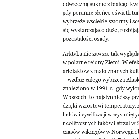
odwieczną suknię z białego kwi
gdy poranne słońce oświetli tu
wybrzeże wściekłe sztormy i sce
się wystarczająco duże, rozbija
pozostałości osady.
Arktyka nie zawsze tak wygląda
w polarne rejony Ziemi. W efek
artefaktów z mało znanych kult
– wzdłuż całego wybrzeża Alaski
znaleziono w 1991 r., gdy wyło
Włoszech, to najsłynniejszy p
dzięki wzrostowi temperatury.
ludów i cywilizacji w wysunięt
neolitycznych łuków i strzał w
czasów wikingów w Norwegii 