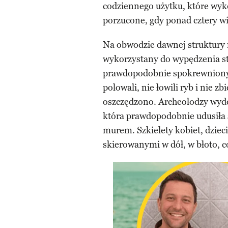
codziennego użytku, które wyko
porzucone, gdy ponad cztery wi
Na obwodzie dawnej struktury m
wykorzystany do wypędzenia st
prawdopodobnie spokrewnionych
polowali, nie łowili ryb i nie zb
oszczędzono. Archeolodzy wydob
która prawdopodobnie udusiła
murem. Szkielety kobiet, dzieci
skierowanymi w dół, w błoto, co 