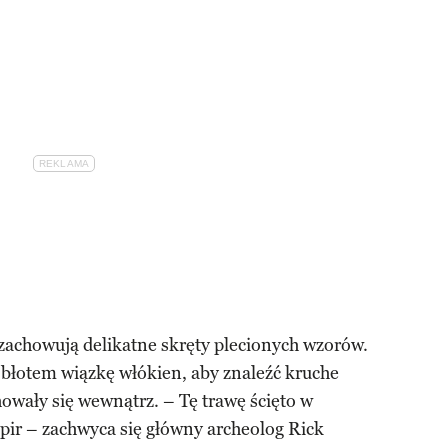
 zachowują delikatne skręty plecionych wzorów.
łotem wiązkę włókien, aby znaleźć kruche
howały się wewnątrz. – Tę trawę ścięto w
spir – zachwyca się główny archeolog Rick