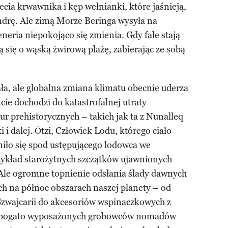
ecia krwawnika i kęp wełnianki, które jaśnieją,
ndrę. Ale zimą Morze Beringa wysyła na
neria niepokojąco się zmienia. Gdy fale stają
ją się o wąską żwirową plażę, zabierając ze sobą
ła, ale globalna zmiana klimatu obecnie uderza
cie dochodzi do katastrofalnej utraty
ur prehistorycznych – takich jak ta z Nunalleq
 i dalej. Ötzi, Człowiek Lodu, którego ciało
niło się spod ustępującego lodowca we
rzykład starożytnych szczątków ujawnionych
 Ale ogromne topnienie odsłania ślady dawnych
ych na północ obszarach naszej planety – od
 Szwajcarii do akcesoriów wspinaczkowych z
i bogato wyposażonych grobowców nomadów