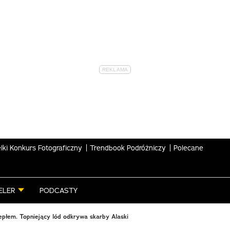
lki Konkurs Fotograficzny
Trendbook Podróżniczy
Polecane
ELER
PODCASTY
epłem. Topniejący lód odkrywa skarby Alaski