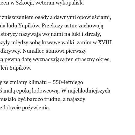
een w Szkocji, weteran wykopalisk.
y zniszczeniem osady a dawnymi opowieściami,
nia ludu Yupików. Przekazy ustne zachowują
storycy nazywają wojnami na łuki i strzały,
czyły między sobą krwawe walki, zanim w XVIII
 odkrywcy. Nunalleq stanowi pierwszy
ą pewną datę wyznaczającą ten straszny okres,
oleń Yupików.
y ze zmiany klimatu – 550-letniego
iś małą epoką lodowcową. W najchłodniejszych
musiało być bardzo trudne, a najazdy
zdobycie pożywienia.