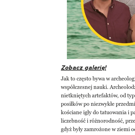
Zobacz galerię!
Jak to często bywa w archeolog
współczesnej nauki. Archeolod
nietkniętych artefaktów, od t
posiłków po niezwykłe przedmio
kościane igły do tatuowania i p
liczebność i różnorodność, prz
gdyż były zamrożone w ziemi od