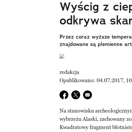
Wyścig z cie
odkrywa skar
Przez coraz wyższe temperat
znajdowane są plemienne arte
redakcja
Opublikowano: 04.07.2017, 10
Udostępnij na facebook
Udostępnij na twitter
E-mail do przyjaciela
Na stanowisku archeologiczny
wybrzeżu Alaski, zachowany z
Kwadratowy fragment błotniste