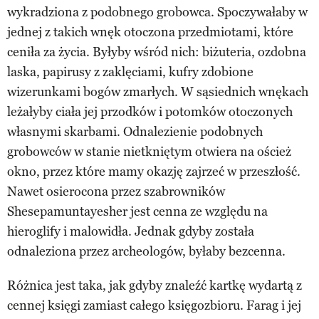
wykradziona z podobnego grobowca. Spoczywałaby w
jednej z takich wnęk otoczona przedmiotami, które
ceniła za życia. Byłyby wśród nich: biżuteria, ozdobna
laska, papirusy z zaklęciami, kufry zdobione
wizerunkami bogów zmarłych. W sąsiednich wnękach
leżałyby ciała jej przodków i potomków otoczonych
własnymi skarbami. Odnalezienie podobnych
grobowców w stanie nietkniętym otwiera na oścież
okno, przez które mamy okazję zajrzeć w przeszłość.
Nawet osierocona przez szabrowników
Shesepamuntayesher jest cenna ze względu na
hieroglify i malowidła. Jednak gdyby została
odnaleziona przez archeologów, byłaby bezcenna.
Różnica jest taka, jak gdyby znaleźć kartkę wydartą z
cennej księgi zamiast całego księgozbioru. Farag i jej