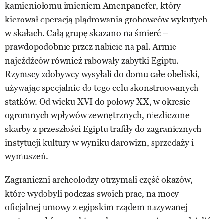
kamieniołomu imieniem Amenpanefer, który
kierował operacją plądrowania grobowców wykutych
w skałach. Całą grupę skazano na śmierć –
prawdopodobnie przez nabicie na pal. Armie
najeźdźców również rabowały zabytki Egiptu.
Rzymscy zdobywcy wysyłali do domu całe obeliski,
używając specjalnie do tego celu skonstruowanych
statków. Od wieku XVI do połowy XX, w okresie
ogromnych wpływów zewnętrznych, niezliczone
skarby z przeszłości Egiptu trafiły do zagranicznych
instytucji kultury w wyniku darowizn, sprzedaży i
wymuszeń.
Zagraniczni archeolodzy otrzymali część okazów,
które wydobyli podczas swoich prac, na mocy
oficjalnej umowy z egipskim rządem nazywanej