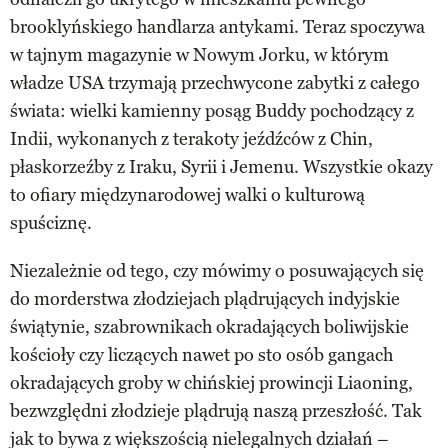
brooklyńskiego handlarza antykami. Teraz spoczywa
w tajnym magazynie w Nowym Jorku, w którym
władze USA trzymają przechwycone zabytki z całego
świata: wielki kamienny posąg Buddy pochodzący z
Indii, wykonanych z terakoty jeźdźców z Chin,
płaskorzeźby z Iraku, Syrii i Jemenu. Wszystkie okazy
to ofiary międzynarodowej walki o kulturową
spuściznę.
Niezależnie od tego, czy mówimy o posuwających się
do morderstwa złodziejach plądrujących indyjskie
świątynie, szabrownikach okradających boliwijskie
kościoły czy liczących nawet po sto osób gangach
okradających groby w chińskiej prowincji Liaoning,
bezwzględni złodzieje plądrują naszą przeszłość. Tak
jak to bywa z większością nielegalnych działań –