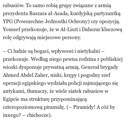
rabusiów. To samo robią grupy związane z armią
prezydenta Baszara al-Asada, kurdyjską partyzantką
YPG (Powszechne Jednostki Ochrony) czy opozycją.
Youssef przekonuje, że w Al-Liszt i Dahszur kluczową
rolę odgrywają miejscowe persony.
– Ci ludzie są bogaci, wpływowi i nietykalni –
przekonuje. Według niego pewna rodzina z pobliskiej
wioski dysponuje prywatną armią. Generał brygady
Ahmed Abdel Zaher, niski, krępy i pogodny szef
operacji egipskiego wydziału policji zajmującego się
antykami, tłumaczy, że wiele siatek rabusiow w
Egipcie ma strukturę przypominającą
czteropoziomową piramidę. (– Piramidy! A cóż by
innego? – chichocze).