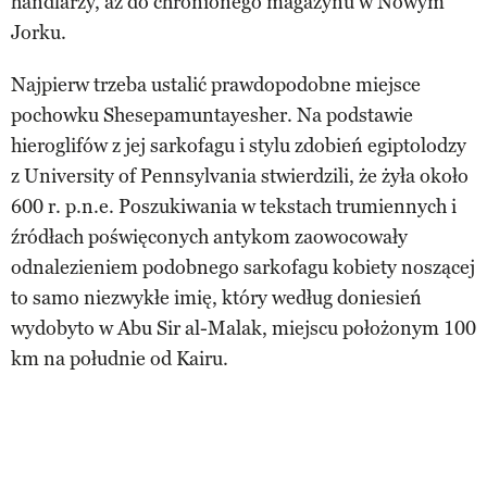
handlarzy, aż do chronionego magazynu w Nowym
Jorku.
Najpierw trzeba ustalić prawdopodobne miejsce
pochowku Shesepamuntayesher. Na podstawie
hieroglifów z jej sarkofagu i stylu zdobień egiptolodzy
z University of Pennsylvania stwierdzili, że żyła około
600 r. p.n.e. Poszukiwania w tekstach trumiennych i
źródłach poświęconych antykom zaowocowały
odnalezieniem podobnego sarkofagu kobiety noszącej
to samo niezwykłe imię, który według doniesień
wydobyto w Abu Sir al-Malak, miejscu położonym 100
km na południe od Kairu.