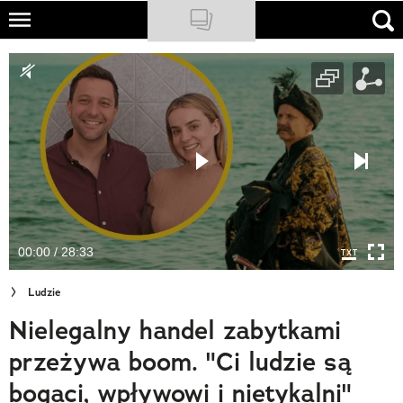
Skip
to
NATIONAL GEOGRAPHIC
main
content
TRAVELER
PODCASTY
Sklep
Newsletter
00:00 / 28:33
Cuda Polski
Ludzie
Wielki Konkurs Fotograficzny
Nielegalny handel zabytkami
Trendbook Podróżniczy
przeżywa boom. "Ci ludzie są
Polecane
bogaci, wpływowi i nietykalni"