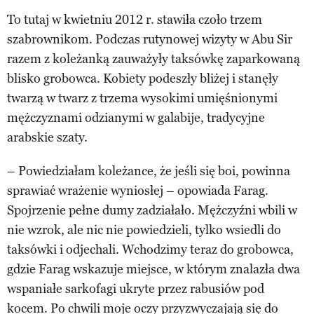
To tutaj w kwietniu 2012 r. stawiła czoło trzem
szabrownikom. Podczas rutynowej wizyty w Abu Sir
razem z koleżanką zauważyły taksówkę zaparkowaną
blisko grobowca. Kobiety podeszły bliżej i stanęły
twarzą w twarz z trzema wysokimi umięśnionymi
mężczyznami odzianymi w galabije, tradycyjne
arabskie szaty.
– Powiedziałam koleżance, że jeśli się boi, powinna
sprawiać wrażenie wyniosłej – opowiada Farag.
Spojrzenie pełne dumy zadziałało. Mężczyźni wbili w
nie wzrok, ale nic nie powiedzieli, tylko wsiedli do
taksówki i odjechali. Wchodzimy teraz do grobowca,
gdzie Farag wskazuje miejsce, w którym znalazła dwa
wspaniałe sarkofagi ukryte przez rabusiów pod
kocem. Po chwili moje oczy przyzwyczajają się do