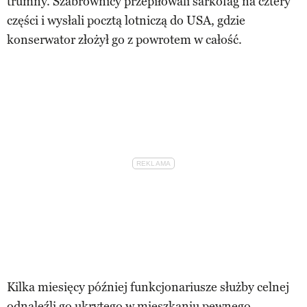
trumny. Szabrownicy przepiłowali sarkofag na cztery
części i wysłali pocztą lotniczą do USA, gdzie
konserwator złożył go z powrotem w całość.
Kilka miesięcy później funkcjonariusze służby celnej
odnaleźli go ukrytego w mieszkaniu pewnego