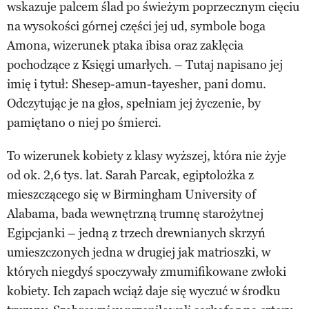
wskazuje palcem ślad po świeżym poprzecznym cięciu
na wysokości górnej części jej ud, symbole boga
Amona, wizerunek ptaka ibisa oraz zaklęcia
pochodzące z Księgi umarłych. – Tutaj napisano jej
imię i tytuł: Shesep-amun-tayesher, pani domu.
Odczytując je na głos, spełniam jej życzenie, by
pamiętano o niej po śmierci.
To wizerunek kobiety z klasy wyższej, która nie żyje
od ok. 2,6 tys. lat. Sarah Parcak, egiptolożka z
mieszczącego się w Birmingham University of
Alabama, bada wewnętrzną trumnę starożytnej
Egipcjanki – jedną z trzech drewnianych skrzyń
umieszczonych jedna w drugiej jak matrioszki, w
których niegdyś spoczywały zmumifikowane zwłoki
kobiety. Ich zapach wciąż daje się wyczuć w środku