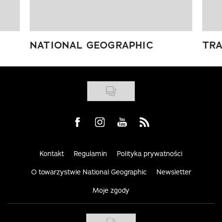
NATIONAL GEOGRAPHIC
TRA
Visit us on Facebook
Visit us on Instagram
Visit us on Youtube
Visit us on Rss
Kontakt
Regulamin
Polityka prywatności
O towarzystwie National Geographic
Newsletter
Moje zgody