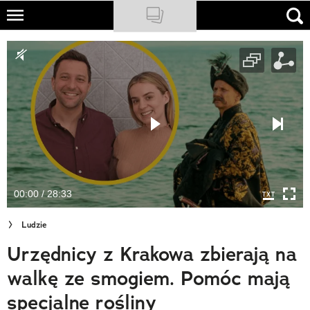
Skip
to
NATIONAL GEOGRAPHIC
main
content
TRAVELER
PODCASTY
Sklep
Newsletter
00:00 / 28:33
Cuda Polski
Ludzie
Wielki Konkurs Fotograficzny
Urzędnicy z Krakowa zbierają na
Trendbook Podróżniczy
walkę ze smogiem. Pomóc mają
Polecane
specjalne rośliny