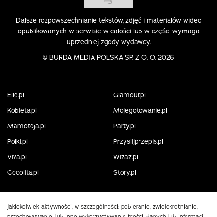
Dalsze rozpowszechnianie tekstów, zdjęć i materiałów wideo
opublikowanych w serwisie w całości lub w części wymaga
uprzedniej zgody wydawcy.
©
BURDA MEDIA POLSKA SP. Z O. O. 2026
Elle.pl
Glamour.pl
Kobieta.pl
Mojegotowanie.pl
Mamotoja.pl
Party.pl
Polki.pl
Przyslijprzepis.pl
Viva.pl
Wizaz.pl
Cocolita.pl
Story.pl
Jakiekolwiek aktywności, w szczególności: pobieranie, zwielokrotnianie,
przechowywanie, lub inne wykorzystywanie treści, danych lub informacji