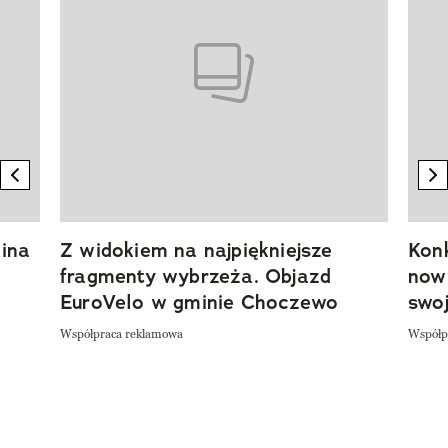
previous element
n
ina
Z widokiem na najpiękniejsze
Kon
fragmenty wybrzeża. Objazd
now
EuroVelo w gminie Choczewo
swoj
Współpraca reklamowa
Współp