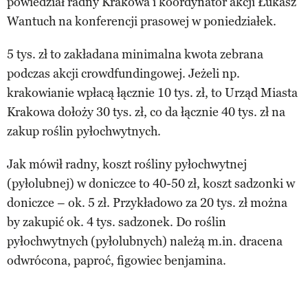
powiedział radny Krakowa i koordynator akcji Łukasz
Wantuch na konferencji prasowej w poniedziałek.
5 tys. zł to zakładana minimalna kwota zebrana
podczas akcji crowdfundingowej. Jeżeli np.
krakowianie wpłacą łącznie 10 tys. zł, to Urząd Miasta
Krakowa dołoży 30 tys. zł, co da łącznie 40 tys. zł na
zakup roślin pyłochwytnych.
Jak mówił radny, koszt rośliny pyłochwytnej
(pyłolubnej) w doniczce to 40-50 zł, koszt sadzonki w
doniczce – ok. 5 zł. Przykładowo za 20 tys. zł można
by zakupić ok. 4 tys. sadzonek. Do roślin
pyłochwytnych (pyłolubnych) należą m.in. dracena
odwrócona, paproć, figowiec benjamina.