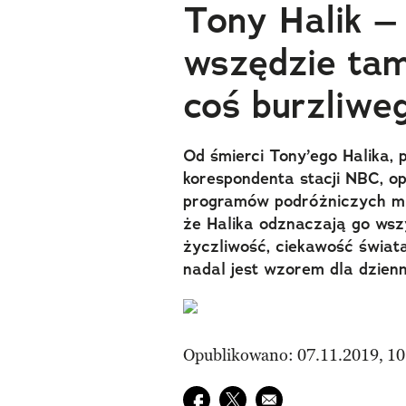
Tony Halik – 
wszędzie tam,
coś burzliw
Od śmierci Tony’ego Halika, p
korespondenta stacji NBC, op
programów podróżniczych min
że Halika odznaczają go wsz
życzliwość, ciekawość świata
nadal jest wzorem dla dzien
Opublikowano: 07.11.2019, 10
Udostępnij na facebook
Udostępnij na twitter
E-mail do przyjaciela