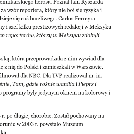
iennikarskiego herosa. Poznał tam Ryszarda
za wzór reportera, który nie boi się ryzyka i
dzieje się coś burzliwego. Carlos Ferreyra
y i szef kilku prestiżowych redakcji w Meksyku
ch reporterów, którzy w Meksyku zdobyli
ską, która przeprowadzała z nim wywiad dla
ę z nią do Polski i zamieszkali w Warszawie.
filmował dla NBC. Dla TVP realizował m. in.
,
i
śnie
Tam, gdzie rośnie wanilia
Pieprz i
go programy były jedynym oknem na kolorowy i
r. po długiej chorobie. Został pochowany na
runiu w 2003 r. powstało Muzeum
ika.