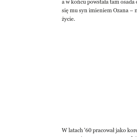
a w końcu powstała tam osada o
się mu syn imieniem Ozana – n
życie.
W latach '60 pracował jako k