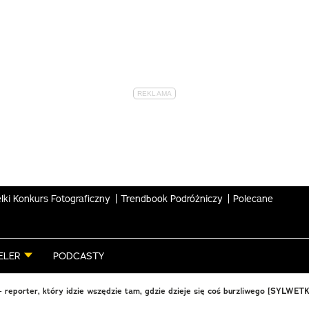
lki Konkurs Fotograficzny
Trendbook Podróżniczy
Polecane
ELER
PODCASTY
– reporter, który idzie wszędzie tam, gdzie dzieje się coś burzliwego [SYLWET