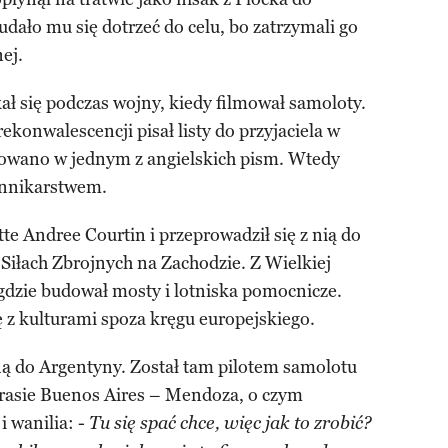
ało mu się dotrzeć do celu, bo zatrzymali go
ej.
ał się podczas wojny, kiedy filmował samoloty.
konwalescencji pisał listy do przyjaciela w
kowano w jednym z angielskich pism. Wtedy
iennikarstwem.
tte Andree Courtin i przeprowadził się z nią do
h Siłach Zbrojnych na Zachodzie. Z Wielkiej
 gdzie budował mosty i lotniska pomocnicze.
ę z kulturami spoza kręgu europejskiego.
ną do Argentyny. Został tam pilotem samolotu
trasie Buenos Aires – Mendoza, o czym
 wanilia: -
Tu się spać chce, więc jak to zrobić?