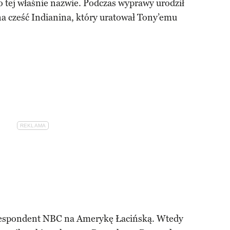
 tej właśnie nazwie. Podczas wyprawy urodził
a cześć Indianina, który uratował Tony’emu
orespondent NBC na Amerykę Łacińską. Wtedy