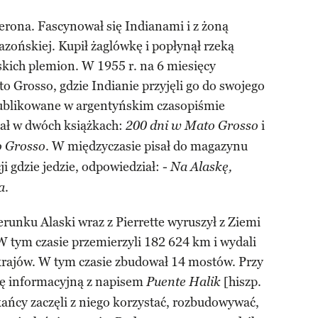
erona. Fascynował się Indianami i z żoną
azońskiej. Kupił żaglówkę i popłynął rzeką
kich plemion. W 1955 r. na 6 miesięcy
to Grosso, gdzie Indianie przyjęli go do swojego
publikowane w argentyńskim czasopiśmie
sał w dwóch książkach:
i
200 dni w Mato Grosso
. W międzyczasie pisał do magazynu
o Grosso
ji gdzie jedzie, odpowiedział: -
Na Alaskę,
.
a
erunku Alaski wraz z Pierrette wyruszył z Ziemi
 W tym czasie przemierzyli 182 624 km i wydali
 krajów. W tym czasie zbudował 14 mostów. Przy
zkę informacyjną z napisem
[hiszp.
Puente Halik
ańcy zaczęli z niego korzystać, rozbudowywać,