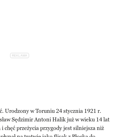
ć. Urodzony w Toruniu 24 stycznia 1921 r.
sław Sędzimir Antoni Halik już w wieku 14 lat
i chęć przeżycia przygody jest silniejsza niż
łynął na tratwie jako flisak z Płocka do