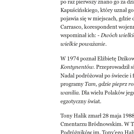
po raz pierwszy znano go za dz
Kapuścińskiego, który uznał go 
pojawia się w miejscach, gdzie 
Carrasco, korespondent wojenn
wspominał ich: -
Dwóch wielki
.
wielkie poważanie
W 1974 poznał Elżbietę Dzikow
Przeprowadził si
Kontynentów.
Nadal podróżował po świecie i 
programy
Tam, gdzie pieprz ro
. Dla wielu Polaków je
wanilia
egzotyczny świat.
Tony Halik zmarł 28 maja 1988 
Cmentarzu Bródnowskim. W To
Podróżników im. Tony’ego Hal