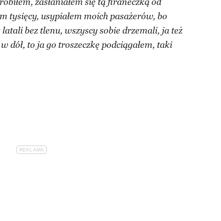
zrobiłem, zasłaniałem się tą firaneczką od
em tysięcy, usypiałem moich pasażerów, bo
latali bez tlenu, wszyscy sobie drzemali, ja też
w dół, to ja go troszeczkę podciągałem, taki