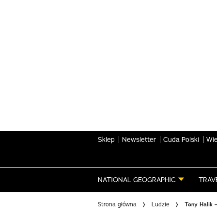
Skip
to
main
content
Sklep
Newsletter
Cuda Polski
Wie
NATIONAL GEOGRAPHIC
TRAV
Strona główna
Ludzie
Tony Halik 